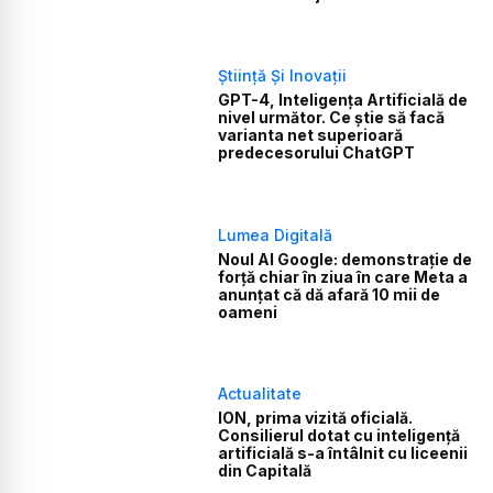
Știință Și Inovații
GPT-4, Inteligența Artificială de
nivel următor. Ce știe să facă
varianta net superioară
predecesorului ChatGPT
Lumea Digitală
Noul AI Google: demonstrație de
forță chiar în ziua în care Meta a
anunțat că dă afară 10 mii de
oameni
Actualitate
ION, prima vizită oficială.
Consilierul dotat cu inteligență
artificială s-a întâlnit cu liceenii
din Capitală