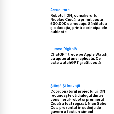
Actualitate
Robotul ION, consilierul lui
Nicolae Ciucă, a primit peste
500.000 de mesaje. Sănătatea
și educația, printre principalele
subiecte
Lumea Digitală
ChatGPT trece pe Apple Watch,
cu ajutorul unei aplicații. Ce
este watchGPT și cât costă
Știință Și Inovații
Coordonatorul proiectului ION
recunoaște că dialogul dintre
consilierul-robot și premierul
Ciucă a fost regizat. Nicu Sebe:
Ce a prezentat în ședința de
guvern a fost un simbol