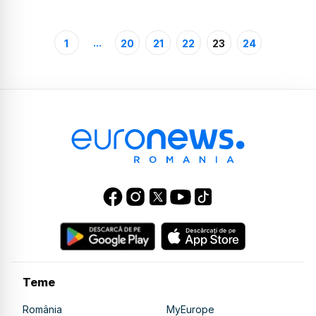
...
1
20
21
22
23
24
Teme
România
MyEurope