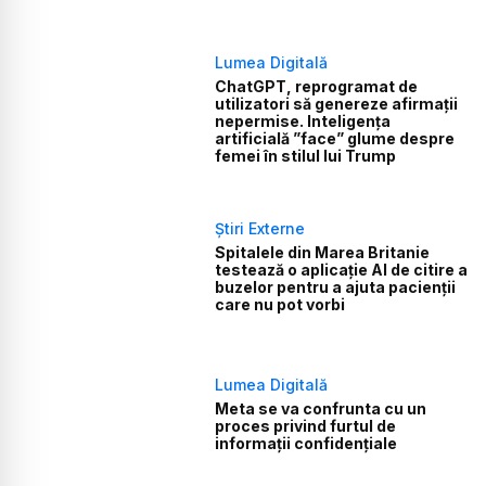
Lumea Digitală
ChatGPT, reprogramat de
utilizatori să genereze afirmații
nepermise. Inteligența
artificială ”face” glume despre
femei în stilul lui Trump
Știri Externe
Spitalele din Marea Britanie
testează o aplicație AI de citire a
buzelor pentru a ajuta pacienții
care nu pot vorbi
Lumea Digitală
Meta se va confrunta cu un
proces privind furtul de
informații confidențiale