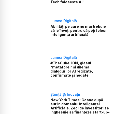
Tech folosește AI!
Lumea Digitală
Abilități pe care nu mai trebuie
să le înveți pentru că poți folosi
inteligența artificială
Lumea Digitală
#TheCube: ION, glasul
"metaforei" și dilema
dialogurilor AI regizate,
confirmate și negate
Știință Și Inovații
New York Times: Goana după
aur în domeniul Inteligenței
Artificiale. Zeci de investitori se
înghesuie să finanțeze start-up-