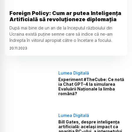
Foreign Policy: Cum ar putea Inteligența
Artificială să revoluționeze diplomația
După mai bine de un an de la începutul războiului din
Ucraina există puține semne care să indice că ne-am
îndrepta în viitorul apropiat către o încetare a focului.
20
.
11
.
2023
Lumea Digitală
Experiment #TheCube: Ce notă
ia Chat GPT-4 la simularea
Evaluării Naționale la limba
română?
Lumea Digitală
Bill Gates, despre inteligența
artificială: același impact ca
apariția PC-ului, a internetului