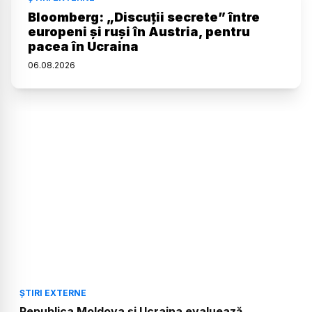
Bloomberg: „Discuții secrete” între
europeni și ruși în Austria, pentru
pacea în Ucraina
06
.
08
.
2026
ȘTIRI EXTERNE
Republica Moldova și Ucraina evaluează