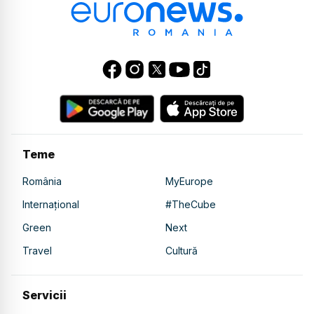
Teme
România
MyEurope
Internațional
#TheCube
Green
Next
Travel
Cultură
Servicii