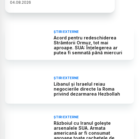
04
.
08
.
2026
ȘTIRI EXTERNE
Acord pentru redeschiderea
Strâmtorii Ormuz, tot mai
aproape. SUA: Înțelegerea ar
putea fi semnată până miercuri
ȘTIRI EXTERNE
Libanul și Israelul reiau
negocierile directe la Roma
privind dezarmarea Hezbollah
ȘTIRI EXTERNE
Războiul cu Iranul golește
arsenalele SUA. Armata
americană ar fi consumat
aproape toate rachetele de