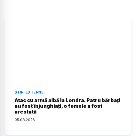
ȘTIRI EXTERNE
Atac cu armă albă la Londra. Patru bărbați
au fost înjunghiați, o femeie a fost
arestată
05
.
08
.
2026