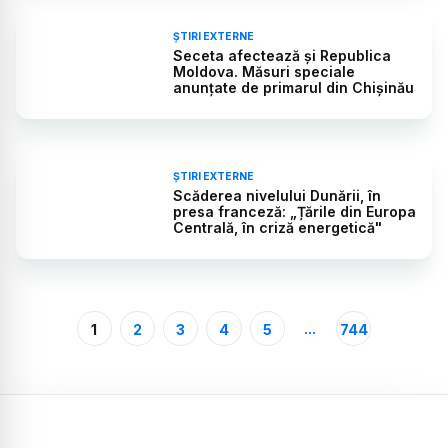
ȘTIRI EXTERNE
Seceta afectează și Republica
Moldova. Măsuri speciale
anunțate de primarul din Chișinău
ȘTIRI EXTERNE
Scăderea nivelului Dunării, în
presa franceză: „Țările din Europa
Centrală, în criză energetică"
...
1
2
3
4
5
744