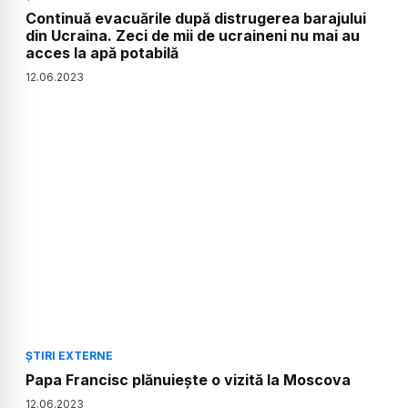
Continuă evacuările după distrugerea barajului
din Ucraina. Zeci de mii de ucraineni nu mai au
acces la apă potabilă
12
.
06
.
2023
ȘTIRI EXTERNE
Papa Francisc plănuiește o vizită la Moscova
12
.
06
.
2023