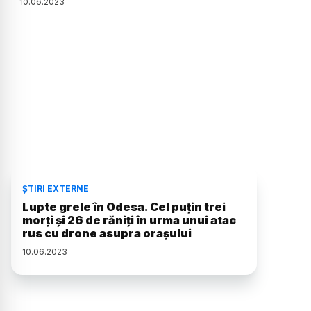
10
.
06
.
2023
ȘTIRI EXTERNE
Lupte grele în Odesa. Cel puţin trei
morţi şi 26 de răniţi în urma unui atac
rus cu drone asupra oraşului
10
.
06
.
2023