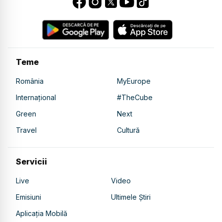
Teme
România
MyEurope
Internațional
#TheCube
Green
Next
Travel
Cultură
Servicii
Live
Video
Emisiuni
Ultimele Știri
Aplicația Mobilă