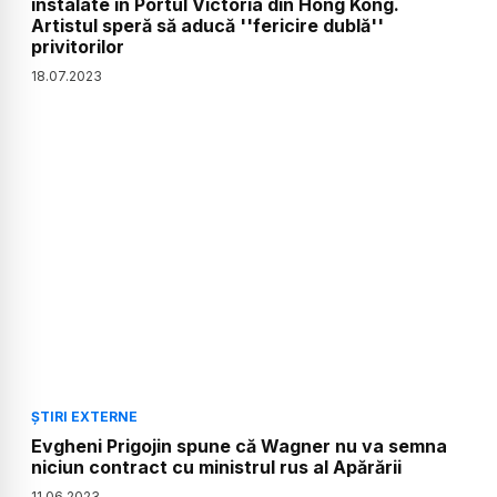
instalate în Portul Victoria din Hong Kong.
Artistul speră să aducă ''fericire dublă''
privitorilor
18
.
07
.
2023
ȘTIRI EXTERNE
Evgheni Prigojin spune că Wagner nu va semna
niciun contract cu ministrul rus al Apărării
11
.
06
.
2023