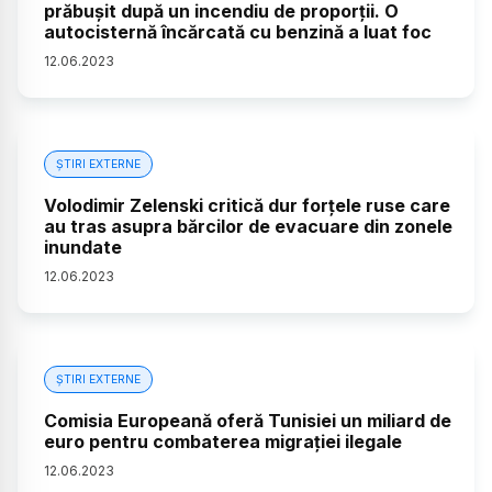
prăbușit după un incendiu de proporții. O
autocisternă încărcată cu benzină a luat foc
12
.
06
.
2023
ȘTIRI EXTERNE
Volodimir Zelenski critică dur forţele ruse care
au tras asupra bărcilor de evacuare din zonele
inundate
12
.
06
.
2023
ȘTIRI EXTERNE
Comisia Europeană oferă Tunisiei un miliard de
euro pentru combaterea migrației ilegale
12
.
06
.
2023