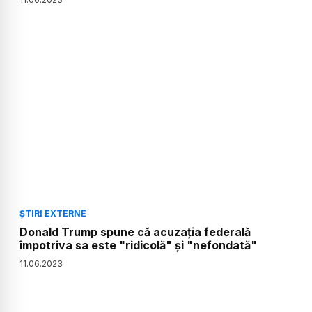
ȘTIRI EXTERNE
Donald Trump spune că acuzația federală
împotriva sa este "ridicolă" și "nefondată"
11
.
06
.
2023