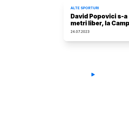
ALTE SPORTURI
David Popovici s-a 
metri liber, la Cam
24
.
07
.
2023