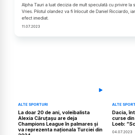
Alpha Tauri a luat decizia de mult speculată cu privire la 
Vries. Pilotul olandez va fi înlocuit de Daniel Ricciardo, 
efect imediat.
11
.
07
.
2023
ALTE SPORTURI
ALTE SPOR
La doar 20 de ani, voleibalista
Dacia, în
Alexia Căruțașu are deja
curse din
Champions League în palmares și
Loeb: ”Sc
va reprezenta naționala Turciei din
04
.
07
.
2023