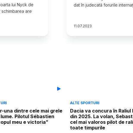
soarta lui Nyck de
dat în judecată forurile interna
iar schimbarea are
11
.
07
.
2023
TURI
ALTE SPORTURI
tr-una dintre cele mai grele
Dacia va concura în Raliul
 lume. Pilotul Sébastien
din 2025. La volan, Sebast
opul meu e victoria”
cel mai valoros pilot de rali
toate timpurile