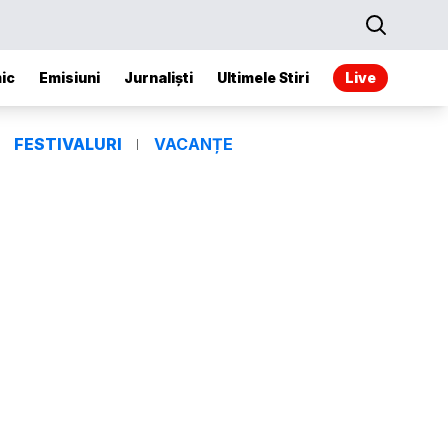
ic
Emisiuni
Jurnaliști
Ultimele Stiri
Live
FESTIVALURI
VACANȚE