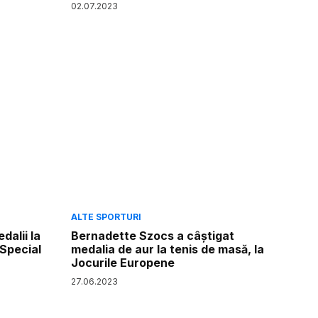
02
.
07
.
2023
ALTE SPORTURI
dalii la
Bernadette Szocs a câştigat
 Special
medalia de aur la tenis de masă, la
Jocurile Europene
27
.
06
.
2023