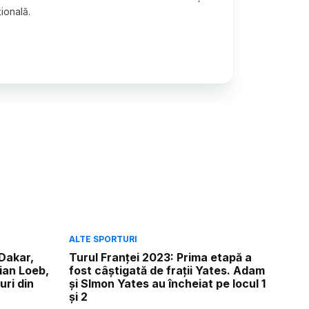
țională.
ALTE SPORTURI
 Dakar,
Turul Franţei 2023: Prima etapă a
ian Loeb,
fost câștigată de frații Yates. Adam
uri din
și SImon Yates au încheiat pe locul 1
și 2