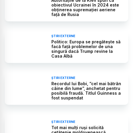
Autoritățile de la Kiev spun că
obiectivul Ucrainei în 2024 este
obținerea supremației aeriene
față de Rusia
ȘTIRI EXTERNE
Politico: Europa se pregătește să
facă față problemelor de una
singură dacă Trump revine la
Casa Albă
ȘTIRI EXTERNE
Recordul lui Bobi, ”cel mai bătrân
câine din lume”, anchetat pentru
posibilă fraudă. Titlul Guinness a
fost suspendat
ȘTIRI EXTERNE
Tot mai mulți ruși solicită
cetățenie moldovenească.