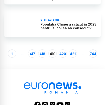
ȘTIRI EXTERNE
Populația Chinei a scăzut în 2023
pentru al doilea an consecutiv
...
...
1
417
418
419
420
421
744