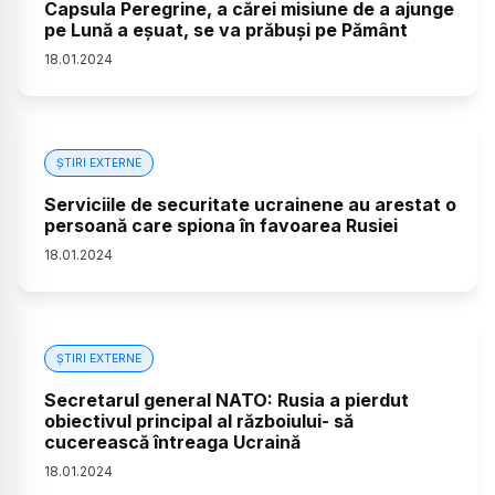
Capsula Peregrine, a cărei misiune de a ajunge
pe Lună a eşuat, se va prăbuşi pe Pământ
18
.
01
.
2024
ȘTIRI EXTERNE
Serviciile de securitate ucrainene au arestat o
persoană care spiona în favoarea Rusiei
18
.
01
.
2024
ȘTIRI EXTERNE
Secretarul general NATO: Rusia a pierdut
obiectivul principal al războiului- să
cucerească întreaga Ucraină
18
.
01
.
2024