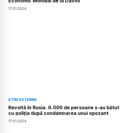
Economic Mondial de la Davos
17
.
01
.
2024
ȘTIRI EXTERNE
Revoltă în Rusia. 6.000 de persoane s-au bătut
cu poliția după condamnarea unui opozant
17
.
01
.
2024