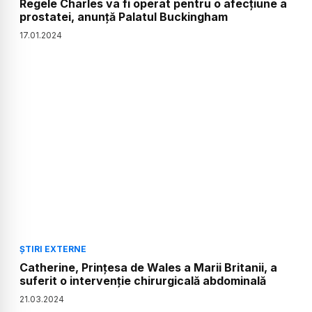
Regele Charles va fi operat pentru o afecțiune a
prostatei, anunță Palatul Buckingham
17
.
01
.
2024
ȘTIRI EXTERNE
Catherine, Prinţesa de Wales a Marii Britanii, a
suferit o intervenţie chirurgicală abdominală
21
.
03
.
2024