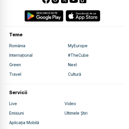
Teme
România
MyEurope
Internațional
#TheCube
Green
Next
Travel
Cultură
Servicii
Live
Video
Emisiuni
Ultimele Știri
Aplicația Mobilă