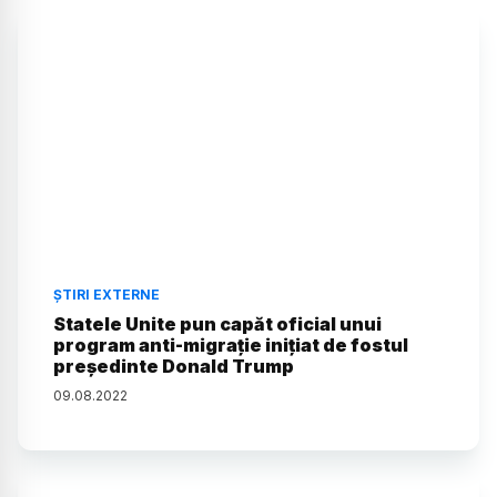
ȘTIRI EXTERNE
Statele Unite pun capăt oficial unui
program anti-migrație inițiat de fostul
președinte Donald Trump
09
.
08
.
2022