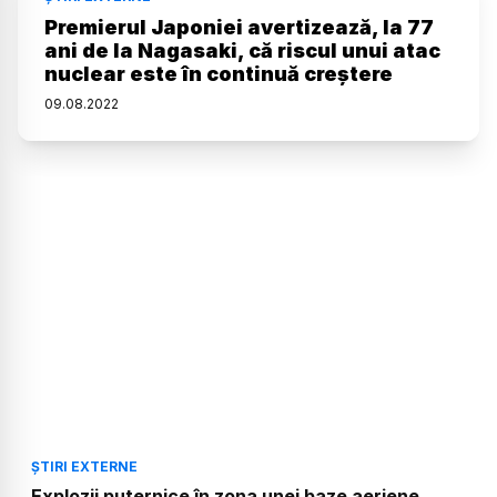
Premierul Japoniei avertizează, la 77
ani de la Nagasaki, că riscul unui atac
nuclear este în continuă creștere
09
.
08
.
2022
ȘTIRI EXTERNE
Explozii puternice în zona unei baze aeriene