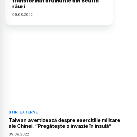
transformat drumurile din Seul în
râuri
09
.
08
.
2022
ȘTIRI EXTERNE
Taiwan avertizează despre exercițiile militare
ale Chinei. ”Pregătește o invazie în insulă”
09
.
08
.
2022