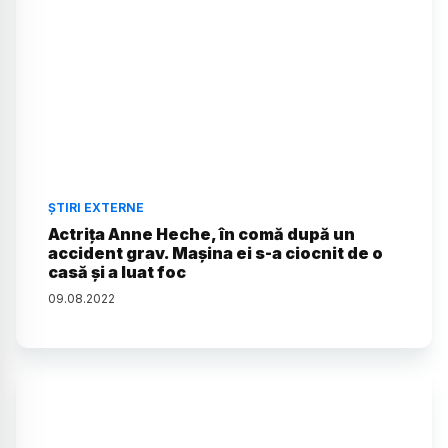
ȘTIRI EXTERNE
Actrița Anne Heche, în comă după un
accident grav. Mașina ei s-a ciocnit de o
casă și a luat foc
09
.
08
.
2022