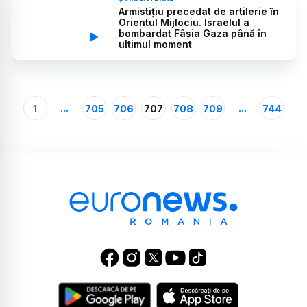
Armistițiu precedat de artilerie în
Orientul Mijlociu. Israelul a
bombardat Fâșia Gaza până în
ultimul moment
...
...
1
705
706
707
708
709
744