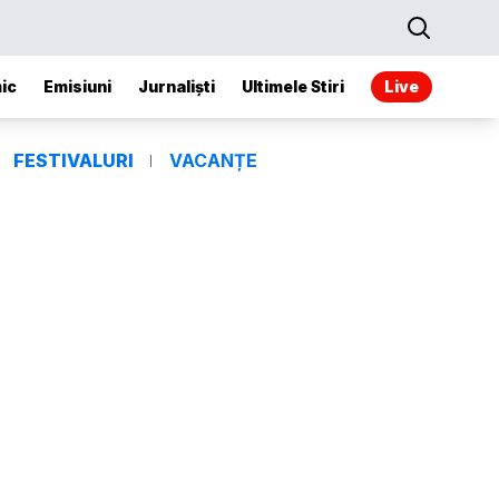
ic
Emisiuni
Jurnaliști
Ultimele Stiri
Live
FESTIVALURI
VACANȚE