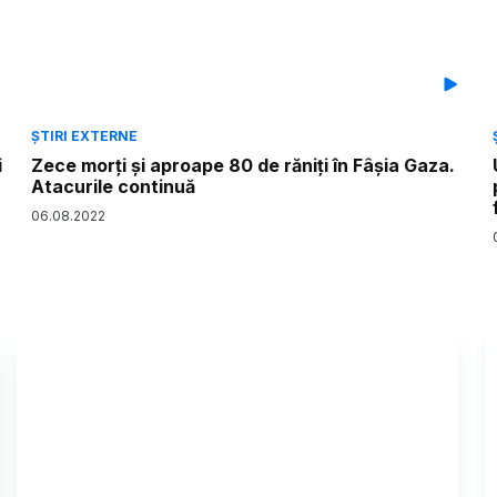
ȘTIRI EXTERNE
i
Zece morți și aproape 80 de răniți în Fâșia Gaza.
Atacurile continuă
06
.
08
.
2022