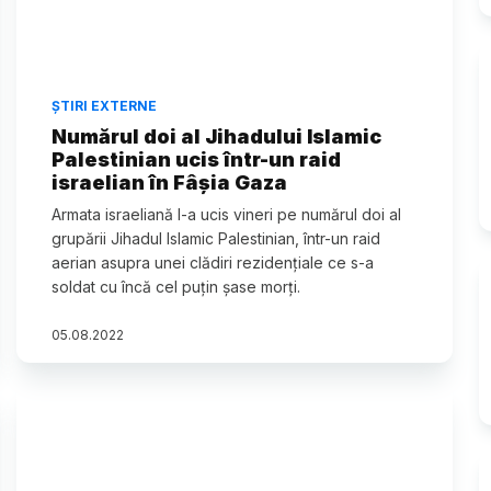
ȘTIRI EXTERNE
Numărul doi al Jihadului Islamic
Palestinian ucis într-un raid
israelian în Fâșia Gaza
Armata israeliană l-a ucis vineri pe numărul doi al
grupării Jihadul Islamic Palestinian, într-un raid
aerian asupra unei clădiri rezidenţiale ce s-a
soldat cu încă cel puţin şase morţi.
05
.
08
.
2022