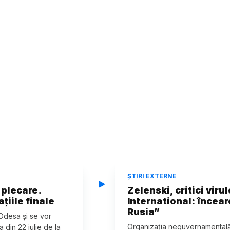
ȘTIRI EXTERNE
 plecare.
Zelenski, critici vir
țiile finale
International: încear
Rusia”
 Odesa și se vor
Organizația neguvernamentală 
 din 22 iulie de la