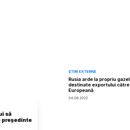
ȘTIRI EXTERNE
Rusia arde la propriu gaze
destinate exportului cătr
Europeană
04
.
08
.
2022
ui să
e preşedinte