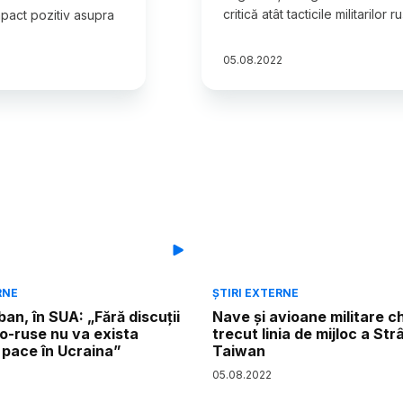
critică atât tacticile militarilor 
mpact pozitiv asupra
05
.
08
.
2022
RNE
ȘTIRI EXTERNE
ban, în SUA: „Fără discuții
Nave şi avioane militare c
o-ruse nu va exista
trecut linia de mijloc a Str
 pace în Ucraina”
Taiwan
05
.
08
.
2022