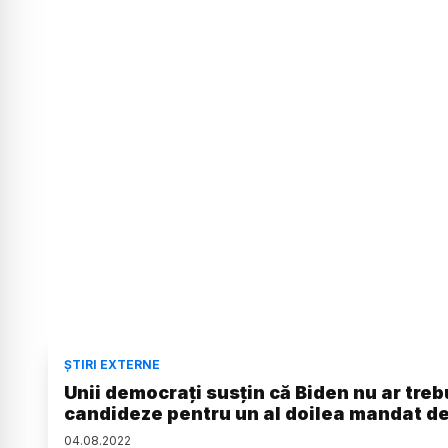
ȘTIRI EXTERNE
Unii democraţi susţin că Biden nu ar treb
candideze pentru un al doilea mandat d
04
.
08
.
2022