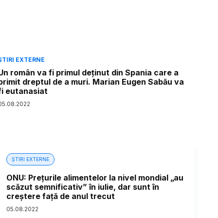
ȘTIRI EXTERNE
Un român va fi primul deținut din Spania care a
primit dreptul de a muri. Marian Eugen Sabău va
fi eutanasiat
05
.
08
.
2022
ȘTIRI EXTERNE
ONU: Prețurile alimentelor la nivel mondial „au
scăzut semnificativ” în iulie, dar sunt în
creștere față de anul trecut
05
.
08
.
2022