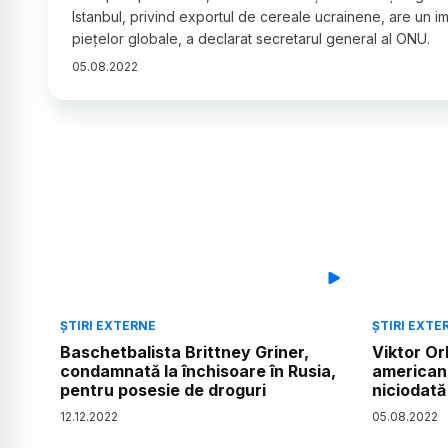
Istanbul, privind exportul de cereale ucrainene, are un i
piețelor globale, a declarat secretarul general al ONU.
05
.
08
.
2022
ȘTIRI EXTERNE
ȘTIRI EXTE
Baschetbalista Brittney Griner,
Viktor Or
condamnată la închisoare în Rusia,
american
pentru posesie de droguri
niciodată
12
.
12
.
2022
05
.
08
.
2022