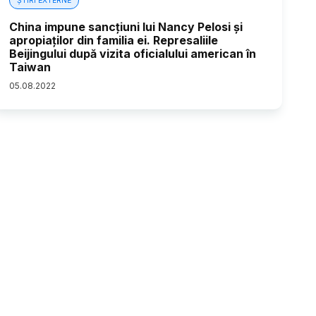
ȘTIRI EXTERNE
China impune sancțiuni lui Nancy Pelosi și
apropiaților din familia ei. Represaliile
Beijingului după vizita oficialului american în
Taiwan
05
.
08
.
2022