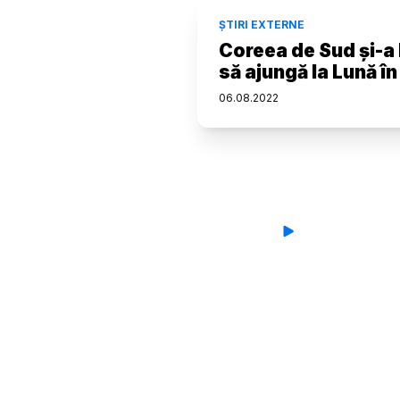
ȘTIRI EXTERNE
Coreea de Sud și-a l
să ajungă la Lună î
06
.
08
.
2022