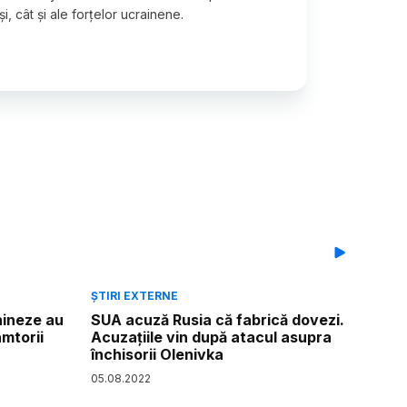
ruși, cât și ale forțelor ucrainene.
ȘTIRI EXTERNE
hineze au
SUA acuză Rusia că fabrică dovezi.
âmtorii
Acuzațiile vin după atacul asupra
închisorii Olenivka
05
.
08
.
2022