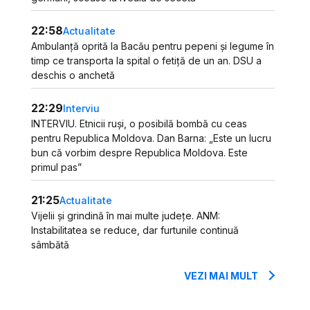
22:58
Actualitate
Ambulanță oprită la Bacău pentru pepeni și legume în
timp ce transporta la spital o fetiță de un an. DSU a
deschis o anchetă
22:29
Interviu
INTERVIU. Etnicii ruși, o posibilă bombă cu ceas
pentru Republica Moldova. Dan Barna: „Este un lucru
bun că vorbim despre Republica Moldova. Este
primul pas”
21:25
Actualitate
Vijelii și grindină în mai multe județe. ANM:
Instabilitatea se reduce, dar furtunile continuă
sâmbătă
VEZI MAI MULT