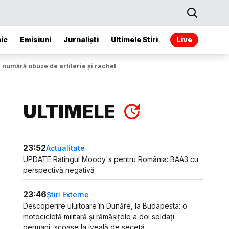
ic
Emisiuni
Jurnaliști
Ultimele Stiri
Live
 numără obuze de artilerie şi rachete
ULTIMELE
23:52
Actualitate
UPDATE Ratingul Moody's pentru România: BAA3 cu
perspectivă negativă
23:46
Știri Externe
Descoperire uluitoare în Dunăre, la Budapesta: o
motocicletă militară și rămășițele a doi soldați
germani, scoase la iveală de secetă