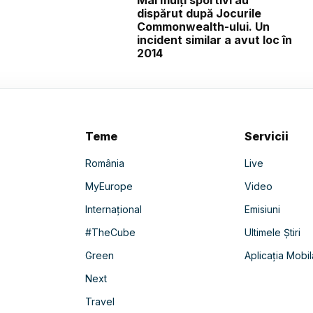
Mai mulți sportivi au
dispărut după Jocurile
Commonwealth-ului. Un
incident similar a avut loc în
2014
Teme
Servicii
România
Live
MyEurope
Video
Internațional
Emisiuni
#TheCube
Ultimele Știri
Green
Aplicația Mobil
Next
Travel