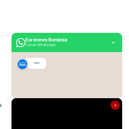
Euronews România
Canal WhatsApp
Utile
Despre Euronews
Declarație accesibilitate
Politica Cookie
Politica de confidențialitate
×
ă
Formular de contact
Transparență în utilizarea AI
Gestionați preferințele