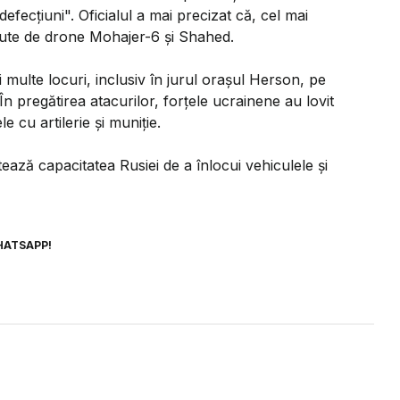
fecţiuni". Oficialul a mai precizat că, cel mai
 sute de drone Mohajer-6 şi Shahed.
multe locuri, inclusiv în jurul oraşul Herson, pe
În pregătirea atacurilor, forţele ucrainene au lovit
e cu artilerie şi muniţie.
itează capacitatea Rusiei de a înlocui vehiculele şi
HATSAPP!