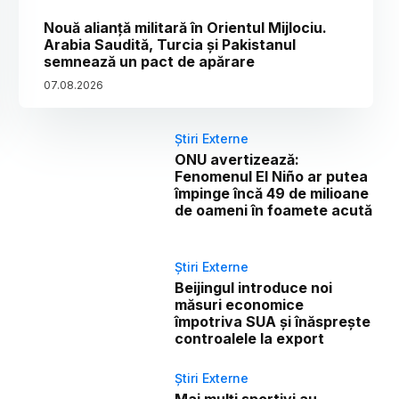
Nouă alianță militară în Orientul Mijlociu.
Arabia Saudită, Turcia și Pakistanul
semnează un pact de apărare
07
.
08
.
2026
Știri Externe
ONU avertizează:
Fenomenul El Niño ar putea
împinge încă 49 de milioane
de oameni în foamete acută
Știri Externe
Beijingul introduce noi
măsuri economice
împotriva SUA și înăsprește
controalele la export
Știri Externe