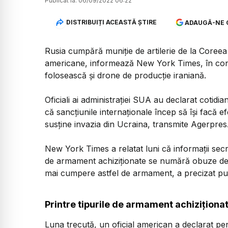
Publicat la:
06/09/2022 06:22
DISTRIBUIȚI ACEASTĂ ȘTIRE
ADAUGĂ-NE 
Rusia cumpără muniţie de artilerie de la Coreea
americane, informează New York Times, în conte
folosească şi drone de producţie iraniană.
Oficiali ai administraţiei SUA au declarat cotidian
că sancţiunile internaţionale încep să îşi facă ef
susţine invazia din Ucraina, transmite Agerpres
New York Times a relatat luni că informaţii secr
de armament achiziţionate se numără obuze de ar
mai cumpere astfel de armament, a precizat pub
Printre tipurile de armament achiziţiona
Luna trecută, un oficial american a declarat pe