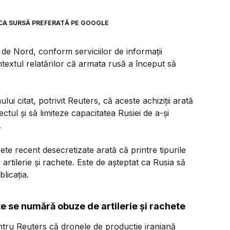
CA SURSĂ PREFERATĂ PE GOOGLE
 de Nord, conform serviciilor de informaţii
xtul relatărilor că armata rusă a început să
ului citat, potrivit Reuters, că aceste achiziţii arată
ectul şi să limiteze capacitatea Rusiei de a-şi
.
ete recent desecretizate arată că printre tipurile
tilerie şi rachete. Este de aşteptat ca Rusia să
licaţia.
te se numără obuze de artilerie şi rachete
ntru Reuters că dronele de producţie iraniană