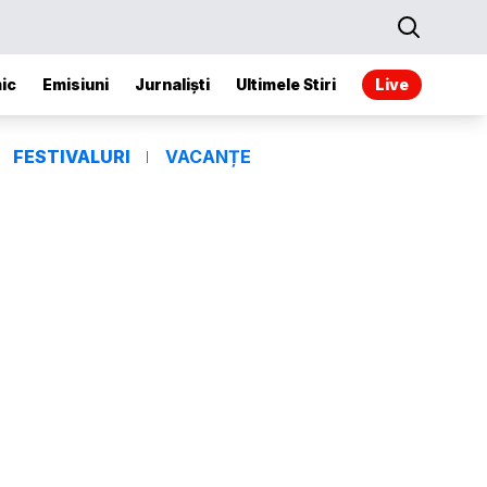
ic
Emisiuni
Jurnaliști
Ultimele Stiri
Live
FESTIVALURI
VACANȚE