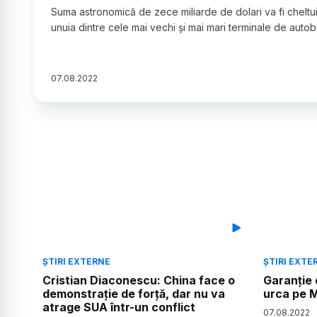
Suma astronomică de zece miliarde de dolari va fi cheltu
unuia dintre cele mai vechi și mai mari terminale de auto
07
.
08
.
2022
ȘTIRI EXTERNE
ȘTIRI EXTE
Cristian Diaconescu: China face o
Garanție 
demonstrație de forță, dar nu va
urca pe 
atrage SUA într-un conflict
07
.
08
.
2022