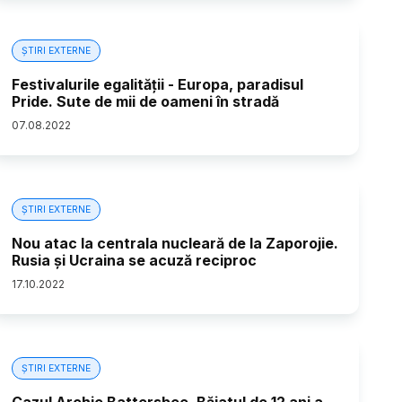
ȘTIRI EXTERNE
Festivalurile egalității - Europa, paradisul
Pride. Sute de mii de oameni în stradă
07
.
08
.
2022
ȘTIRI EXTERNE
Nou atac la centrala nucleară de la Zaporojie.
Rusia și Ucraina se acuză reciproc
17
.
10
.
2022
ȘTIRI EXTERNE