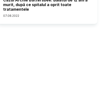
Cazul Archie Battersbee. Băiatul de 12 ani a
murit, după ce spitalul a oprit toate
tratamentele
07
.
08
.
2022