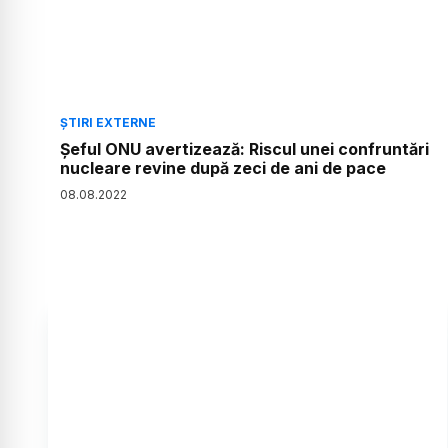
ȘTIRI EXTERNE
Șeful ONU avertizează: Riscul unei confruntări
nucleare revine după zeci de ani de pace
08
.
08
.
2022