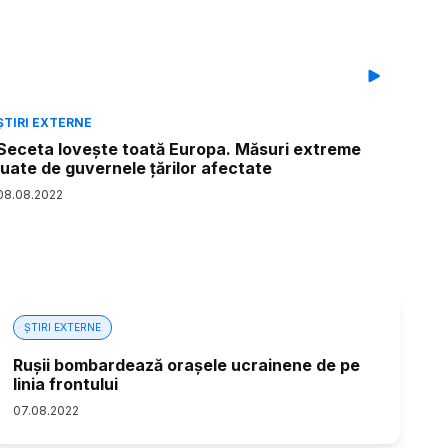
ȘTIRI EXTERNE
Seceta lovește toată Europa. Măsuri extreme
luate de guvernele țărilor afectate
08
.
08
.
2022
ȘTIRI EXTERNE
Rușii bombardează orașele ucrainene de pe
linia frontului
07
.
08
.
2022