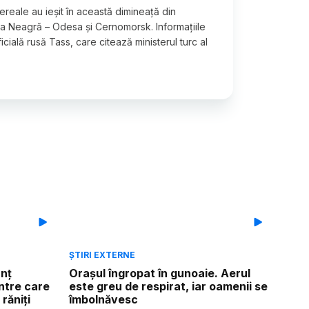
ereale au ieșit în această dimineață din
ea Neagră – Odesa și Cernomorsk. Informațiile
cială rusă Tass, care citează ministerul turc al
ȘTIRI EXTERNE
anț
Orașul îngropat în gunoaie. Aerul
intre care
este greu de respirat, iar oamenii se
răniți
îmbolnăvesc