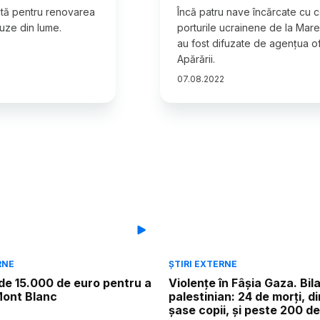
ită pentru renovarea
Încă patru nave încărcate cu c
buze din lume.
porturile ucrainene de la Mar
au fost difuzate de agențua ofi
Apărării.
07
.
08
.
2022
RNE
ȘTIRI EXTERNE
de 15.000 de euro pentru a
Violențe în Fâșia Gaza. Bil
Mont Blanc
palestinian: 24 de morți, d
șase copii, și peste 200 de 