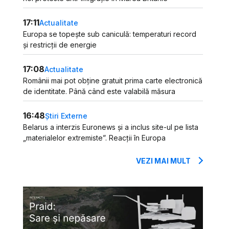
17:11
Actualitate
Europa se topește sub caniculă: temperaturi record
și restricții de energie
17:08
Actualitate
Românii mai pot obține gratuit prima carte electronică
de identitate. Până când este valabilă măsura
16:48
Știri Externe
Belarus a interzis Euronews și a inclus site-ul pe lista
„materialelor extremiste”. Reacții în Europa
VEZI MAI MULT