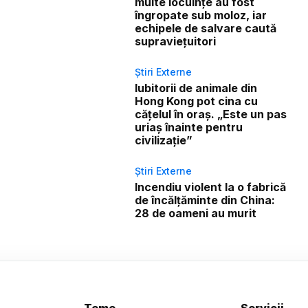
multe locuințe au fost
îngropate sub moloz, iar
echipele de salvare caută
supraviețuitori
Știri Externe
Iubitorii de animale din
Hong Kong pot cina cu
cățelul în oraș. „Este un pas
uriaș înainte pentru
civilizație”
Știri Externe
Incendiu violent la o fabrică
de încălţăminte din China:
28 de oameni au murit
Teme
Servicii