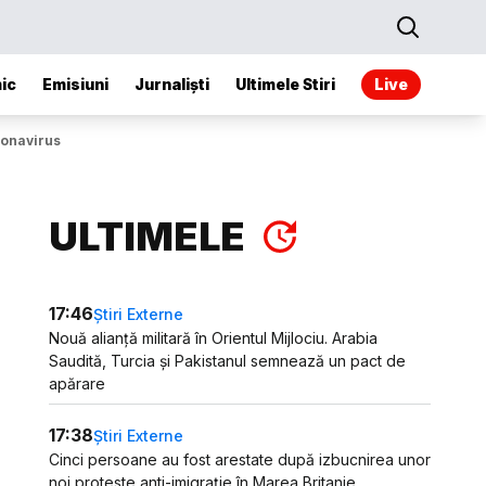
ic
Emisiuni
Jurnaliști
Ultimele Stiri
Live
ronavirus
ULTIMELE
17:46
Știri Externe
Nouă alianță militară în Orientul Mijlociu. Arabia
Saudită, Turcia și Pakistanul semnează un pact de
apărare
17:38
Știri Externe
Cinci persoane au fost arestate după izbucnirea unor
noi proteste anti-imigrație în Marea Britanie