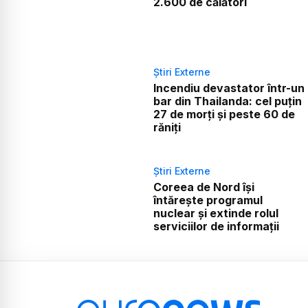
2.600 de călători
Știri Externe
Incendiu devastator într-un
bar din Thailanda: cel puțin
27 de morți și peste 60 de
răniți
Știri Externe
Coreea de Nord își
întărește programul
nuclear și extinde rolul
serviciilor de informații