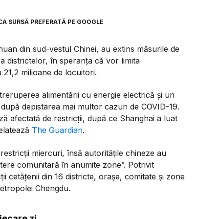
CA SURSĂ PREFERATĂ PE GOOGLE
chuan din sud-vestul Chinei, au extins măsurile de
districtelor, în speranța că vor limita
21,2 milioane de locuitori.
reruperea alimentării cu energie electrică și un
 după depistarea mai multor cazuri de COVID-19.
ă afectată de restricții, după ce Shanghai a luat
relatează
The Guardian
.
stricții miercuri, însă autoritățile chineze au
itere comunitară în anumite zone”. Potrivit
ții cetățenii din 16 districte, orașe, comitate și zone
 metropolei Chengdu.
iecare zi