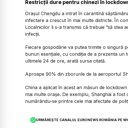
Restricții dure pentru chinezi în lockdo
Orașul Chengdu a intrat în carantină săptămân
infectare a crescut în mai multe districte. În con
Localnicilor li s-a transmis că trebuie ”să stea
infecții.
Fiecare gospodărie va putea trimite o singură 
bunuri esențiale, cu condiția de a prezenta un t
ultimele 24 de ore, arată sursa citată.
Aproape 90% din zborurile de la aeroportul Shu
China a aplicat în acest an măsuri de lockdown 
mai multe orașe. De exemplu, Shanghai a fost car
numărându-se printre cele mai afectate de polit
URMĂREȘTE CANALUL EURONEWS ROMÂNIA PE W