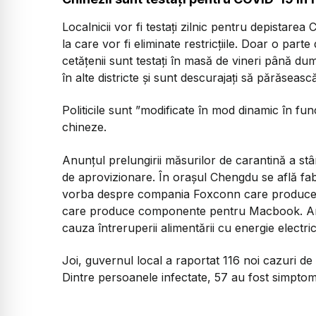
Localnicii vor fi testați zilnic pentru depistare
la care vor fi eliminate restricțiile. Doar o parte
cetățenii sunt testați în masă de vineri până d
în alte districte și sunt descurajați să părăsea
Politicile sunt ”modificate în mod dinamic în func
chineze.
Anunțul prelungirii măsurilor de carantină a stâr
de aprovizionare. În orașul Chengdu se află fabr
vorba despre compania Foxconn care produce g
care produce componente pentru Macbook. Amb
cauza întreruperii alimentării cu energie electri
Joi, guvernul local a raportat 116 noi cazuri de
Dintre persoanele infectate, 57 au fost simptom