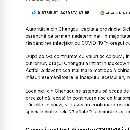
Publicat la:
08/09/2022 11:31
DISTRIBUIȚI ACEASTĂ ȘTIRE
ADAUGĂ-NE 
Autoritățile din Chengdu, capitala provinciei Si
carantină pe termen nedeterminat, în majoritatea 
răspândirea infecțiilor cu COVID-19 în orașul cu 
După ce s-a confruntat cu valuri de căldură, înt
cutremur, orașul Chengdu a intrat în lockdown
Astfel, a devenit cea mai mare metropolă chinez
măsuri asemănătoare la începutul acestui an, 
Localnicii din Chengdu se așteptau să scape de re
precizat că ”există în continuare risc de transm
oficialilor chinezi, vor avea în continuare restric
speciale dintre cele 23 aflate în administrarea
Chinezii sunt testați pentru COVID-19 în f