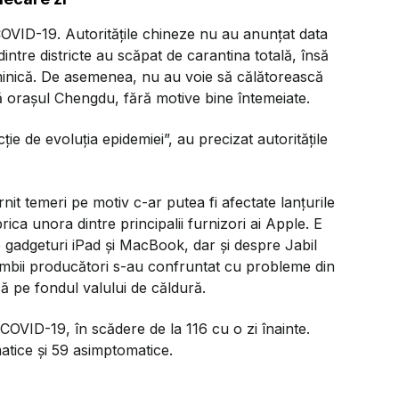
a COVID-19. Autoritățile chineze nu au anunțat data
 dintre districte au scăpat de carantina totală, însă
uminică. De asemenea, nu au voie să călătorească
scă orașul Chengdu, fără motive bine întemeiate.
ție de evoluția epidemiei”, au precizat autoritățile
nit temeri pe motiv c-ar putea fi afectate lanțurile
ica unora dintre principalii furnizori ai Apple. E
adgeturi iPad și MacBook, dar și despre Jabil
ii producători s-au confruntat cu probleme din
că pe fondul valului de căldură.
 COVID-19, în scădere de la 116 cu o zi înainte.
atice și 59 asimptomatice.