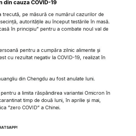
wn din cauza COVID-19
a trecută, pe măsură ce numărul cazurilor de
secință, autoritățile au început testările în masă.
 acasă în principiu” pentru a combate noul val de
persoană pentru a cumpăra zilnic alimente și
est cu rezultat negativ la COVID-19, realizat în
angliu din Chengdu au fost anulate luni.
pentru a limita răspândirea variantei Omicron în
antinat timp de două luni, în aprilie și mai,
ica ”zero COVID” a Chinei.
HATSAPP!