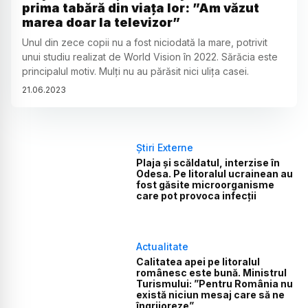
prima tabără din viața lor: ”Am văzut
marea doar la televizor”
Unul din zece copii nu a fost niciodată la mare, potrivit
unui studiu realizat de World Vision în 2022. Sărăcia este
principalul motiv. Mulți nu au părăsit nici ulița casei.
21
.
06
.
2023
Știri Externe
Plaja și scăldatul, interzise în
Odesa. Pe litoralul ucrainean au
fost găsite microorganisme
care pot provoca infecții
Actualitate
Calitatea apei pe litoralul
românesc este bună. Ministrul
Turismului: ”Pentru România nu
există niciun mesaj care să ne
îngrijoreze”