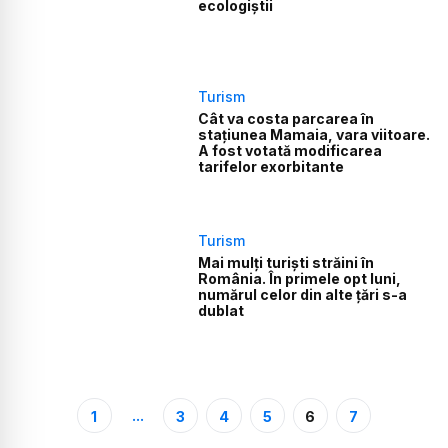
ecologiștii
Turism
Cât va costa parcarea în
stațiunea Mamaia, vara viitoare.
A fost votată modificarea
tarifelor exorbitante
Turism
Mai mulți turiști străini în
România. În primele opt luni,
numărul celor din alte țări s-a
dublat
...
1
3
4
5
6
7