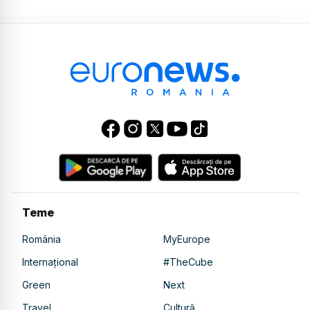
Teme
România
MyEurope
Internațional
#TheCube
Green
Next
Travel
Cultură