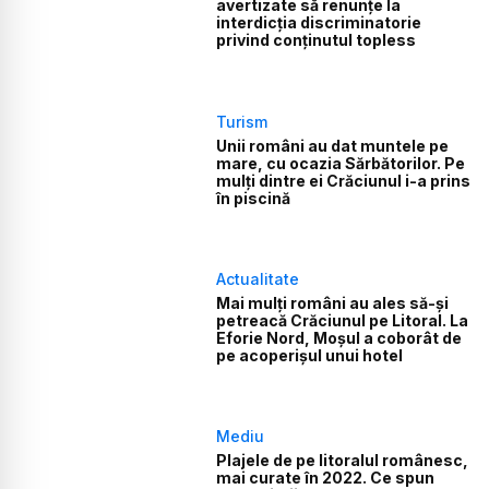
avertizate să renunțe la
interdicția discriminatorie
privind conținutul topless
Turism
Unii români au dat muntele pe
mare, cu ocazia Sărbătorilor. Pe
mulți dintre ei Crăciunul i-a prins
în piscină
Actualitate
Mai mulți români au ales să-și
petreacă Crăciunul pe Litoral. La
Eforie Nord, Moșul a coborât de
pe acoperișul unui hotel
Mediu
Plajele de pe litoralul românesc,
mai curate în 2022. Ce spun