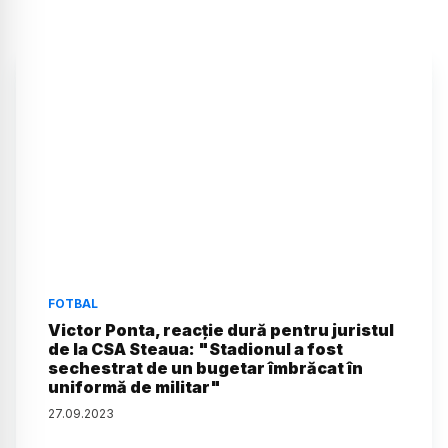
FOTBAL
Victor Ponta, reacție dură pentru juristul
de la CSA Steaua: "Stadionul a fost
sechestrat de un bugetar îmbrăcat în
uniformă de militar"
27
.
09
.
2023