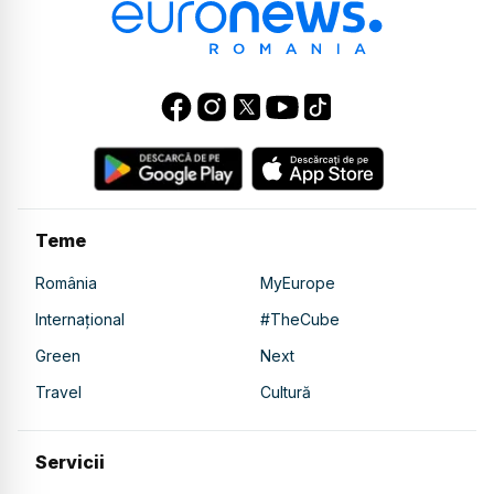
Teme
România
MyEurope
Internațional
#TheCube
Green
Next
Travel
Cultură
Servicii