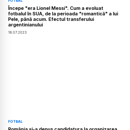
FOTBAL
Începe "era Lionel Messi". Cum a evoluat
fotbalul în SUA, de la perioada "romantică" a lui
Pele, până acum. Efectul transferului
argentinianului
18
.
07
.
2023
FOTBAL
România și-a depus candidatura la organizarea