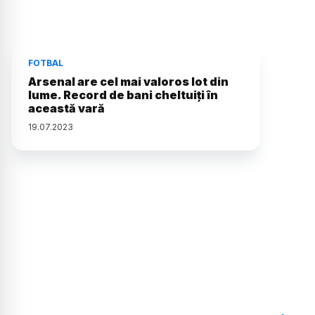
FOTBAL
Arsenal are cel mai valoros lot din
lume. Record de bani cheltuiți în
această vară
19
.
07
.
2023