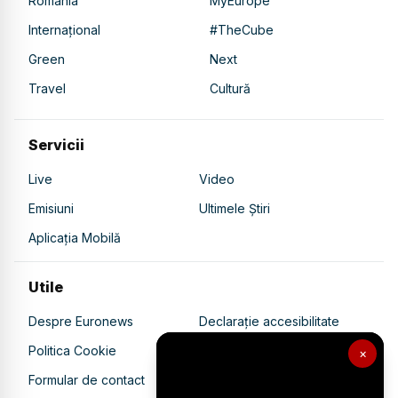
România
MyEurope
Internațional
#TheCube
Green
Next
Travel
Cultură
Servicii
Live
Video
Emisiuni
Ultimele Știri
Aplicația Mobilă
Utile
Despre Euronews
Declarație accesibilitate
Politica Cookie
Politica de confidențialitate
×
Formular de contact
Transparență în utilizarea AI