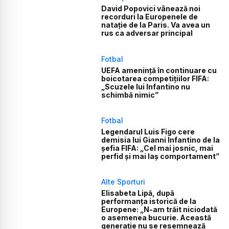
David Popovici vânează noi
recorduri la Europenele de
natație de la Paris. Va avea un
rus ca adversar principal
Fotbal
UEFA amenință în continuare cu
boicotarea competițiilor FIFA:
„Scuzele lui Infantino nu
schimbă nimic”
Fotbal
Legendarul Luis Figo cere
demisia lui Gianni Infantino de la
șefia FIFA: „Cel mai josnic, mai
perfid și mai laș comportament”
Alte Sporturi
Elisabeta Lipă, după
performanța istorică de la
Europene: „N-am trăit niciodată
o asemenea bucurie. Această
generație nu se resemnează