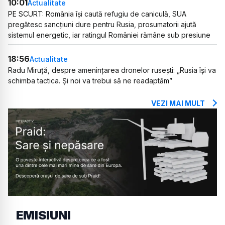
10:01
Actualitate
PE SCURT: România își caută refugiu de caniculă, SUA
pregătesc sancțiuni dure pentru Rusia, prosumatorii ajută
sistemul energetic, iar ratingul României rămâne sub presiune
18:56
Actualitate
Radu Miruță, despre amenințarea dronelor rusești: „Rusia își va
schimba tactica. Și noi va trebui să ne readaptăm”
VEZI MAI MULT
EMISIUNI