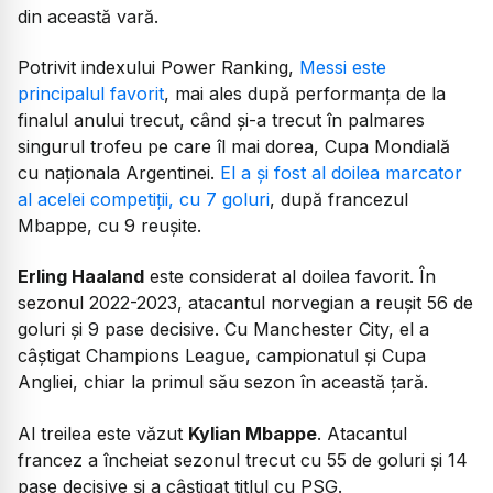
din această vară.
Potrivit indexului Power Ranking,
Messi este
principalul favorit
, mai ales după performanța de la
finalul anului trecut, când și-a trecut în palmares
singurul trofeu pe care îl mai dorea, Cupa Mondială
cu naționala Argentinei.
El a și fost al doilea marcator
al acelei competiții, cu 7 goluri
, după francezul
Mbappe, cu 9 reușite.
Erling Haaland
este considerat al doilea favorit. În
sezonul 2022-2023, atacantul norvegian a reușit 56 de
goluri și 9 pase decisive. Cu Manchester City, el a
câștigat Champions League, campionatul și Cupa
Angliei, chiar la primul său sezon în această țară.
Al treilea este văzut
Kylian Mbappe
. Atacantul
francez a încheiat sezonul trecut cu 55 de goluri și 14
pase decisive și a câștigat titlul cu PSG.