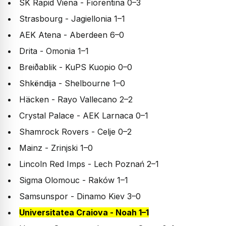
SK Rapid Viena - Fiorentina 0–3
Strasbourg - Jagiellonia 1–1
AEK Atena - Aberdeen 6–0
Drita - Omonia 1–1
Breiðablik - KuPS Kuopio 0–0
Shkëndija - Shelbourne 1–0
Häcken - Rayo Vallecano 2–2
Crystal Palace - AEK Larnaca 0–1
Shamrock Rovers - Celje 0–2
Mainz - Zrinjski 1–0
Lincoln Red Imps - Lech Poznań 2–1
Sigma Olomouc - Raków 1–1
Samsunspor - Dinamo Kiev 3–0
Universitatea Craiova - Noah 1–1