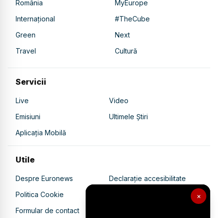
România
MyEurope
Internațional
#TheCube
Green
Next
Travel
Cultură
Servicii
Live
Video
Emisiuni
Ultimele Știri
Aplicația Mobilă
Utile
Despre Euronews
Declarație accesibilitate
Politica Cookie
Politica de confidențialitate
×
Formular de contact
Transparență în utilizarea AI