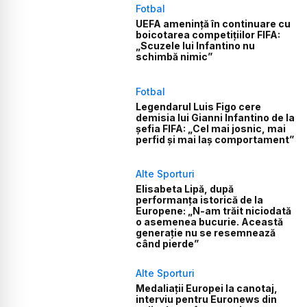
Fotbal
UEFA amenință în continuare cu
boicotarea competițiilor FIFA:
„Scuzele lui Infantino nu
schimbă nimic”
Fotbal
Legendarul Luis Figo cere
demisia lui Gianni Infantino de la
șefia FIFA: „Cel mai josnic, mai
perfid și mai laș comportament”
Alte Sporturi
Elisabeta Lipă, după
performanța istorică de la
Europene: „N-am trăit niciodată
o asemenea bucurie. Această
generație nu se resemnează
când pierde”
Alte Sporturi
Medaliații Europei la canotaj,
interviu pentru Euronews din