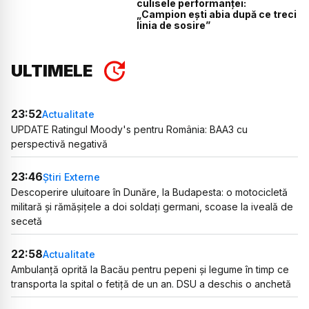
culisele performanței:
„Campion ești abia după ce treci
linia de sosire”
ULTIMELE
23:52
Actualitate
UPDATE Ratingul Moody's pentru România: BAA3 cu
perspectivă negativă
23:46
Știri Externe
Descoperire uluitoare în Dunăre, la Budapesta: o motocicletă
militară și rămășițele a doi soldați germani, scoase la iveală de
secetă
22:58
Actualitate
Ambulanță oprită la Bacău pentru pepeni și legume în timp ce
transporta la spital o fetiță de un an. DSU a deschis o anchetă