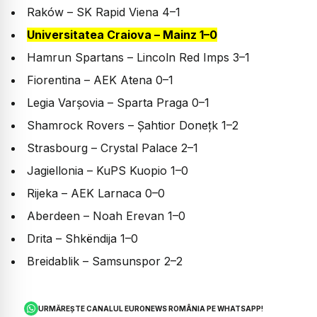
Raków – SK Rapid Viena 4–1
Universitatea Craiova – Mainz 1–0
Hamrun Spartans – Lincoln Red Imps 3–1
Fiorentina – AEK Atena 0–1
Legia Varșovia – Sparta Praga 0–1
Shamrock Rovers – Șahtior Donețk 1–2
Strasbourg – Crystal Palace 2–1
Jagiellonia – KuPS Kuopio 1–0
Rijeka – AEK Larnaca 0–0
Aberdeen – Noah Erevan 1–0
Drita – Shkëndija 1–0
Breidablik – Samsunspor 2–2
URMĂREȘTE CANALUL EURONEWS ROMÂNIA PE WHATSAPP!