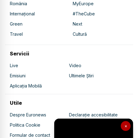
România
MyEurope
Internațional
#TheCube
Green
Next
Travel
Cultură
Servicii
Live
Video
Emisiuni
Ultimele Știri
Aplicația Mobilă
Utile
Despre Euronews
Declarație accesibilitate
Politica Cookie
Politica de confidențialitate
×
Formular de contact
Transparență în utilizarea AI