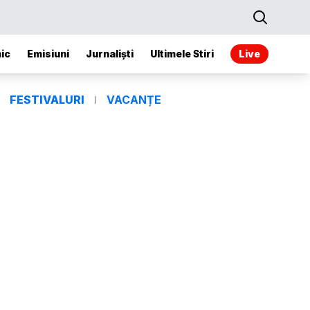
ic
Emisiuni
Jurnaliști
Ultimele Stiri
Live
FESTIVALURI
VACANȚE