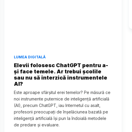
LUMEA DIGITALĂ
Elevii folosesc ChatGPT pentru a-
și face temele. Ar trebui școlile
sau nu să interzică instrumentele
AI?
Este aproape sfârșitul erei temelor? Pe măsură ce
noi instrumente puternice de inteligență artificială
(AI), precum ChatGPT, iau Internetul cu asalt,
profesorii preocupați de înșelăciunea bazată pe
inteligență artificială își pun la îndoială metodele
de predare și evaluare.