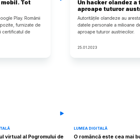
 mobil. Tot
Un hacker olandez a 
aproape tuturor austr
Google Play. Românii
Autorităţile olandeze au aresta
mpozite, furnizate de
datele personale a milioane de
i certificatul de
aproape tuturor austriecilor.
25
.
01
.
2023
ITALĂ
LUMEA DIGITALĂ
l virtual al Pogromului de
O româncă este cea mai b