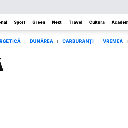
onal
Sport
Green
Next
Travel
Cultură
Academ
ERGETICĂ
DUNĂREA
CARBURANȚI
VREMEA
Ă