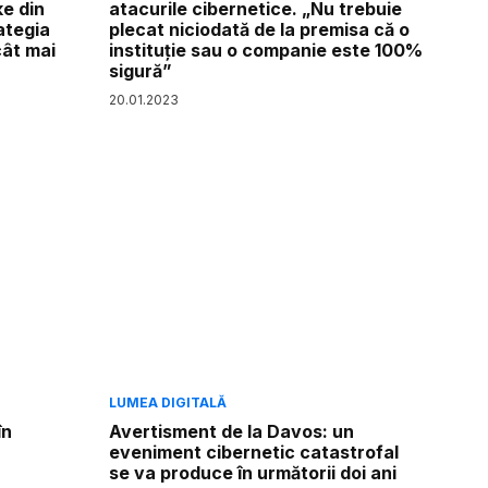
ke din
atacurile cibernetice. „Nu trebuie
ategia
plecat niciodată de la premisa că o
cât mai
instituție sau o companie este 100%
sigură”
20
.
01
.
2023
LUMEA DIGITALĂ
în
Avertisment de la Davos: un
eveniment cibernetic catastrofal
se va produce în următorii doi ani