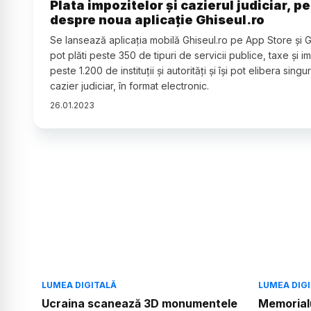
Plata impozitelor și cazierul judiciar, pe
despre noua aplicație Ghiseul.ro
Se lansează aplicația mobilă Ghiseul.ro pe App Store și 
pot plăti peste 350 de tipuri de servicii publice, taxe și i
peste 1.200 de instituții și autorități și își pot elibera singur
cazier judiciar, în format electronic.
26
.
01
.
2023
LUMEA DIGITALĂ
LUMEA DIG
Ucraina scanează 3D monumentele
Memorialu