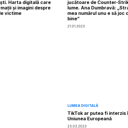
ști. Harta digitală care
jucătoare de Counter-Stri
rmații și imagini despre
lume. Ana Dumbravă: „Str
de victime
mea numărul unu e să joc 
bine”
21
.
01
.
2023
LUMEA DIGITALĂ
TikTok ar putea fi interzis 
Uniunea Europeană
23
.
03
.
2023