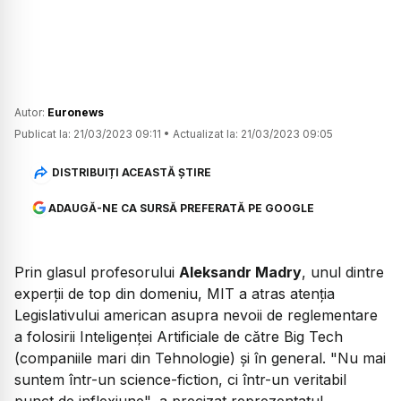
Autor:
Euronews
Publicat la:
21/03/2023 09:11
•
Actualizat la:
21/03/2023 09:05
DISTRIBUIȚI ACEASTĂ ȘTIRE
ADAUGĂ-NE CA SURSĂ PREFERATĂ PE GOOGLE
Prin glasul profesorului
Aleksandr Madry
, unul dintre
experții de top din domeniu, MIT a atras atenția
Legislativului american asupra nevoii de reglementare
a folosirii Inteligenței Artificiale de către Big Tech
(companiile mari din Tehnologie) și în general. "Nu mai
suntem într-un science-fiction, ci într-un veritabil
punct de inflexiune", a precizat reprezentatul