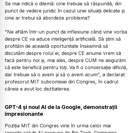
Se mai ridică o dilemă: cine trebuie să răspundă, din
punct de vedere juridic în cazul unei situații delicate și
cine ar trebui să abordeze problema?
"Ne aflăm într-un punct de inflexiune când vine vorba
despre CE va aduce inteligență artificială. Să știm să
profităm de această oportunitate înseamnă să
discutăm despre rolul ei, despre CE anume vrem să
facă pentru noi și, mai ales, despre CUM ne asigurăm
că este benefică pentru toți. Va fi o conversație dificilă,
dar trebuie să o avem și să o avem acum", a declarat
profesorul MIT subcomisiei din Congres, în cadrul
căreia a avut loc dezbaterea.
GPT-4 și noul AI de la Google, demonstrații
impresionante
Poziția MIT din Congres vine în urma celor mai
recente soluții AI propuse de Big Tech. Compania