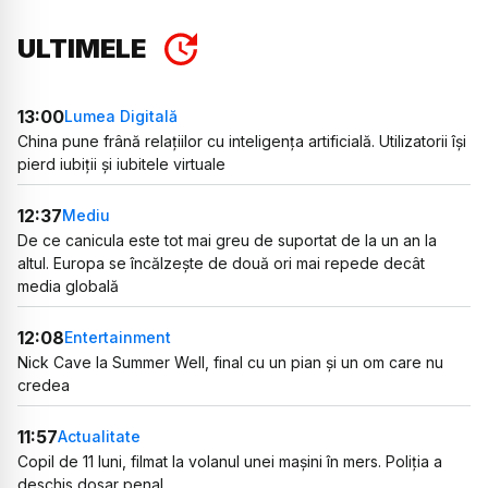
ULTIMELE
13:00
Lumea Digitală
China pune frână relațiilor cu inteligența artificială. Utilizatorii își
pierd iubiții și iubitele virtuale
12:37
Mediu
De ce canicula este tot mai greu de suportat de la un an la
altul. Europa se încălzește de două ori mai repede decât
media globală
12:08
Entertainment
Nick Cave la Summer Well, final cu un pian și un om care nu
credea
11:57
Actualitate
Copil de 11 luni, filmat la volanul unei mașini în mers. Poliția a
deschis dosar penal