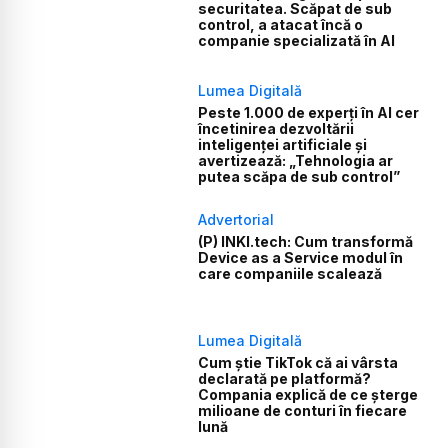
securitatea. Scăpat de sub
control, a atacat încă o
companie specializată în AI
Lumea Digitală
Peste 1.000 de experți în AI cer
încetinirea dezvoltării
inteligenței artificiale și
avertizează: „Tehnologia ar
putea scăpa de sub control”
Advertorial
(P) INKI.tech: Cum transformă
Device as a Service modul în
care companiile scalează
Lumea Digitală
Cum știe TikTok că ai vârsta
declarată pe platformă?
Compania explică de ce șterge
milioane de conturi în fiecare
lună