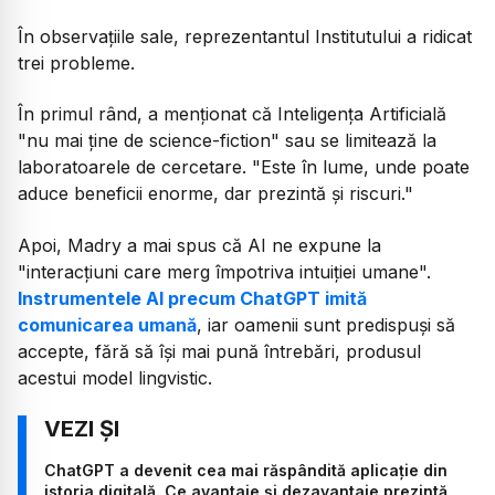
În observațiile sale, reprezentantul Institutului a ridicat
trei probleme.
În primul rând, a menționat că Inteligența Artificială
"nu mai ține de science-fiction" sau se limitează la
laboratoarele de cercetare. "Este în lume, unde poate
aduce beneficii enorme, dar prezintă și riscuri."
Apoi, Madry a mai spus că AI ne expune la
"interacțiuni care merg împotriva intuiției umane".
Instrumentele AI precum ChatGPT imită
comunicarea umană
, iar oamenii sunt predispuși să
accepte, fără să își mai pună întrebări, produsul
acestui model lingvistic.
ChatGPT a devenit cea mai răspândită aplicație din
istoria digitală. Ce avantaje și dezavantaje prezintă