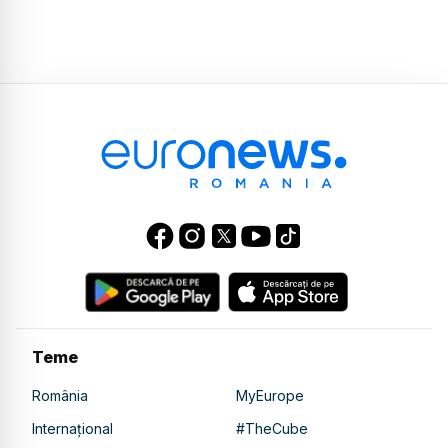
Teme
România
MyEurope
Internațional
#TheCube