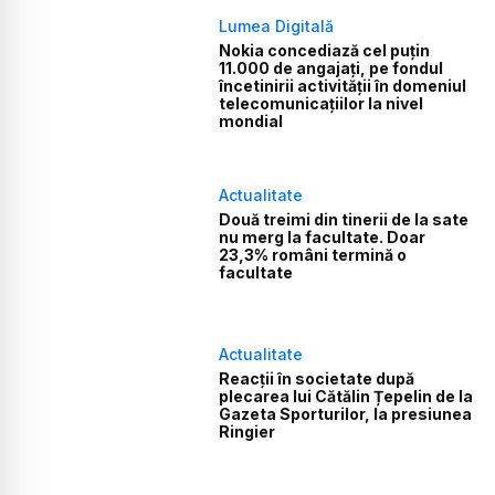
Lumea Digitală
Nokia concediază cel puțin
11.000 de angajați, pe fondul
încetinirii activității în domeniul
telecomunicațiilor la nivel
mondial
Actualitate
Două treimi din tinerii de la sate
nu merg la facultate. Doar
23,3% români termină o
facultate
Actualitate
Reacții în societate după
plecarea lui Cătălin Țepelin de la
Gazeta Sporturilor, la presiunea
Ringier