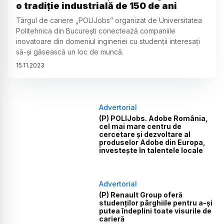
o tradiție industrială de 150 de ani
Târgul de cariere „POLIJobs” organizat de Universitatea
Politehnica din București conectează companiile
inovatoare din domeniul ingineriei cu studenții interesați
să-și găsească un loc de muncă.
15
.
11
.
2023
Advertorial
(P) POLIJobs. Adobe România,
cel mai mare centru de
cercetare și dezvoltare al
produselor Adobe din Europa,
investește în talentele locale
Advertorial
(P) Renault Group oferă
studenților pârghiile pentru a-și
putea îndeplini toate visurile de
carieră