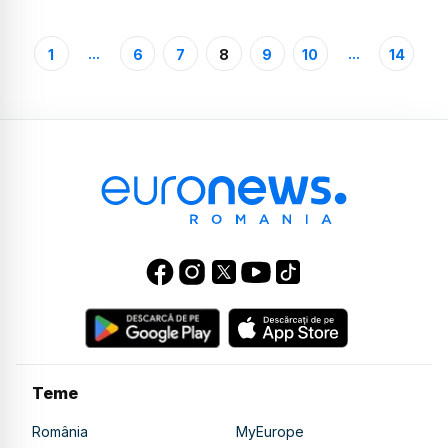
...
...
1
6
7
8
9
10
14
Teme
România
MyEurope