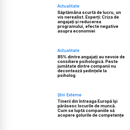
Actualitate
Săptămâna scurtă de lucru, un
vis nerealist. Experți: Criza de
angajați și reducerea
programului, efecte negative
asupra economiei
Actualitate
85% dintre angajați au nevoie de
consiliere psihologică. Peste
jumătate dintre companii nu
decontează ședințele la
psiholog
Știri Externe
Tinerii din întreaga Europă își
părăsesc locurile de muncă.
Cum se luptă companiile să
acopere golurile de competențe