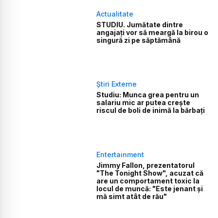
Actualitate
STUDIU. Jumătate dintre
angajați vor să meargă la birou o
singură zi pe săptămână
Știri Externe
Studiu: Munca grea pentru un
salariu mic ar putea crește
riscul de boli de inimă la bărbați
Entertainment
Jimmy Fallon, prezentatorul
"The Tonight Show", acuzat că
are un comportament toxic la
locul de muncă: "Este jenant și
mă simt atât de rău"