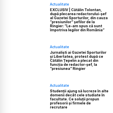
Actualitate
EXCLUSIV | Cătălin Tolontan,
după plecarea redactorului-șef
al Gazetei Sporturilor, din cauza
”presiunilor” șefilor de la
Ringier: ”Le-am spus că sunt
împotriva legilor din România”
Actualitate
Jurnaliști ai Gazetei Sporturilor
și Libertatea, protest după ce
Cătălin Țepelin a plecat din
funcția de redactor-șef, la
”presiunea” Ringier
Actualitate
Studenții ajung să lucreze în alte
domenii decât cele studiate în
facultate. Ce soluții propun
profesorii și firmele de
recrutare