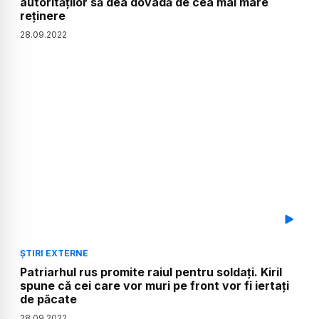
autorităților să dea dovadă de cea mai mare
reținere
28
.
09
.
2022
ȘTIRI EXTERNE
Patriarhul rus promite raiul pentru soldați. Kiril
spune că cei care vor muri pe front vor fi iertați
de păcate
28
.
09
.
2022