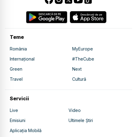
Teme
România
MyEurope
Internațional
#TheCube
Green
Next
Travel
Cultură
Servicii
Live
Video
Emisiuni
Ultimele Știri
Aplicația Mobilă