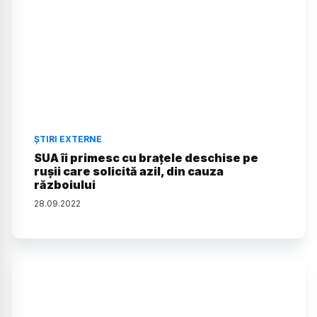
ȘTIRI EXTERNE
SUA îi primesc cu brațele deschise pe
rușii care solicită azil, din cauza
războiului
28
.
09
.
2022