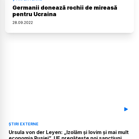
Germanii donează rochii de mireasă
pentru Ucraina
28
.
09
.
2022
ȘTIRI EXTERNE
Ursula von der Leyen: „Izolăm și lovim și mai mult
economia Rusiei”. UE pregătește noi sancțiuni