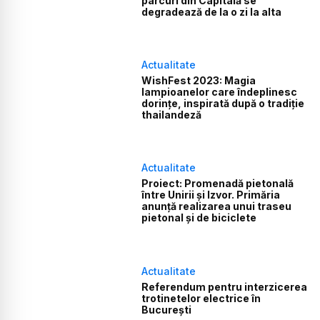
parcuri din Capitală se
degradează de la o zi la alta
Actualitate
WishFest 2023: Magia
lampioanelor care îndeplinesc
dorințe, inspirată după o tradiție
thailandeză
Actualitate
Proiect: Promenadă pietonală
între Unirii și Izvor. Primăria
anunță realizarea unui traseu
pietonal și de biciclete
Actualitate
Referendum pentru interzicerea
trotinetelor electrice în
București