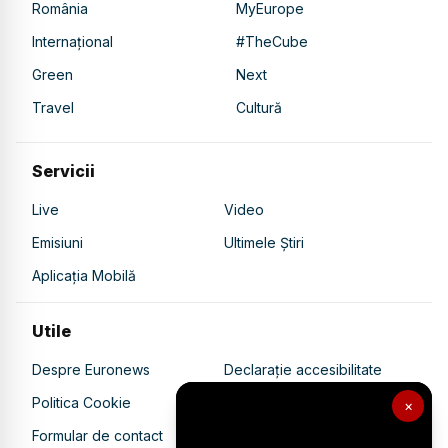
România
MyEurope
Internațional
#TheCube
Green
Next
Travel
Cultură
Servicii
Live
Video
Emisiuni
Ultimele Știri
Aplicația Mobilă
Utile
Despre Euronews
Declarație accesibilitate
Politica Cookie
Politica de confidențialitate
×
Formular de contact
Transparență în utilizarea AI