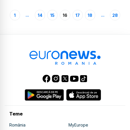
...
...
1
14
15
16
17
18
28
Teme
România
MyEurope