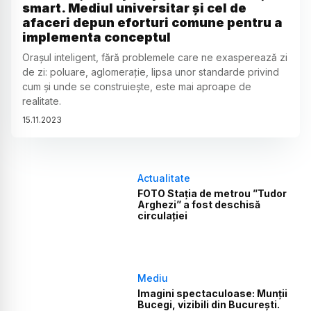
smart. Mediul universitar și cel de
afaceri depun eforturi comune pentru a
implementa conceptul
Orașul inteligent, fără problemele care ne exasperează zi
de zi: poluare, aglomerație, lipsa unor standarde privind
cum și unde se construiește, este mai aproape de
realitate.
15
.
11
.
2023
Actualitate
FOTO Stația de metrou ”Tudor
Arghezi” a fost deschisă
circulației
Mediu
Imagini spectaculoase: Munții
Bucegi, vizibili din București.