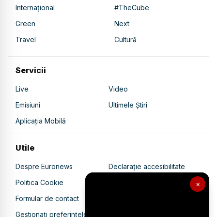
Internațional
#TheCube
Green
Next
Travel
Cultură
Servicii
Live
Video
Emisiuni
Ultimele Știri
Aplicația Mobilă
Utile
Despre Euronews
Declarație accesibilitate
Politica Cookie
Politica de confidențialitate
×
Formular de contact
Transparență în utilizarea AI
Gestionați preferințele