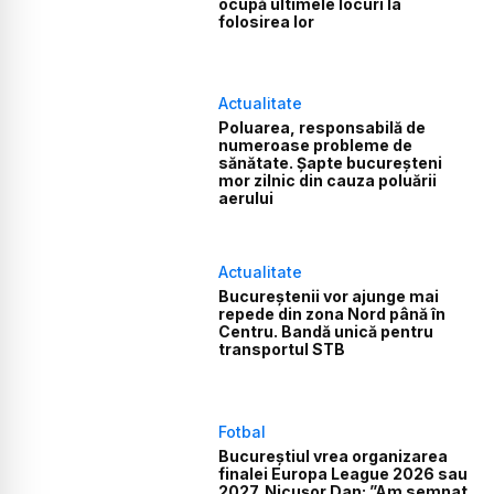
ocupă ultimele locuri la
folosirea lor
Actualitate
Poluarea, responsabilă de
numeroase probleme de
sănătate. Șapte bucureșteni
mor zilnic din cauza poluării
aerului
Actualitate
Bucureștenii vor ajunge mai
repede din zona Nord până în
Centru. Bandă unică pentru
transportul STB
Fotbal
Bucureștiul vrea organizarea
finalei Europa League 2026 sau
2027. Nicușor Dan: ”Am semnat