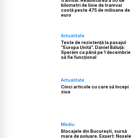
tramvai. Reabilitarea a 50 de
kilometri de linie de tramvai
costă peste 475 de milioane de
euro
Actualitate
Teste de rezistență la pasajul
”Europa Unită”. Daniel Băluță:
Sperăm ca până pe 1 decembrie
să fie funcțional
Actualitate
Cinci articole cu care să începi
ziua
Mediu
Blocajele din București, sursă
mare de poluare. Expert: Noxele