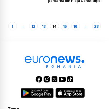
parcarea din Piața Constituției
...
...
1
12
13
14
15
16
28
Teme