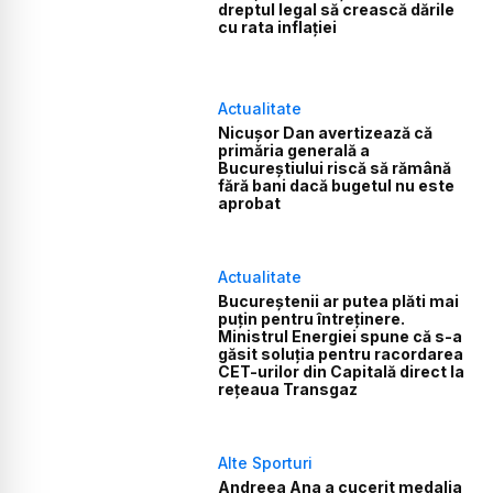
dreptul legal să crească dările
cu rata inflației
Actualitate
Nicușor Dan avertizează că
primăria generală a
Bucureștiului riscă să rămână
fără bani dacă bugetul nu este
aprobat
Actualitate
Bucureștenii ar putea plăti mai
puțin pentru întreținere.
Ministrul Energiei spune că s-a
găsit soluţia pentru racordarea
CET-urilor din Capitală direct la
reţeaua Transgaz
Alte Sporturi
Andreea Ana a cucerit medalia