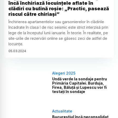
încă închiriază locuințele aflate în
clădiri cu bulină roșie: „Practic, pasează
riscul către chiriași”
Închirierea apartamentelor sau garsonierelor în clădirile
încadrate în clasa I de risc seismic este strict interzisă prin
lege de la începutul lunii ianuarie. În teorie. În realitate, pe
site-urile de rezervări online se găsesc zeci de astfel de
locuințe.
05
.
03
.
2024
Alegeri 2025
Undă verde la sondaje pentru
Primăria Capitalei. Burduja,
Firea, Băluță și Lupescu vor fi
testați în sondaje
Actualitate
Bucureștiul încă neconsolidat,