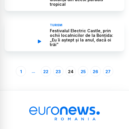
tropical
TURISM
Festivalul Electric Castle, prin
ochii localnicilor de la Bonțida:
„Eu îi aștept și la anul, dacă oi
trăi”
...
1
22
23
24
25
26
27