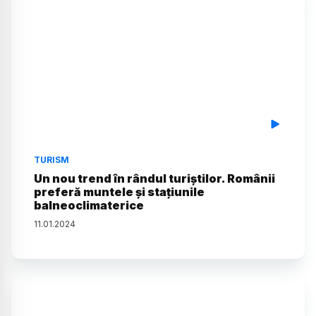
TURISM
Un nou trend în rândul turiștilor. Românii
preferă muntele și stațiunile
balneoclimaterice
11
.
01
.
2024