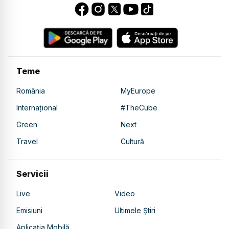
Teme
România
MyEurope
Internațional
#TheCube
Green
Next
Travel
Cultură
Servicii
Live
Video
Emisiuni
Ultimele Știri
Aplicația Mobilă