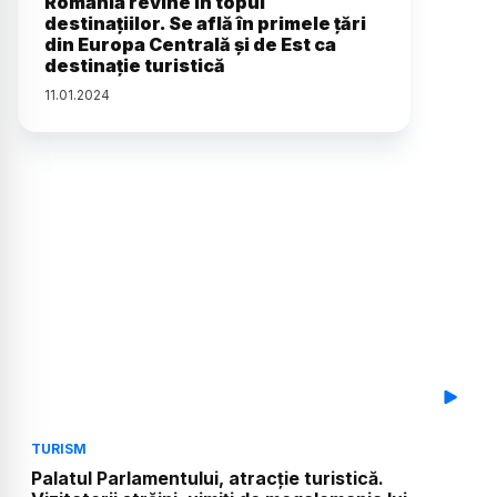
România revine în topul
destinațiilor. Se află în primele țări
din Europa Centrală și de Est ca
destinație turistică
11
.
01
.
2024
TURISM
Palatul Parlamentului, atracție turistică.