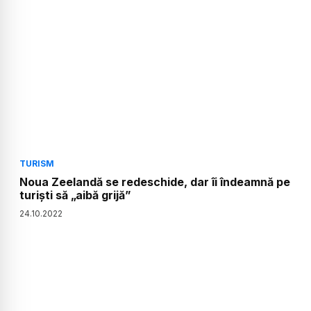
TURISM
Noua Zeelandă se redeschide, dar îi îndeamnă pe
turiști să „aibă grijă”
24
.
10
.
2022