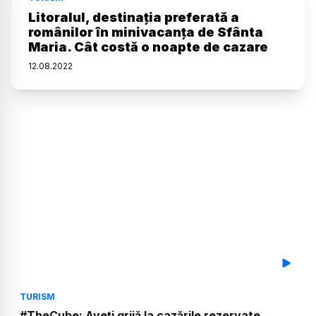
Litoralul, destinaţia preferată a
românilor în minivacanţa de Sfânta
Maria. Cât costă o noapte de cazare
12
.
08
.
2022
TURISM
#TheCube: Aveți grijă la cazările rezervate