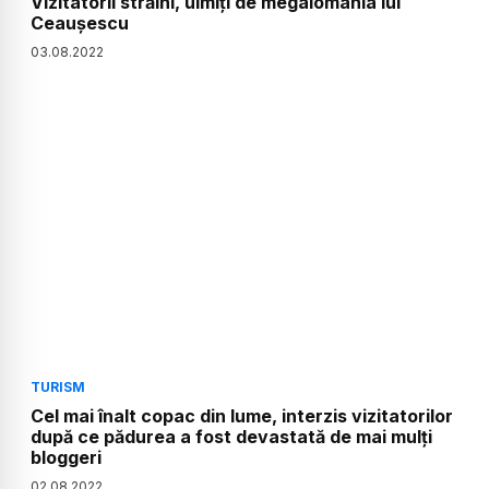
Vizitatorii străini, uimiți de megalomania lui
Ceaușescu
03
.
08
.
2022
TURISM
Cel mai înalt copac din lume, interzis vizitatorilor
după ce pădurea a fost devastată de mai mulți
bloggeri
02
.
08
.
2022