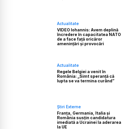
Actualitate
VIDEO Iohannis: Avem deplină
încredere în capacitatea NATO
de a face faţă oricăror
ameninţări şi provocări
Actualitate
Regele Belgiei a venit în
România: „Simt speranţă că
lupta se va termina curând”
Știri Externe
Franța, Germania, Italia și
România susțin candidatura
imediată a Ucrainei la aderarea
la UE