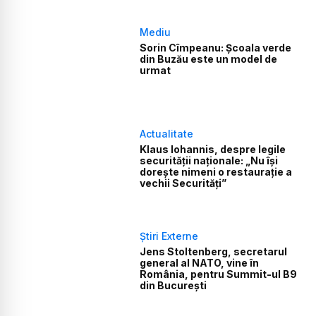
Mediu
Sorin Cîmpeanu: Școala verde
din Buzău este un model de
urmat
Actualitate
Klaus Iohannis, despre legile
securității naționale: „Nu îşi
doreşte nimeni o restauraţie a
vechii Securităţi”
Știri Externe
Jens Stoltenberg, secretarul
general al NATO, vine în
România, pentru Summit-ul B9
din București