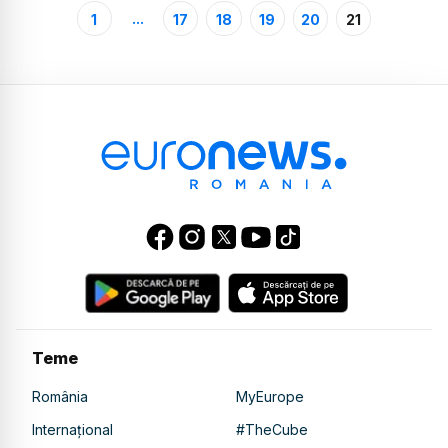
...
1
17
18
19
20
21
Teme
România
MyEurope
Internațional
#TheCube