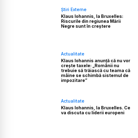
Știri Externe
Klaus Iohannis, la Bruxelles:
Riscurile din regiunea Mării
Negre sunt în creştere
Actualitate
Klaus Iohannis anunță că nu vor
crește taxele: „Românii nu
trebuie să trăiască cu teama că
mâine se schimbă sistemul de
impozitare”
Actualitate
Klaus Iohannis, la Bruxelles. Ce
va discuta cu liderii europeni