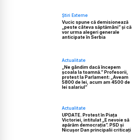
Știri Externe
Vucic spune că demisionează
„peste câteva săptămâni” și că
vor urma alegeri generale
anticipate în Serbia
Actualitate
„Ne gândim dacă începem
școala la toamnă.” Profesorii,
protest la Parlament: „Aveam
5800 de lei, acum am 4500 de
lei salariul”
Actualitate
UPDATE. Protest în Piața
Victoriei, intitulat „E nevoie să
apărăm democrația”. PSD și
Nicușor Dan principalii criticați