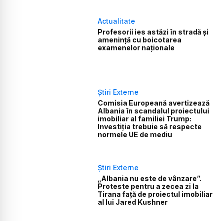
Actualitate
Profesorii ies astăzi în stradă și
amenință cu boicotarea
examenelor naționale
Știri Externe
Comisia Europeană avertizează
Albania în scandalul proiectului
imobiliar al familiei Trump:
Investiția trebuie să respecte
normele UE de mediu
Știri Externe
„Albania nu este de vânzare”.
Proteste pentru a zecea zi la
Tirana față de proiectul imobiliar
al lui Jared Kushner