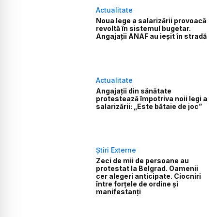
Actualitate
Noua lege a salarizării provoacă
revoltă în sistemul bugetar.
Angajații ANAF au ieșit în stradă
Actualitate
Angajații din sănătate
protestează împotriva noii legi a
salarizării: „Este bătaie de joc”
Știri Externe
Zeci de mii de persoane au
protestat la Belgrad. Oamenii
cer alegeri anticipate. Ciocniri
între forțele de ordine și
manifestanți