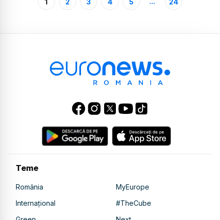
...
1
2
3
4
5
24
Teme
România
MyEurope
Internațional
#TheCube
Green
Next