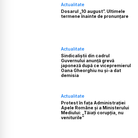
Actualitate
Dosarul „10 august”. Ultimele
termene înainte de pronunțare
Actualitate
Sindicaliștii din cadrul
Guvernului anunță grevă
japoneză după ce vicepremierul
Oana Gheorghiu nu și-a dat
demisia
Actualitate
Protest în fața Administrației
Apele Române și a Ministerului
Mediului: „Tăiați corupția, nu
veniturile”