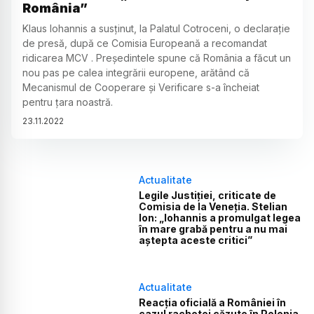
România”
Klaus Iohannis a susținut, la Palatul Cotroceni, o declarație
de presă, după ce Comisia Europeană a recomandat
ridicarea MCV . Președintele spune că România a făcut un
nou pas pe calea integrării europene, arătând că
Mecanismul de Cooperare şi Verificare s-a încheiat
pentru ţara noastră.
23
.
11
.
2022
Actualitate
Legile Justiției, criticate de
Comisia de la Veneția. Stelian
Ion: „Iohannis a promulgat legea
în mare grabă pentru a nu mai
aștepta aceste critici”
Actualitate
Reacția oficială a României în
cazul rachetei căzute în Polonia