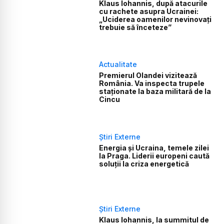
Klaus Iohannis, după atacurile
cu rachete asupra Ucrainei:
„Uciderea oamenilor nevinovați
trebuie să înceteze”
Actualitate
Premierul Olandei vizitează
România. Va inspecta trupele
staționate la baza militară de la
Cincu
Știri Externe
Energia și Ucraina, temele zilei
la Praga. Liderii europeni caută
soluții la criza energetică
Știri Externe
Klaus Iohannis, la summitul de