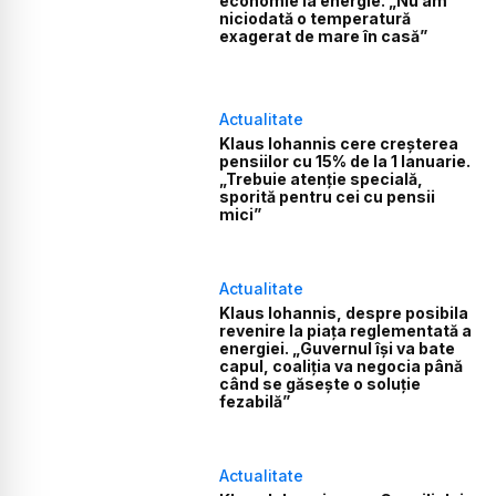
economie la energie. „Nu am
niciodată o temperatură
exagerat de mare în casă”
Actualitate
Klaus Iohannis cere creșterea
pensiilor cu 15% de la 1 Ianuarie.
„Trebuie atenţie specială,
sporită pentru cei cu pensii
mici”
Actualitate
Klaus Iohannis, despre posibila
revenire la piața reglementată a
energiei. „Guvernul își va bate
capul, coaliția va negocia până
când se găsește o soluție
fezabilă”
Actualitate