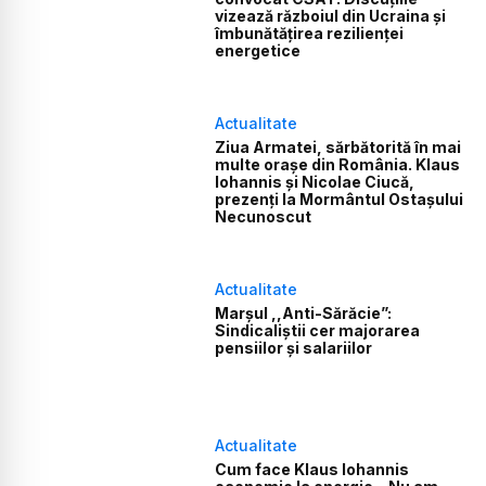
vizează războiul din Ucraina şi
îmbunătăţirea rezilienţei
energetice
Actualitate
Ziua Armatei, sărbătorită în mai
multe orașe din România. Klaus
Iohannis și Nicolae Ciucă,
prezenți la Mormântul Ostașului
Necunoscut
Actualitate
Marșul ,,Anti-Sărăcie”:
Sindicaliștii cer majorarea
pensiilor și salariilor
Actualitate
Cum face Klaus Iohannis