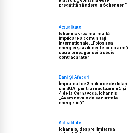
Macron: „România este
pregătită să adere la Schengen”
Actualitate
Iohannis vrea mai multă
implicare a comunității
internaționale. „Folosirea
energiei şi a alimentelor ca armă
sau a propagandei trebuie
contracarate”
Bani Și Afaceri
Împrumut de 3 miliarde de dolari
din SUA, pentru reactoarele 3 și
4 de la Cernavodă. Iohannis:
„Avem nevoie de securitate
energetică”
Actualitate
Iohannis, despre limitarea