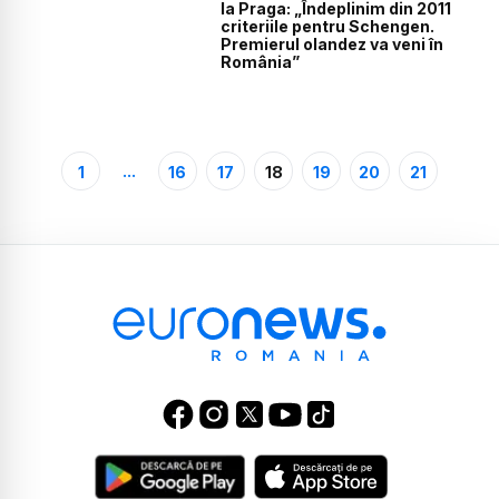
la Praga: „Îndeplinim din 2011
criteriile pentru Schengen.
Premierul olandez va veni în
România”
...
1
16
17
18
19
20
21