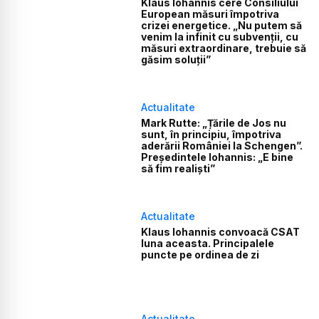
Klaus Iohannis cere Consiliului
European măsuri împotriva
crizei energetice. „Nu putem să
venim la infinit cu subvenții, cu
măsuri extraordinare, trebuie să
găsim soluții”
Actualitate
Mark Rutte: „Țările de Jos nu
sunt, în principiu, împotriva
aderării României la Schengen”.
Președintele Iohannis: „E bine
să fim realiști”
Actualitate
Klaus Iohannis convoacă CSAT
luna aceasta. Principalele
puncte pe ordinea de zi
Actualitate