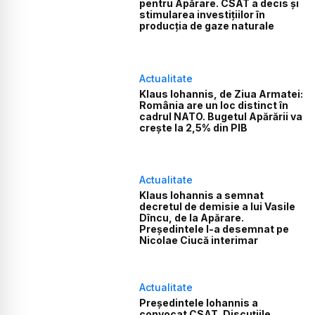
pentru Apărare. CSAT a decis și
stimularea investițiilor în
producția de gaze naturale
Actualitate
Klaus Iohannis, de Ziua Armatei:
România are un loc distinct în
cadrul NATO. Bugetul Apărării va
creşte la 2,5% din PIB
Actualitate
Klaus Iohannis a semnat
decretul de demisie a lui Vasile
Dîncu, de la Apărare.
Președintele l-a desemnat pe
Nicolae Ciucă interimar
Actualitate
Președintele Iohannis a
convocat CSAT. Discuţiile