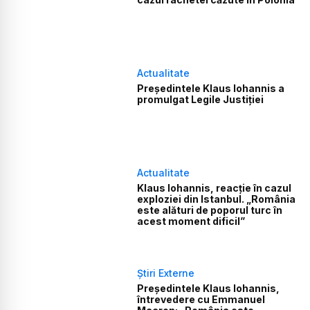
Actualitate
Preşedintele Klaus Iohannis a
promulgat Legile Justiţiei
Actualitate
Klaus Iohannis, reacție în cazul
exploziei din Istanbul. „România
este alături de poporul turc în
acest moment dificil”
Știri Externe
Preşedintele Klaus Iohannis,
întrevedere cu Emmanuel