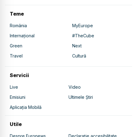
Teme
România
MyEurope
Internațional
#TheCube
Green
Next
Travel
Cultură
Servicii
Live
Video
Emisiuni
Ultimele Știri
Aplicația Mobilă
Utile
Despre Euronews
Declarație accesibilitate