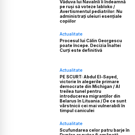
Văduva lui Navalnîi îi îndeamnă
pe ruși să voteze Iabloko /
Avertismentul pediatrilor: Nu
administrați uleiuri esențiale
copiilor
Actualitate
Procesul lui Călin Georgescu
poate începe. Decizia Înaltei
Curți este definitivă
Actualitate
PE SCURT: Abdul El-Sayed,
victorie în alegerile primare
democrate din Michigan / Al
treilea tunel pentru
introducerea migranților din
Belarus în Lituania / De ce sunt
vârstnicii cei mai vulnerabili în
timpul caniculei
Actualitate
Scufundarea celor patru barje în
Dunăre ar putea fi amânată