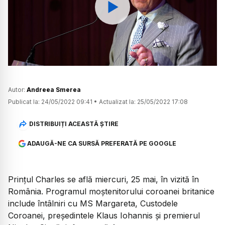
Watch
Autor:
Andreea Smerea
Publicat la:
24/05/2022 09:41
•
Actualizat la:
25/05/2022 17:08
DISTRIBUIȚI ACEASTĂ ȘTIRE
ADAUGĂ-NE CA SURSĂ PREFERATĂ PE GOOGLE
Prințul Charles se află miercuri, 25 mai, în vizită în
România. Programul moștenitorului coroanei britanice
include întâlniri cu MS Margareta, Custodele
Coroanei, președintele Klaus Iohannis și premierul