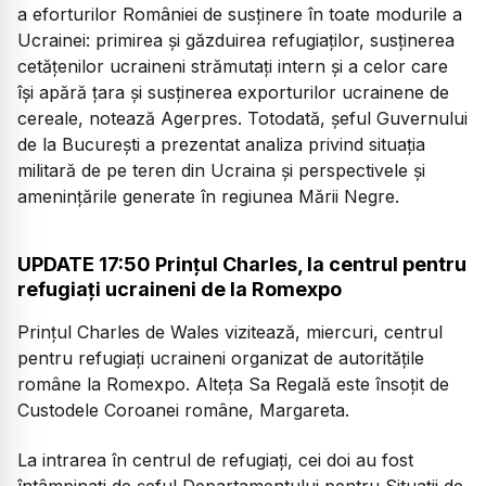
a eforturilor României de susţinere în toate modurile a
Ucrainei: primirea şi găzduirea refugiaţilor, susţinerea
cetăţenilor ucraineni strămutaţi intern şi a celor care
îşi apără ţara și susţinerea exporturilor ucrainene de
cereale, notează Agerpres. Totodată, şeful Guvernului
de la Bucureşti a prezentat analiza privind situaţia
militară de pe teren din Ucraina şi perspectivele şi
ameninţările generate în regiunea Mării Negre.
UPDATE 17:50 Prinţul Charles, la centrul pentru
refugiaţi ucraineni de la Romexpo
Prinţul Charles de Wales vizitează, miercuri, centrul
pentru refugiaţi ucraineni organizat de autorităţile
române la Romexpo. Alteţa Sa Regală este însoţit de
Custodele Coroanei române, Margareta.
La intrarea în centrul de refugiaţi, cei doi au fost