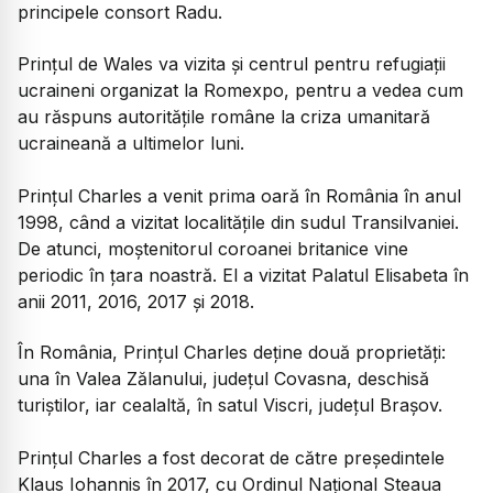
principele consort Radu.
Prințul de Wales va vizita și centrul pentru refugiaţii
ucraineni organizat la Romexpo, pentru a vedea cum
au răspuns autorităţile române la criza umanitară
ucraineană a ultimelor luni.
Prințul Charles a venit prima oară în România în anul
1998, când a vizitat localitățile din sudul Transilvaniei.
De atunci, moștenitorul coroanei britanice vine
periodic în țara noastră. El a vizitat Palatul Elisabeta în
anii 2011, 2016, 2017 şi 2018.
În România, Prințul Charles deține două proprietăți:
una în Valea Zălanului, judeţul Covasna, deschisă
turiştilor, iar cealaltă, în satul Viscri, judeţul Braşov.
Prințul Charles a fost decorat de către președintele
Klaus Iohannis în 2017, cu Ordinul Național Steaua