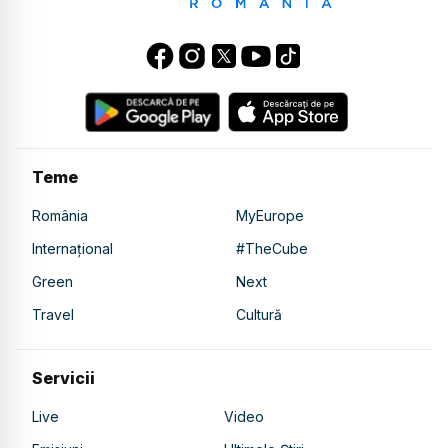
Teme
România
MyEurope
Internațional
#TheCube
Green
Next
Travel
Cultură
Servicii
Live
Video