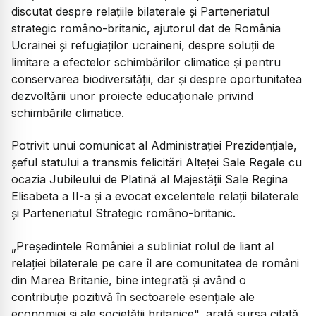
discutat despre relaţiile bilaterale şi Parteneriatul
strategic româno-britanic, ajutorul dat de România
Ucrainei şi refugiaţilor ucraineni, despre soluţii de
limitare a efectelor schimbărilor climatice şi pentru
conservarea biodiversităţii, dar şi despre oportunitatea
dezvoltării unor proiecte educaţionale privind
schimbările climatice.
Potrivit unui comunicat al Administraţiei Prezidenţiale,
şeful statului a transmis felicitări Alteţei Sale Regale cu
ocazia Jubileului de Platină al Majestăţii Sale Regina
Elisabeta a II-a şi a evocat excelentele relaţii bilaterale
şi Parteneriatul Strategic româno-britanic.
„Preşedintele României a subliniat rolul de liant al
relaţiei bilaterale pe care îl are comunitatea de români
din Marea Britanie, bine integrată şi având o
contribuţie pozitivă în sectoarele esenţiale ale
economiei şi ale societăţii britanice", arată sursa citată.