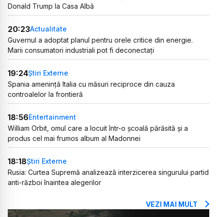
Donald Trump la Casa Albă
20:23
Actualitate
Guvernul a adoptat planul pentru orele critice din energie.
Marii consumatori industriali pot fi deconectați
19:24
Știri Externe
Spania amenință Italia cu măsuri reciproce din cauza
controalelor la frontieră
18:56
Entertainment
William Orbit, omul care a locuit într-o școală părăsită și a
produs cel mai frumos album al Madonnei
18:18
Știri Externe
Rusia: Curtea Supremă analizează interzicerea singurului partid
anti-război înaintea alegerilor
VEZI MAI MULT