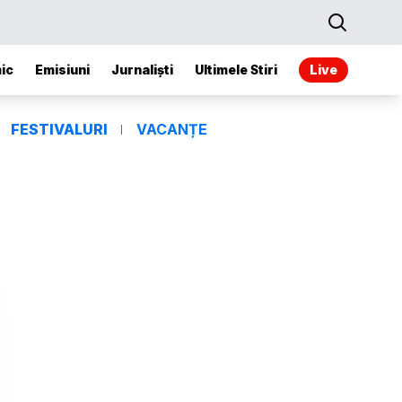
ic
Emisiuni
Jurnaliști
Ultimele Stiri
Live
FESTIVALURI
VACANȚE