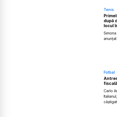
Tenis
Primel
după d
locul 
Simona 
anunțat
Fotbal
Antren
fiscal
Carlo An
Italianu
câștigat