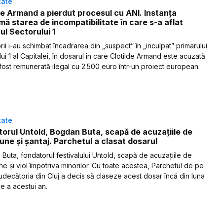
tate
de Armand a pierdut procesul cu ANI. Instanța
mă starea de incompatibilitate în care s-a aflat
ul Sectorului 1
ii i-au schimbat încadrarea din „suspect” în „inculpat” primarului
ui 1 al Capitalei, în dosarul în care Clotilde Armand este acuzată
i fost remunerată ilegal cu 2.500 euro într-un proiect european.
tate
orul Untold, Bogdan Buta, scapă de acuzațiile de
une și șantaj. Parchetul a clasat dosarul
Buta, fondatorul festivalului Untold, scapă de acuzațiile de
ne și viol împotriva minorilor. Cu toate acestea, Parchetul de pe
udecătoria din Cluj a decis să claseze acest dosar încă din luna
e a acestui an.