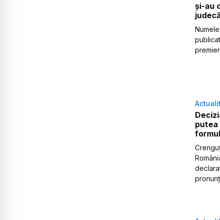
și-au 
judecă
Numele 
publicat
premier,
Actuali
Decizi
putea 
formul
Crenguț
România 
declara
pronunța