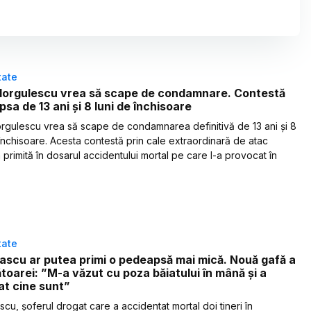
tate
 Iorgulescu vrea să scape de condamnare. Contestă
sa de 13 ani și 8 luni de închisoare
orgulescu vrea să scape de condamnarea definitivă de 13 ani și 8
 închisoare. Acesta contestă prin cale extraordinară de atac
 primită în dosarul accidentului mortal pe care l-a provocat în
tate
ascu ar putea primi o pedeapsă mai mică. Nouă gafă a
toarei: ”M-a văzut cu poza băiatului în mână şi a
at cine sunt”
cu, șoferul drogat care a accidentat mortal doi tineri în