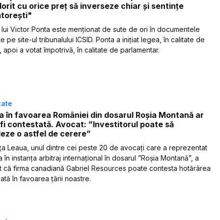
dorit cu orice preț să inverseze chiar și sentințe
torești"
lui Victor Ponta este menționat de sute de ori în documentele
e pe site-ul tribunalului ICSID. Ponta a inițiat legea, în calitate de
 apoi a votat împotrivă, în calitate de parlamentar.
tate
a în favoarea României din dosarul Roșia Montană ar
fi contestată. Avocat: ”Investitorul poate să
eze o astfel de cerere”
a Leaua, unul dintre cei peste 20 de avocați care a reprezentat
în instanța arbitraj internațional în dosarul ”Roșia Montană”, a
t că firma canadiană Gabriel Resources poate contesta hotărârea
tă în favoarea țării noastre.