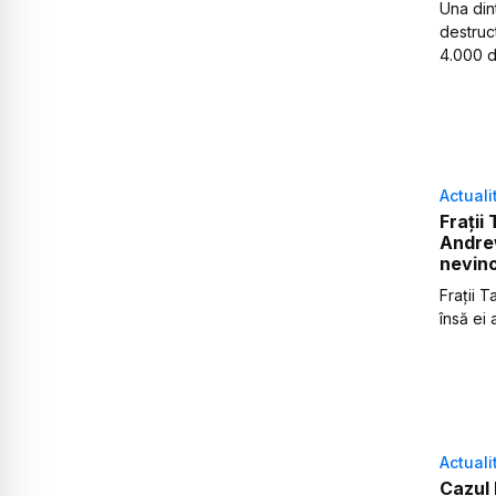
Una din
destruct
4.000 d
Actuali
Frații
Andre
nevino
Frații T
însă ei 
Actuali
Cazul 