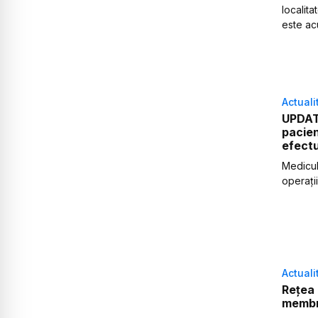
localita
este ac
Actuali
UPDATE
pacien
efectu
Medicul
operaţii
Actuali
Rețea 
membri