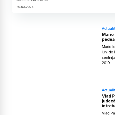
20
.
03
.
2024
Actuali
Mario
pedeap
Mario I
luni de
sentința
2019.
Actuali
Vlad P
judecă
întreb
Vlad Pas