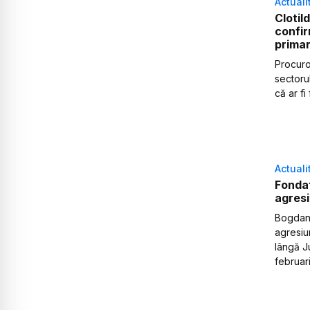
Actuali
Clotil
confir
primar
Procuror
sectorul
că ar f
Actuali
Fondat
agresi
Bogdan 
agresiu
lângă J
februari