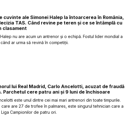
e cuvinte ale Simonei Halep la întoarcerea în România,
ecizia TAS. Când revine pe teren și ce se întâmplă cu
în clasament
Halep nu are acum un antrenor și o echipă. Fostul lider mondial a
 când ar urma să revină în competiții.
orul lui Real Madrid, Carlo Ancelotti, acuzat de fraudă
ă. Parchetul cere patru ani și 9 luni de închisoare
celotti este unul dintre cei mai mari antrenori din toate timpurile.
l, care are 27 de trofee în palmares, este singurul tehnician care a
 Liga Campionilor de patru ori.