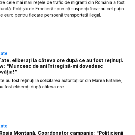
tre cele mai mari rețele de trafic de migranți din România a fost
urată. Polițiștii de Frontieră spun că suspecții încasau cel puțin
e euro pentru fiecare persoană transportată ilegal.
tate
 Tate, eliberați la câteva ore după ce au fost reținuți.
w: "Muncesc de ani întregi să-mi dovedesc
văția!"
ate au fost reținuți la solicitarea autorităților din Marea Britanie,
au fost eliberați după câteva ore.
tate
Roșia Montană. Coordonator campanie: "Politicienii