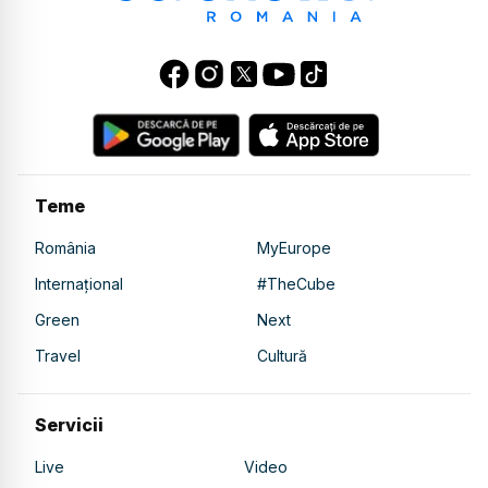
Teme
România
MyEurope
Internațional
#TheCube
Green
Next
Travel
Cultură
Servicii
Live
Video