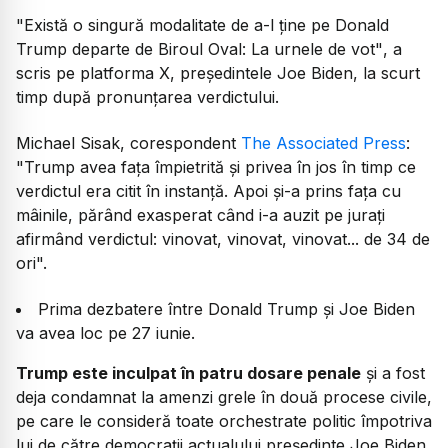
"Există o singură modalitate de a-l ține pe Donald
Trump departe de Biroul Oval: La urnele de vot"
, a
scris pe platforma X, președintele Joe Biden, la scurt
timp după pronunțarea verdictului.
Michael Sisak, corespondent
The Associated Press
:
"Trump avea fața împietrită și privea în jos în timp ce
verdictul era citit în instanță. Apoi și-a prins fața cu
mâinile, părând exasperat când i-a auzit pe jurați
afirmând verdictul: vinovat, vinovat, vinovat... de 34 de
ori".
Prima dezbatere între Donald Trump şi Joe Biden
va avea loc pe 27 iunie.
Trump este inculpat în patru dosare penale
şi a fost
deja condamnat la amenzi grele în două procese civile,
pe care le consideră toate orchestrate politic împotriva
lui de către democraţii actualului preşedinte Joe Biden,