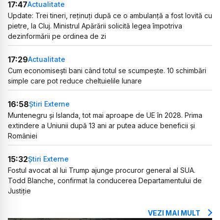
17:47
Actualitate
Update: Trei tineri, reținuți după ce o ambulanță a fost lovită cu
pietre, la Cluj. Ministrul Apărării solicită legea împotriva
dezinformării pe ordinea de zi
17:29
Actualitate
Cum economisești bani când totul se scumpește. 10 schimbări
simple care pot reduce cheltuielile lunare
16:58
Știri Externe
Muntenegru și Islanda, tot mai aproape de UE în 2028. Prima
extindere a Uniunii după 13 ani ar putea aduce beneficii și
României
15:32
Știri Externe
Fostul avocat al lui Trump ajunge procuror general al SUA.
Todd Blanche, confirmat la conducerea Departamentului de
Justiție
VEZI MAI MULT