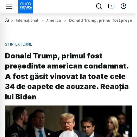
>
Internațional
>
America
>
Donald Trump, primul fost președin
ȘTIRI EXTERNE
Donald Trump, primul fost
președinte american condamnat.
A fost găsit vinovat la toate cele
34 de capete de acuzare. Reacția
lui Biden