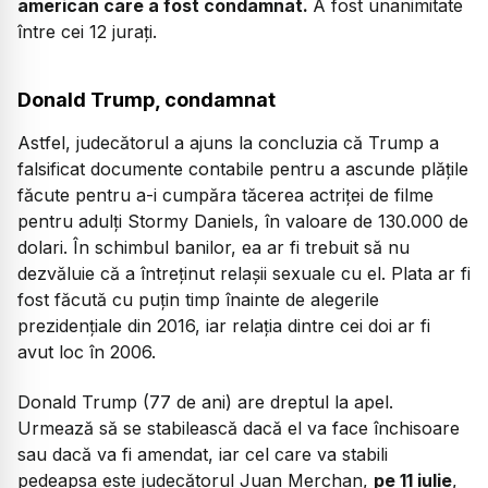
american care a fost condamnat.
A fost unanimitate
între cei 12 jurați.
Donald Trump, condamnat
Astfel, judecătorul a ajuns la concluzia că Trump a
falsificat documente contabile pentru a ascunde plățile
făcute pentru a-i cumpăra tăcerea actriței de filme
pentru adulți Stormy Daniels, în valoare de 130.000 de
dolari. În schimbul banilor, ea ar fi trebuit să nu
dezvăluie că a întreținut relașii sexuale cu el. Plata ar fi
fost făcută cu puțin timp înainte de alegerile
prezidențiale din 2016, iar relația dintre cei doi ar fi
avut loc în 2006.
Donald Trump (77 de ani) are dreptul la apel.
Urmează să se stabilească dacă el va face închisoare
sau dacă va fi amendat, iar cel care va stabili
pedeapsa este judecătorul Juan Merchan,
pe 11 iulie
,