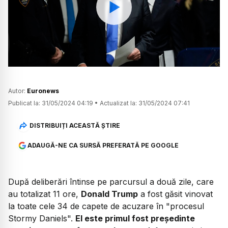
Watch
Autor:
Euronews
Publicat la:
31/05/2024 04:19
•
Actualizat la:
31/05/2024 07:41
DISTRIBUIȚI ACEASTĂ ȘTIRE
ADAUGĂ-NE CA SURSĂ PREFERATĂ PE GOOGLE
După deliberări întinse pe parcursul a două zile, care
au totalizat 11 ore,
Donald Trump
a fost găsit vinovat
la toate cele 34 de capete de acuzare în "procesul
Stormy Daniels".
El este primul fost președinte