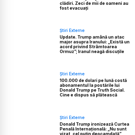
clădiri. Zeci de mii de oameni au
fost evacuați
Știri Externe
Update. Trump amână un atac
major asupra Iranului: „Există un
acord privind Strâmtoarea
Ormuz”; Iranul neagă discuțile
Știri Externe
100.000 de dolari pe lună costă
abonamentul la postările lui
Donald Trump pe Truth Social.
Cine e dispus să plătească
Știri Externe
Donald Trump ironizează Curtea
Penală Internațională: „Nu sunt
vizat, cel puțin deocamdată”