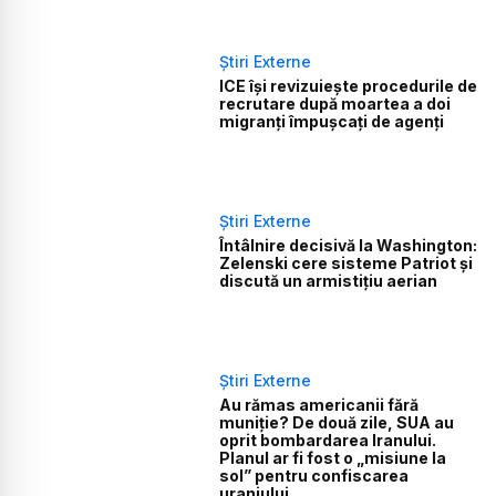
Știri Externe
ICE își revizuiește procedurile de
recrutare după moartea a doi
migranți împușcați de agenți
Știri Externe
Întâlnire decisivă la Washington:
Zelenski cere sisteme Patriot și
discută un armistițiu aerian
Știri Externe
Au rămas americanii fără
muniție? De două zile, SUA au
oprit bombardarea Iranului.
Planul ar fi fost o „misiune la
sol” pentru confiscarea
uraniului