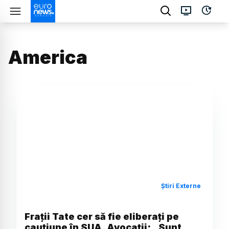
America
Știri Externe
Frații Tate cer să fie eliberați pe
cauțiune în SUA. Avocații: „Sunt