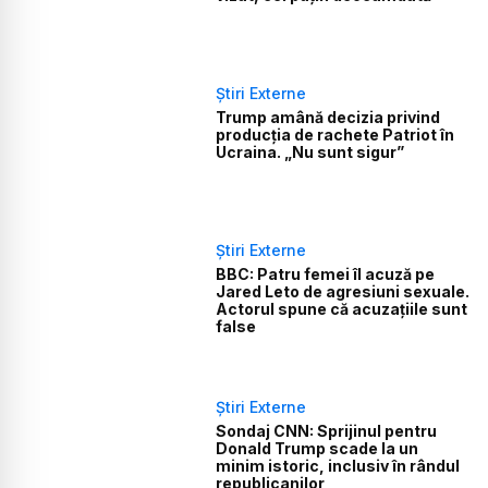
Știri Externe
Trump amână decizia privind
producția de rachete Patriot în
Ucraina. „Nu sunt sigur”
Știri Externe
BBC: Patru femei îl acuză pe
Jared Leto de agresiuni sexuale.
Actorul spune că acuzațiile sunt
false
Știri Externe
Sondaj CNN: Sprijinul pentru
Donald Trump scade la un
minim istoric, inclusiv în rândul
republicanilor