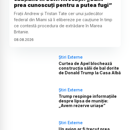
prea cunoscuți pentru a putea fugi”
Frații Andrew și Tristan Tate cer unui judecător
federal din Miami să îi elibereze pe cauțiune în timp
ce contestă procedura de extrădare în Marea
Britanie.
08
.
08
.
2026
Știri Externe
Curtea de Apel blochează
construcția sălii de bal dorite
de Donald Trump la Casa Albă
Știri Externe
Trump respinge informațiile
despre lipsa de muniție:
„Avem rezerve uriașe”
Știri Externe
Un avion ar fi trecut prea