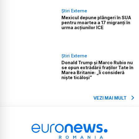
Știri Externe
Mexicul depune plângeri în SUA
pentru moartea a 17 migranți în
urma acțiunilor ICE
Știri Externe
Donald Trump și Marco Rubio nu
se opun extrădării fraților Tate în
Marea Britanie: „Îi consideră
niște ticăloși”
VEZI MAI MULT