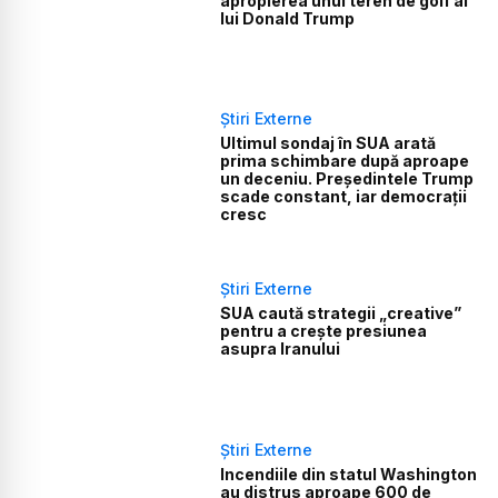
apropierea unui teren de golf al
lui Donald Trump
Știri Externe
Ultimul sondaj în SUA arată
prima schimbare după aproape
un deceniu. Președintele Trump
scade constant, iar democrații
cresc
Știri Externe
SUA caută strategii „creative”
pentru a crește presiunea
asupra Iranului
Știri Externe
Incendiile din statul Washington
au distrus aproape 600 de