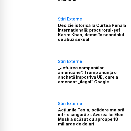
Știri Externe
Decizie istorică la Curtea Penală
Internațională: procurorul-șef
Karim Khan, demis în scandalul
de abuz sexual
Știri Externe
„Jefuirea companiilor
americane”. Trump anunță o
anchetă împotriva UE, care a
amendat „ilegal” Google
Știri Externe
Acțiunile Tesla, scădere majoră
într-o singură zi. Averea lui Elon
Musk a scăzut cu aproape 18
miliarde de dolari