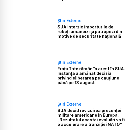
Știri Externe
SUA interzic importurile de
roboți umanoizi și patrupezi din
motive de securitate națională
Știri Externe
Frații Tate rămân în arest în SUA.
Instanța a amânat decizia
privind eliberarea pe cauțiune
până pe 13 august
Știri Externe
SUA decid revizuirea prezenței
militare americane în Europa.
„Rezultatul acestei evaluări va fi
o accelerare a tranziției NATO”