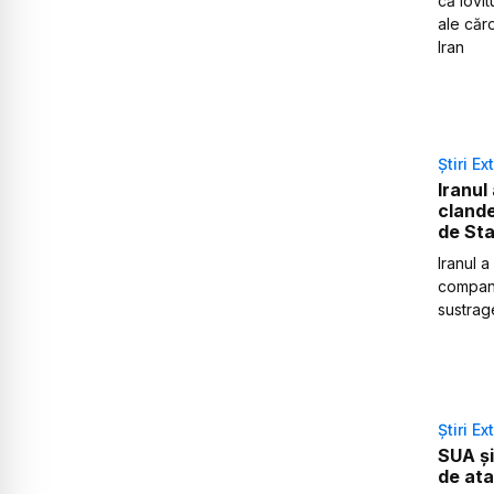
că lovi
ale căro
Iran
Știri Ex
Iranul
clande
de Sta
Iranul a
compani
sustrag
Știri Ex
SUA și
de ata