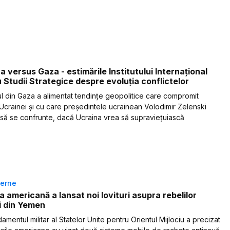
a versus Gaza - estimările Institutului Internațional
 Studii Strategice despre evoluția conflictelor
l din Gaza a alimentat tendințe geopolitice care compromit
 Ucrainei și cu care președintele ucrainean Volodimir Zelenski
 să se confrunte, dacă Ucraina vrea să supraviețuiască
terne
 americană a lansat noi lovituri asupra rebelilor
i din Yemen
entul militar al Statelor Unite pentru Orientul Mijlociu a precizat