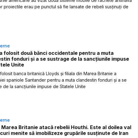
turile americane au vizat două sisteme mobile de rachete antinavă
r proiectile erau pe punctul să fie lansate de rebeli susținuți de
terne
 a folosit două bănci occidentale pentru a muta
stin fonduri și a se sustrage de la sancțiunile impuse
tele Unite
 folosit banca britanică Lloyds și filiala din Marea Britanie a
ei spaniole Santander pentru a muta clandestin fonduri și a se
e de la sancțiunile impuse de Statele Unite
terne
 Marea Britanie atacă rebelii Houthi. Este al doilea val
curi menite să imobilizeze grupările susținute de Iran