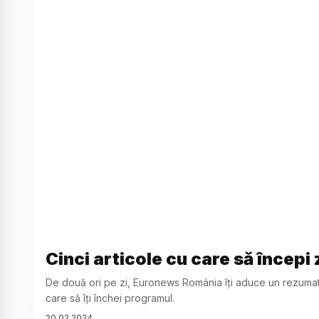
Cinci articole cu care să începi 
De două ori pe zi, Euronews România îți aduce un rezumat al
care să îți închei programul.
20
.
02
.
2024