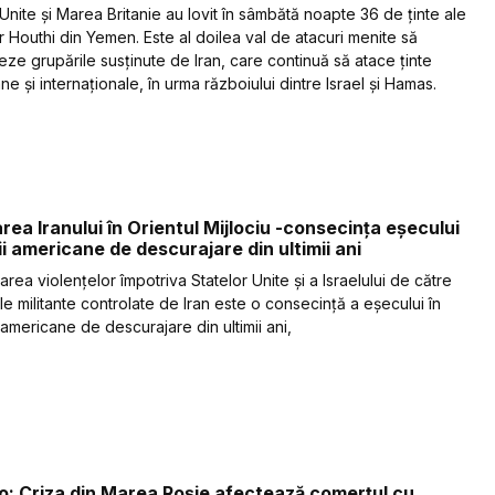
Unite și Marea Britanie au lovit în sâmbătă noapte 36 de ținte ale
or Houthi din Yemen. Este al doilea val de atacuri menite să
zeze grupările susținute de Iran, care continuă să atace ținte
e și internaționale, în urma războiului dintre Israel și Hamas.
rea Iranului în Orientul Mijlociu -consecința eșecului
cii americane de descurajare din ultimii ani
rea violențelor împotriva Statelor Unite și a Israelului de către
le militante controlate de Iran este o consecință a eșecului în
 americane de descurajare din ultimii ani,
co: Criza din Marea Roșie afectează comerțul cu