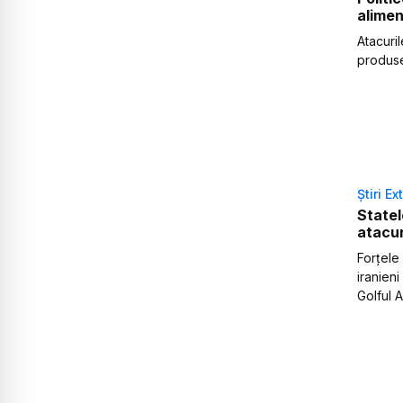
alimen
Atacuril
produse
Știri Ex
Statel
atacur
Forțele
iranieni
Golful 