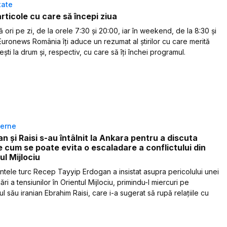
tate
articole cu care să începi ziua
ori pe zi, de la orele 7:30 și 20:00, iar în weekend, de la 8:30 și
Euronews România îți aduce un rezumat al știrilor cu care merită
ști la drum și, respectiv, cu care să îți închei programul.
terne
n şi Raisi s-au întâlnit la Ankara pentru a discuta
 cum se poate evita o escaladare a conflictului din
ul Mijlociu
ntele turc Recep Tayyip Erdogan a insistat asupra pericolului unei
ri a tensiunilor în Orientul Mijlociu, primindu-l miercuri pe
 său iranian Ebrahim Raisi, care i-a sugerat să rupă relaţiile cu