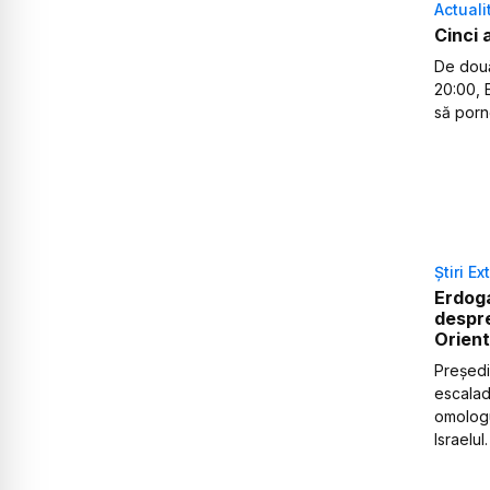
Actuali
Cinci 
De două 
20:00, 
să porne
Știri Ex
Erdoga
despre
Orient
Preşedi
escaladă
omologul
Israelul.