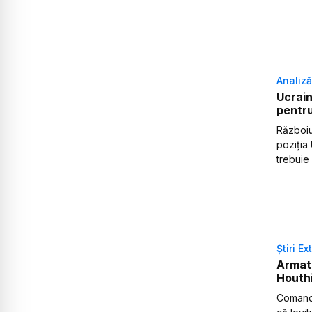
Analiză
Ucrain
pentru
Războiu
poziția
trebuie
Știri Ex
Armata
Houth
Comandam