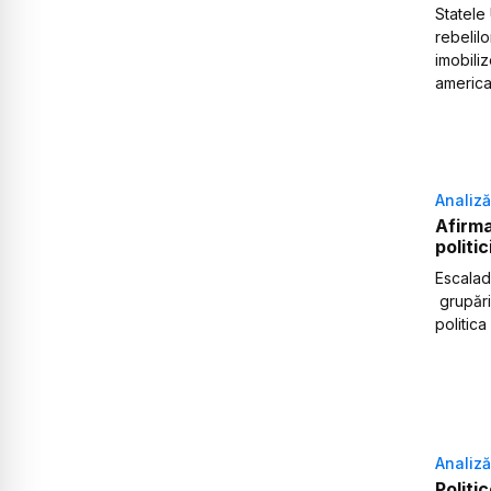
Statele 
rebelil
imobili
american
Analiză
Afirma
politi
Escalada
grupări
politica
Analiză
Politi