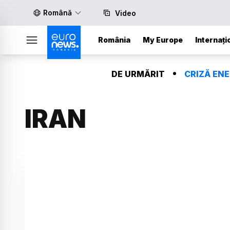
Română
Video
România
My Europe
Internați
DE URMĂRIT
CRIZĂ EN
IRAN