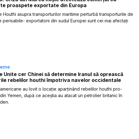
te proaspete exportate din Europa
e Houthi asupra transporturilor maritime perturbă transporturile de
 perisabile- exportatorii din sudul Europei sunt cei mai afectați
terne
e Unite cer Chinei să determine Iranul să oprească
ile rebelilor houthi împotriva navelor occidentale
 americane au lovit o locație aparținând rebelilor houthi pro-
 din Yemen, după ce aceștia au atacat un petrolier britanic în
Aden.