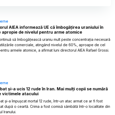
terne
orul AIEA informează UE că îmbogăţirea uraniului în
e apropie de nivelul pentru arme atomice
continuă să îmbogăţească uraniu mult peste concentraţia necesară
utilizările comerciale, atingând nivelul de 60%, aproape de cel
pentru armele atomice, a afirmat luni directorul AIEA Rafael Grossi.
terne
bat și-a ucis 12 rude în Iran. Mai mulți copii se numără
e victimele atacului
t și-a împușcat mortal 12 rude, într-un atac armat ce ar fi fost
at după o ceartă. Crima a fost comisă sâmbătă într-o localitate din
l Iranului.