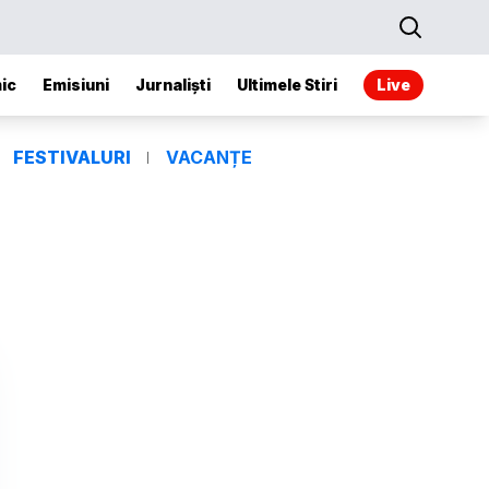
ic
Emisiuni
Jurnaliști
Ultimele Stiri
Live
FESTIVALURI
VACANȚE