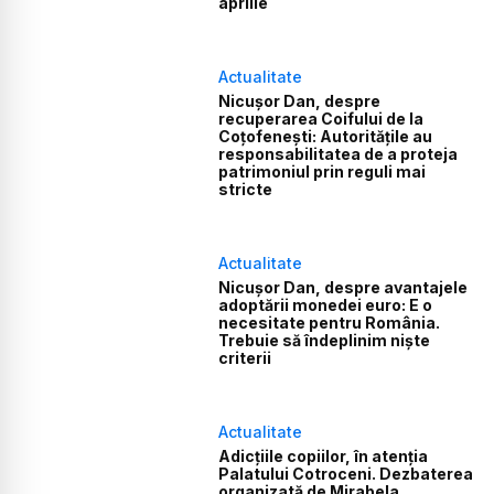
aprilie
Actualitate
Nicușor Dan, despre
recuperarea Coifului de la
Coțofenești: Autoritățile au
responsabilitatea de a proteja
patrimoniul prin reguli mai
stricte
Actualitate
Nicușor Dan, despre avantajele
adoptării monedei euro: E o
necesitate pentru România.
Trebuie să îndeplinim niște
criterii
Actualitate
Adicțiile copiilor, în atenția
Palatului Cotroceni. Dezbaterea
organizată de Mirabela