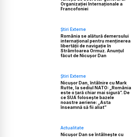
Organizației Internaționale a
Francofoniei
Știri Externe
România se alătură demersului
internațional pentru menținerea
libertății de navigație în
Strâmtoarea Ormuz. Anunțul
făcut de Nicușor Dan
Știri Externe
Nicușor Dan, întâlnire cu Mark
Rutte, la sediul NATO: „România
este o țară chiar mai sigură”. De
ce SUA folosește bazele
noastre aeriene: „Asta
înseamnă să fii aliat”
Actualitate
Nicușor Dan se întâlnește cu