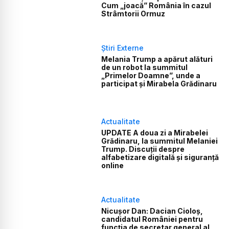
Cum „joacă” România în cazul
Strâmtorii Ormuz
Știri Externe
Melania Trump a apărut alături
de un robot la summitul
„Primelor Doamne”, unde a
participat și Mirabela Grădinaru
Actualitate
UPDATE A doua zi a Mirabelei
Grădinaru, la summitul Melaniei
Trump. Discuții despre
alfabetizare digitală și siguranță
online
Actualitate
Nicușor Dan: Dacian Cioloș,
candidatul României pentru
funcția de secretar general al