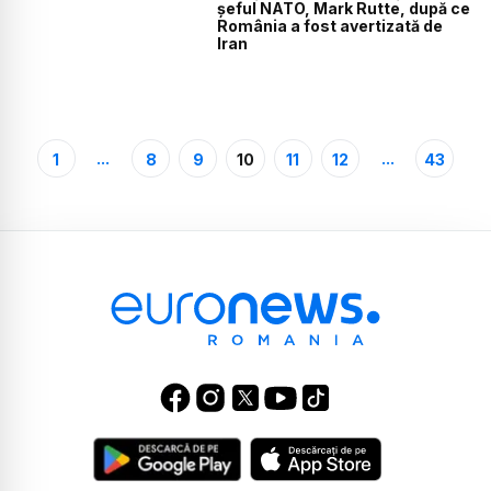
șeful NATO, Mark Rutte, după ce
România a fost avertizată de
Iran
...
...
1
8
9
10
11
12
43