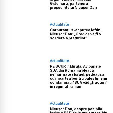
Grădinaru, partenera
președintelui Nicușor Dan
Actualitate
Carburanții s-ar putea ieftini.
Nicușor Dan: „Cred că va fi o
scădere a prețurilor”
Actualitate
PE SCURT: Miruță: Avioanele
SUA din România pleacă
neînarmate / Israel: pedeapsa
cu moartea pentru palestinienii
condamnați / SUA văd „fracturi”
în regimul iranian
Actualitate
Nicușor Dan, despre posibila
ieșire a PSD de la guvernare: Nu