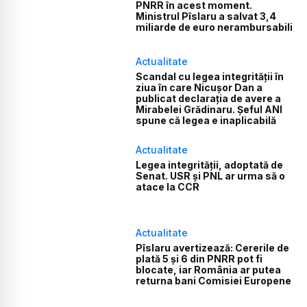
PNRR în acest moment.
Ministrul Pîslaru a salvat 3,4
miliarde de euro nerambursabili
Actualitate
Scandal cu legea integrității în
ziua în care Nicușor Dan a
publicat declarația de avere a
Mirabelei Grădinaru. Șeful ANI
spune că legea e inaplicabilă
Actualitate
Legea integrității, adoptată de
Senat. USR și PNL ar urma să o
atace la CCR
Actualitate
Pîslaru avertizează: Cererile de
plată 5 și 6 din PNRR pot fi
blocate, iar România ar putea
returna bani Comisiei Europene