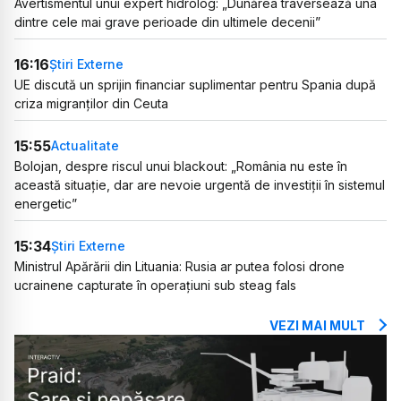
Avertismentul unui expert hidrolog: „Dunărea traversează una
dintre cele mai grave perioade din ultimele decenii”
16:16
Știri Externe
UE discută un sprijin financiar suplimentar pentru Spania după
criza migranților din Ceuta
15:55
Actualitate
Bolojan, despre riscul unui blackout: „România nu este în
această situație, dar are nevoie urgentă de investiții în sistemul
energetic”
15:34
Știri Externe
Ministrul Apărării din Lituania: Rusia ar putea folosi drone
ucrainene capturate în operațiuni sub steag fals
VEZI MAI MULT