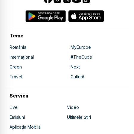
Teme
România
MyEurope
Internațional
#TheCube
Green
Next
Travel
Cultură
Servicii
Live
Video
Emisiuni
Ultimele Știri
Aplicația Mobilă