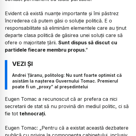
​Evident că există nuanțe importante și îmi păstrez
încrederea că putem găsi o soluție politică. E o
responsabilitate să eliminăm elementele care au ținut
departe clasa politică de găsirea unei soluții care să
ofere o majoritate țării.
Sunt dispus să discut cu
partidele fiecare membru propus
.”
Andrei Țăranu, politolog: Nu sunt foarte optimist că
asistăm la nașterea Guvernului Tomac. Premierul
poate fi un „proxy” al președintelui
Eugen Tomac a recunoscut că ar prefera ca nici
secretarii de stat să nu provină din mediul politic, ci să
fie tot
tehnocrați
.
Eugen Tomac:
„​Pentru că a existat această dezbatere
publică cu privire la componența cabinetului, inclusiv