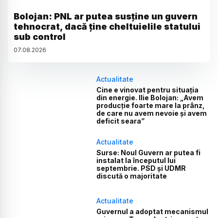
Bolojan: PNL ar putea susține un guvern
tehnocrat, dacă ține cheltuielile statului
sub control
07
.
08
.
2026
Actualitate
Cine e vinovat pentru situația
din energie. Ilie Bolojan: „Avem
producție foarte mare la prânz,
de care nu avem nevoie și avem
deficit seara”
Actualitate
Surse: Noul Guvern ar putea fi
instalat la începutul lui
septembrie. PSD și UDMR
discută o majoritate
Actualitate
Guvernul a adoptat mecanismul