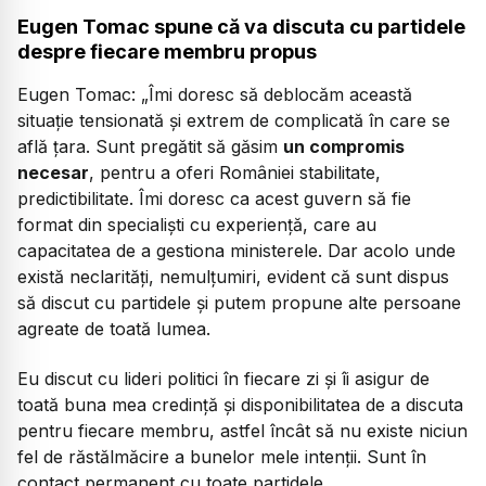
Eugen Tomac spune că va discuta cu partidele
despre fiecare membru propus
Eugen Tomac:
„Îmi doresc să deblocăm această
situație tensionată și extrem de complicată în care se
află țara. Sunt pregătit să găsim
un compromis
necesar
, pentru a oferi României stabilitate,
predictibilitate. Îmi doresc ca acest guvern să fie
format din specialiști cu experiență, care au
capacitatea de a gestiona ministerele. Dar acolo unde
există neclarități, nemulțumiri, evident că sunt dispus
să discut cu partidele și putem propune alte persoane
agreate de toată lumea.
Eu discut cu lideri politici în fiecare zi și îi asigur de
toată buna mea credință și disponibilitatea de a discuta
pentru fiecare membru, astfel încât să nu existe niciun
fel de răstălmăcire a bunelor mele intenții. Sunt în
contact permanent cu toate partidele.