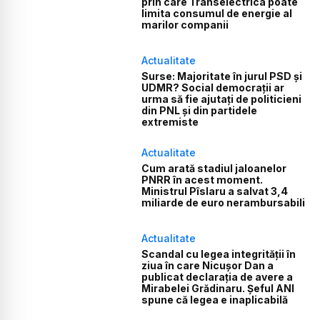
prin care Transelectrica poate
limita consumul de energie al
marilor companii
Actualitate
Surse: Majoritate în jurul PSD și
UDMR? Social democrații ar
urma să fie ajutați de politicieni
din PNL și din partidele
extremiste
Actualitate
Cum arată stadiul jaloanelor
PNRR în acest moment.
Ministrul Pîslaru a salvat 3,4
miliarde de euro nerambursabili
Actualitate
Scandal cu legea integrității în
ziua în care Nicușor Dan a
publicat declarația de avere a
Mirabelei Grădinaru. Șeful ANI
spune că legea e inaplicabilă