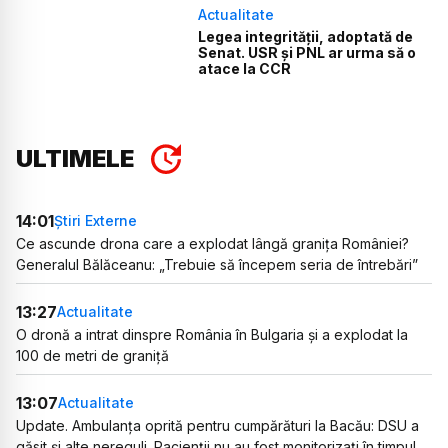
Actualitate
Legea integrității, adoptată de
Senat. USR și PNL ar urma să o
atace la CCR
ULTIMELE
14:01
Știri Externe
Ce ascunde drona care a explodat lângă granița României?
Generalul Bălăceanu: „Trebuie să începem seria de întrebări”
13:27
Actualitate
O dronă a intrat dinspre România în Bulgaria și a explodat la
100 de metri de graniță
13:07
Actualitate
Update. Ambulanța oprită pentru cumpărături la Bacău: DSU a
găsit și alte nereguli. Pacienții nu au fost monitorizați în timpul