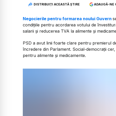
DISTRIBUIȚI ACEASTĂ ȘTIRE
ADAUGĂ-NE 
Negocierile pentru formarea noului Guvern
s
condițiile pentru acordarea votului de învestitur
salarii și reducerea TVA la alimente și medicam
PSD a avut linii foarte clare pentru premierul
încredere din Parlament. Social-democrații ce
pentru alimente și medicamente.