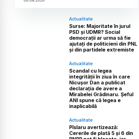
06
.
08
.
2026
Actualitate
Surse: Majoritate în jurul
PSD și UDMR? Social
democrații ar urma să fie
ajutați de politicieni din PNL
și din partidele extremiste
Actualitate
Scandal cu legea
integrității în ziua în care
Nicușor Dan a publicat
declarația de avere a
Mirabelei Grădinaru. Șeful
ANI spune că legea e
inaplicabilă
Actualitate
Pîslaru avertizează:
Cererile de plată 5 și 6 din