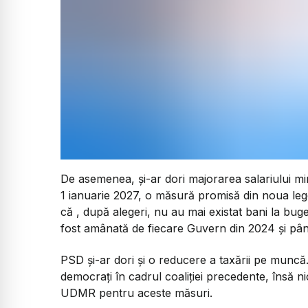
De asemenea, și-ar dori majorarea salariului mini
1 ianuarie 2027, o măsură promisă din noua lege
că , după alegeri, nu au mai existat bani la bu
fost amânată de fiecare Guvern din 2024 și pân
PSD și-ar dori și o reducere a taxării pe muncă.
democrați în cadrul coaliției precedente, însă 
UDMR pentru aceste măsuri.