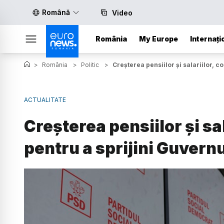
Română
Video
România
My Europe
Internați
>
România
>
Politic
>
Creșterea pensiilor și salariilor, 
ACTUALITATE
Creșterea pensiilor și sa
pentru a sprijini Guvern