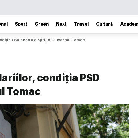
onal
Sport
Green
Next
Travel
Cultură
Academ
condiția PSD pentru a sprijini Guvernul Tomac
lariilor, condiția PSD
ul Tomac