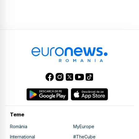
Teme
România
MyEurope
Internațional
#TheCube