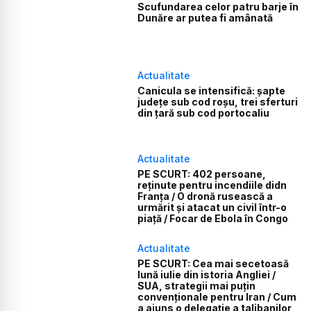
Scufundarea celor patru barje în
Dunăre ar putea fi amânată
Actualitate
Canicula se intensifică: șapte
județe sub cod roșu, trei sferturi
din țară sub cod portocaliu
Actualitate
PE SCURT: 402 persoane,
reținute pentru incendiile didn
Franța / O dronă rusească a
urmărit și atacat un civil într-o
piață / Focar de Ebola în Congo
Actualitate
PE SCURT: Cea mai secetoasă
lună iulie din istoria Angliei /
SUA, strategii mai puțin
convenționale pentru Iran / Cum
a ajuns o delegație a talibanilor