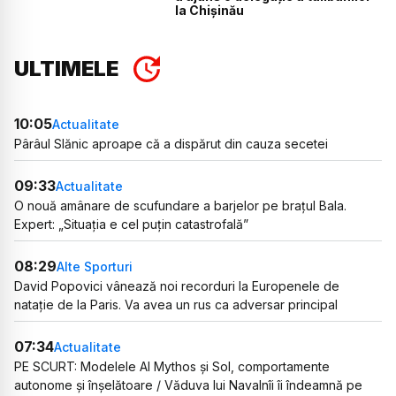
la Chișinău
ULTIMELE
10:05
Actualitate
Pârâul Slănic aproape că a dispărut din cauza secetei
09:33
Actualitate
O nouă amânare de scufundare a barjelor pe brațul Bala.
Expert: „Situația e cel puțin catastrofală”
08:29
Alte Sporturi
David Popovici vânează noi recorduri la Europenele de
natație de la Paris. Va avea un rus ca adversar principal
07:34
Actualitate
PE SCURT: Modelele AI Mythos și Sol, comportamente
autonome și înșelătoare / Văduva lui Navalnîi îi îndeamnă pe