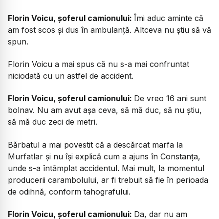
Florin Voicu, șoferul camionului:
Îmi aduc aminte că
am fost scos și dus în ambulanță. Altceva nu știu să vă
spun.
Florin Voicu a mai spus că nu s-a mai confruntat
niciodată cu un astfel de accident.
Florin Voicu, șoferul camionului:
De vreo 16 ani sunt
bolnav. Nu am avut așa ceva, să mă duc, să nu știu,
să mă duc zeci de metri.
Bărbatul a mai povestit că a descărcat marfa la
Murfatlar și nu își explică cum a ajuns în Constanța,
unde s-a întâmplat accidentul. Mai mult, la momentul
producerii carambolului, ar fi trebuit să fie în perioada
de odihnă, conform tahografului.
Florin Voicu, șoferul camionului:
Da, dar nu am