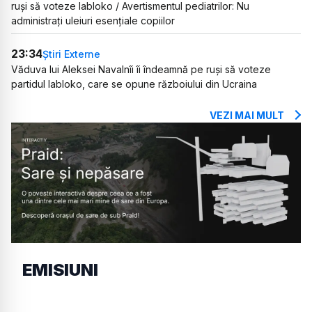
ruși să voteze Iabloko / Avertismentul pediatrilor: Nu
administrați uleiuri esențiale copiilor
23:34
Știri Externe
Văduva lui Aleksei Navalnîi îi îndeamnă pe ruși să voteze
partidul Iabloko, care se opune războiului din Ucraina
VEZI MAI MULT
EMISIUNI