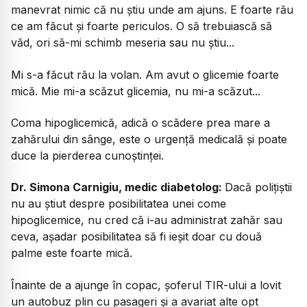
manevrat nimic că nu știu unde am ajuns. E foarte rău
ce am făcut și foarte periculos. O să trebuiască să
văd, ori să-mi schimb meseria sau nu știu...
Mi s-a făcut rău la volan. Am avut o glicemie foarte
mică. Mie mi-a scăzut glicemia, nu mi-a scăzut...
Coma hipoglicemică, adică o scădere prea mare a
zahărului din sânge, este o urgență medicală și poate
duce la pierderea cunoștinței.
Dr. Simona Carnigiu, medic diabetolog:
Dacă polițiștii
nu au știut despre posibilitatea unei come
hipoglicemice, nu cred că i-au administrat zahăr sau
ceva, așadar posibilitatea să fi ieșit doar cu două
palme este foarte mică.
Înainte de a ajunge în copac, șoferul TIR-ului a lovit
un autobuz plin cu pasageri și a avariat alte opt