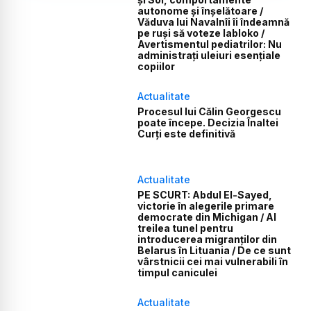
autonome și înșelătoare /
Văduva lui Navalnîi îi îndeamnă
pe ruși să voteze Iabloko /
Avertismentul pediatrilor: Nu
administrați uleiuri esențiale
copiilor
Actualitate
Procesul lui Călin Georgescu
poate începe. Decizia Înaltei
Curți este definitivă
Actualitate
PE SCURT: Abdul El-Sayed,
victorie în alegerile primare
democrate din Michigan / Al
treilea tunel pentru
introducerea migranților din
Belarus în Lituania / De ce sunt
vârstnicii cei mai vulnerabili în
timpul caniculei
Actualitate