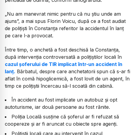
„Nu am manevrat nimic pentru că nu știu unde am
ajuns”,
a mai spus Florin Voicu, după ce a fost audiat
de polițiști în Constanța referitor la accidentul în lanț
pe care l-a provocat.
Între timp, o anchetă a fost deschisă la Constanța,
după intervenția controversată a polițiștilor locali în
cazul șoferului de TIR implicat într-un accident în
lanț.
Bărbatul, despre care anchetatorii spun că s-ar fi
aflat în comă hipoglicemică, a fost lovit de un agent, în
timp ce polițiștii încercau să-l scoată din cabină.
În accident au fost implicate un autobuz și opt
autoturisme, iar două persoane au fost rănite.
Poliția Locală susține că șoferul ar fi refuzat să
coopereze și ar fi aruncat cu obiecte spre agenți.
Polițiștii locali care au intervenit în cazul