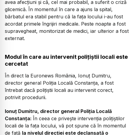
avea afecțiuni și că, cel mai probabil, a suferit o criză
glicemică. În momentul în care a ajuns la spital,
bărbatul era stabil pentru că la fața locului i-au fost
acordat primele îngrijiri medicale. Peste noapte a fost
supravegheat, monitorizat de medici, iar ulterior a fost
externat.
Modul în care au intervenit polițiștii locali este
cercetat
În direct la Euronews România, Ionuț Dumitru,
director general Poliția Locală Constanța, a fost
întrebat dacă polițiștii locali au intervenit corect,
potrivit procedurii.
Ionuț Dumitru, director general Poliția Locală
Constanța:
În ceea ce privește intervenția polițiștilor
locali de la fața locului, vă pot spune că în momentul
de față
la nivelul direcției este declanșată o