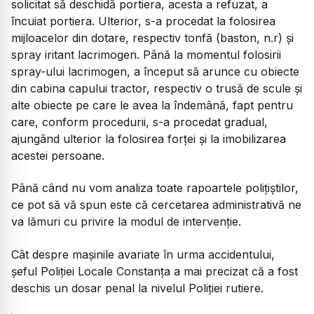
solicitat să deschidă portiera, acesta a refuzat, a
încuiat portiera. Ulterior, s-a procedat la folosirea
mijloacelor din dotare, respectiv tonfă (baston, n.r) și
spray iritant lacrimogen. Până la momentul folosirii
spray-ului lacrimogen, a început să arunce cu obiecte
din cabina capului tractor, respectiv o trusă de scule și
alte obiecte pe care le avea la îndemână, fapt pentru
care, conform procedurii, s-a procedat gradual,
ajungând ulterior la folosirea forței și la imobilizarea
acestei persoane.
Până când nu vom analiza toate rapoartele polițiștilor,
ce pot să vă spun este că cercetarea administrativă ne
va lămuri cu privire la modul de intervenție.
Cât despre mașinile avariate în urma accidentului,
șeful Poliției Locale Constanța a mai precizat că a fost
deschis un dosar penal la nivelul Poliției rutiere.