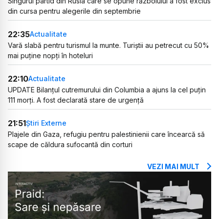
Singurul partid din Rusia care se opune războiului a fost exclus
din cursa pentru alegerile din septembrie
22:35
Actualitate
Vară slabă pentru turismul la munte. Turiștii au petrecut cu 50%
mai puține nopți în hoteluri
22:10
Actualitate
UPDATE Bilanțul cutremurului din Columbia a ajuns la cel puțin
111 morți. A fost declarată stare de urgență
21:51
Știri Externe
Plajele din Gaza, refugiu pentru palestinienii care încearcă să
scape de căldura sufocantă din corturi
VEZI MAI MULT