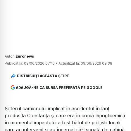
Autor:
Euronews
Publicat la:
09/06/2026 07:10
•
Actualizat la:
09/06/2026 09:38
DISTRIBUIȚI ACEASTĂ ȘTIRE
ADAUGĂ-NE CA SURSĂ PREFERATĂ PE GOOGLE
Șoferul camionului implicat în accidentul în lanț
produs la Constanța și care era în comă hipoglicemică
în momentul impactului a fost bătut de polițiștii locali
care au intervenit și au încercat să-l scoată din cabină.