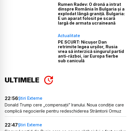
Rumen Radev: O dronă a intrat
dinspre România în Bulgaria și a
explodat lângă graniță. Bulgaria:
E un aparat folosit pe scară
largă de armata ucraineană
Actualitate
PE SCURT: Nicușor Dan
retrimite legea urșilor, Rusia
vrea să interzică singurul partid
anti-război, iar Europa fierbe
sub caniculă
ULTIMELE
22:56
Știri Externe
Donald Trump cere „compensații” Iranului. Noua condiție care
complică negocierile pentru redeschiderea Strâmtorii Ormuz
22:47
Știri Externe