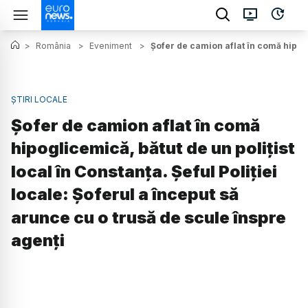
>
România
>
Eveniment
>
Șofer de camion aflat în comă hipogli
ȘTIRI LOCALE
Șofer de camion aflat în comă
hipoglicemică, bătut de un polițist
local în Constanța. Șeful Poliției
locale: Șoferul a început să
arunce cu o trusă de scule înspre
agenți