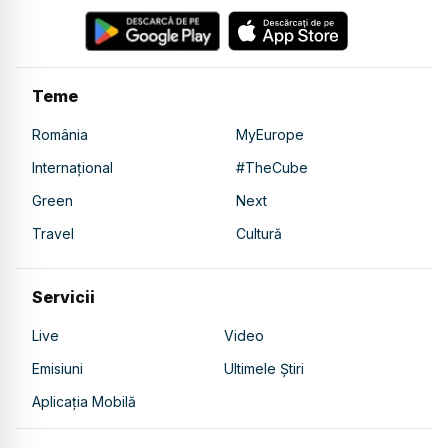
Teme
România
MyEurope
Internațional
#TheCube
Green
Next
Travel
Cultură
Servicii
Live
Video
Emisiuni
Ultimele Știri
Aplicația Mobilă