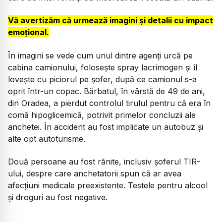
Vă avertizăm că urmează imagini și detalii cu impact
emoțional.
În imagini se vede cum unul dintre agenți urcă pe
cabina camionului, folosește spray lacrimogen și îl
lovește cu piciorul pe șofer, după ce camionul s-a
oprit într-un copac. Bărbatul, în vârstă de 49 de ani,
din Oradea, a pierdut controlul tirulul pentru că era în
comă hipoglicemică, potrivit primelor concluzii ale
anchetei. În accident au fost implicate un autobuz și
alte opt autoturisme.
Două persoane au fost rănite, inclusiv șoferul TIR-
ului, despre care anchetatorii spun că ar avea
afecțiuni medicale preexistente. Testele pentru alcool
și droguri au fost negative.