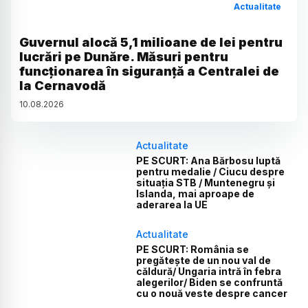
Actualitate
Guvernul alocă 5,1 milioane de lei pentru
lucrări pe Dunăre. Măsuri pentru
funcționarea în siguranță a Centralei de
la Cernavodă
10
.
08
.
2026
Actualitate
PE SCURT: Ana Bărbosu luptă
pentru medalie / Ciucu despre
situația STB / Muntenegru și
Islanda, mai aproape de
aderarea la UE
Actualitate
PE SCURT: România se
pregătește de un nou val de
căldură/ Ungaria intră în febra
alegerilor/ Biden se confruntă
cu o nouă veste despre cancer