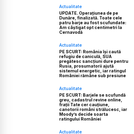
Actualitate
UPDATE. Operațiunea de pe
Dunăre, finalizată. Toate cele
patru barje au fost scufundate:
Am câștigat opt centimetri la
Cernavodă
Actualitate
PE SCURT: România își caută
refugiu de caniculă, SUA
pregătesc sancțiuni dure pentru
Rusia, prosumatorii ajută
sistemul energetic, iar ratingul
României rămâne sub presiune
Actualitate
PE SCURT: Barjele se scufundă
greu, cadastrul revine online,
frații Tate cer cauțiune,
canotorii români strălucesc, iar
Moody’s decide soarta
ratingului României
Actualitate