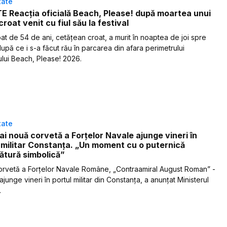
tate
 Reacția oficială Beach, Please! după moartea unui
croat venit cu fiul său la festival
at de 54 de ani, cetățean croat, a murit în noaptea de joi spre
după ce i s-a făcut rău în parcarea din afara perimetrului
lului Beach, Please! 2026.
tate
i nouă corvetă a Forţelor Navale ajunge vineri în
 militar Constanţa. „Un moment cu o puternică
ătură simbolică”
rvetă a Forţelor Navale Române, „Contraamiral August Roman” -
ajunge vineri în portul militar din Constanţa, a anunțat Ministerul
.