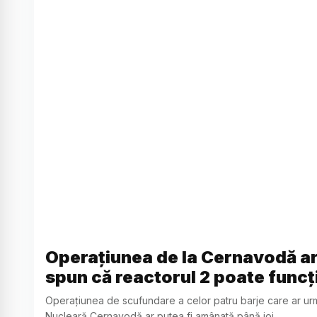
Operațiunea de la Cernavodă ar 
spun că reactorul 2 poate funcți
Operațiunea de scufundare a celor patru barje care ar urm
Nucleară Cernavodă ar putea fi amânată până joi.