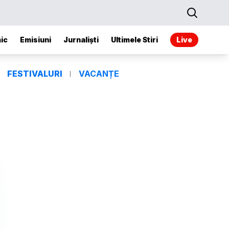
ic
Emisiuni
Jurnaliști
Ultimele Stiri
Live
FESTIVALURI
VACANȚE