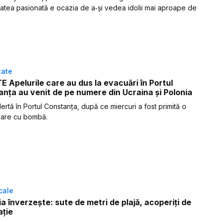
atea pasionată e ocazia de a‑și vedea idolii mai aproape de
tate
 Apelurile care au dus la evacuări în Portul
nța au venit de pe numere din Ucraina și Polonia
lertă în Portul Constanța, după ce miercuri a fost primită o
țare cu bombă.
ocale
 înverzește: sute de metri de plajă, acoperiți de
ație