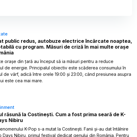
tate
at public redus, autobuze electrice încărcate noaptea,
tabilă cu program. Măsuri de criză în mai multe orașe
omânia
te orașe din țară au început să ia măsuri pentru a reduce
l de energie. Principalul obiectiv este scăderea consumului în
ul de vârf, adică între orele 19:00 și 23:00, când presiunea asupra
lui este cea mai mare.
ainment
l răsună la Costinești. Cum a fost prima seară de K-
ys Nibiru
nomenului K-Pop s-a mutat la Costinești. Fanii și-au dat întâlnire
p Days Nibiru, primul festival dedicat genului din România. Pentru