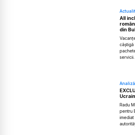
Actuali
All inc
române
din Bu
Vacanțel
câștigă 
pachete
servicii.
Analiză
EXCLUS
Ucrain
Radu Mir
pentru 
imediat
autorit