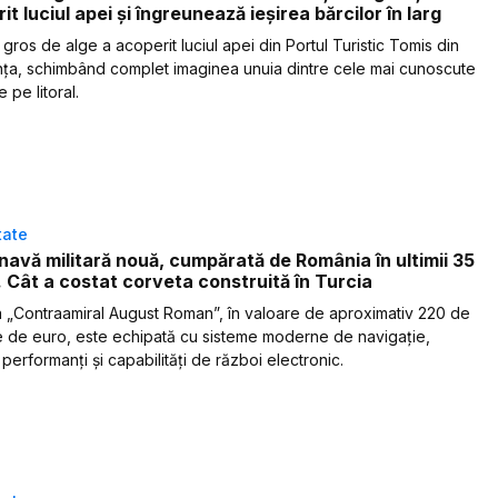
it luciul apei și îngreunează ieșirea bărcilor în larg
 gros de alge a acoperit luciul apei din Portul Turistic Tomis din
ța, schimbând complet imaginea unuia dintre cele mai cunoscute
e pe litoral.
tate
navă militară nouă, cumpărată de România în ultimii 35
. Cât a costat corveta construită în Turcia
 „Contraamiral August Roman”, în valoare de aproximativ 220 de
e de euro, este echipată cu sisteme moderne de navigație,
performanți și capabilități de război electronic.