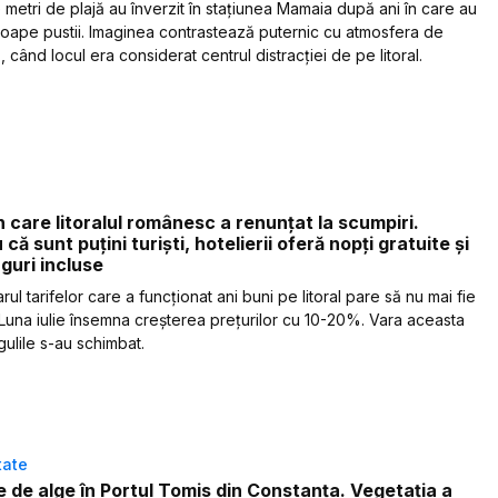
 metri de plajă au înverzit în stațiunea Mamaia după ani în care au
roape pustii. Imaginea contrastează puternic cu atmosfera de
, când locul era considerat centrul distracției de pe litoral.
n care litoralul românesc a renunțat la scumpiri.
că sunt puțini turiști, hotelierii oferă nopți gratuite și
guri incluse
ul tarifelor care a funcționat ani buni pe litoral pare să nu mai fie
. Luna iulie însemna creșterea prețurilor cu 10-20%. Vara aceasta
gulile s-au schimbat.
tate
e de alge în Portul Tomis din Constanța. Vegetația a