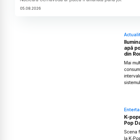
05
.
08
.
2026
Actuali
Ilumin
apă po
din R
Mai mul
consumu
interval
sistemu
Entert
K-popu
Pop Da
Scena fe
la K‑Po