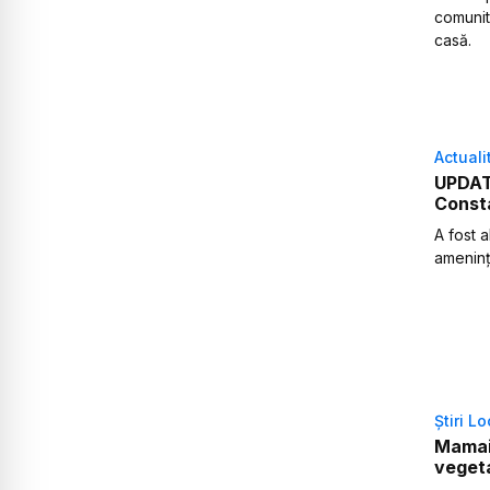
comunit
casă.
Actuali
UPDATE
Consta
A fost a
amenin
Știri L
Mamaia
veget