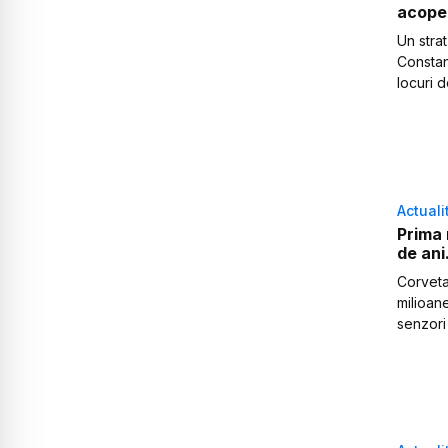
acoper
Un strat
Constan
locuri d
Actuali
Prima 
de ani
Corveta
milioan
senzori 