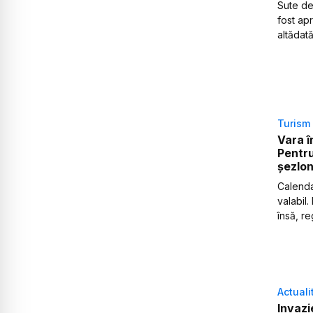
Sute de
fost ap
altădată
Turism
Vara î
Pentru 
șezlon
Calendar
valabil
însă, re
Actuali
Invazi