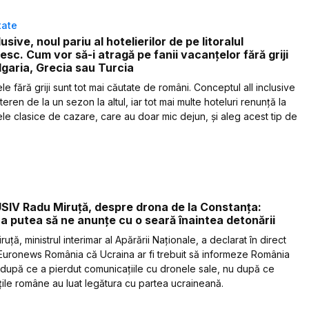
tate
lusive, noul pariu al hotelierilor de pe litoralul
sc. Cum vor să-i atragă pe fanii vacanțelor fără griji
lgaria, Grecia sau Turcia
e fără griji sunt tot mai căutate de români. Conceptul all inclusive
teren de la un sezon la altul, iar tot mai multe hoteluri renunță la
le clasice de cazare, care au doar mic dejun, și aleg acest tip de
IV Radu Miruță, despre drona de la Constanța:
a putea să ne anunțe cu o seară înaintea detonării
uță, ministrul interimar al Apărării Naționale, a declarat în direct
Euronews România că Ucraina ar fi trebuit să informeze România
 după ce a pierdut comunicațiile cu dronele sale, nu după ce
ățile române au luat legătura cu partea ucraineană.