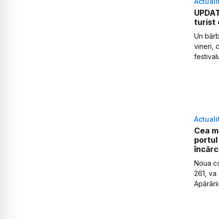
Actuali
UPDATE
turist 
Un bărb
vineri, 
festiva
Actuali
Cea ma
portul
încărc
Noua co
261, va 
Apărării