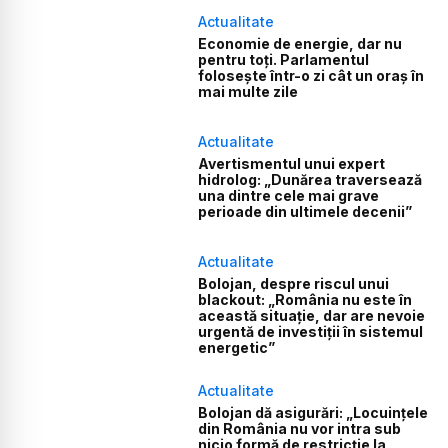
Actualitate
Economie de energie, dar nu
pentru toți. Parlamentul
folosește într-o zi cât un oraș în
mai multe zile
Actualitate
Avertismentul unui expert
hidrolog: „Dunărea traversează
una dintre cele mai grave
perioade din ultimele decenii”
Actualitate
Bolojan, despre riscul unui
blackout: „România nu este în
această situație, dar are nevoie
urgentă de investiții în sistemul
energetic”
Actualitate
Bolojan dă asigurări: „Locuințele
din România nu vor intra sub
nicio formă de restricție la