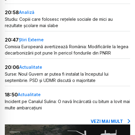
20:58
Analiză
Studiu: Copiii care folosesc rețelele sociale de mici au
rezultate școlare mai slabe
20:47
Știri Externe
Comisia Europeană avertizează România: Modificările la legea
decarbonizării pot pune în pericol fondurile din PNRR
20:06
Actualitate
Surse: Noul Guvern ar putea fi instalat la începutul lui
septembrie. PSD și UDMR discută o majoritate
18:50
Actualitate
Incident pe Canalul Sulina: O navă încărcată cu bitum a lovit mai
multe ambarcațiuni
VEZI MAI MULT