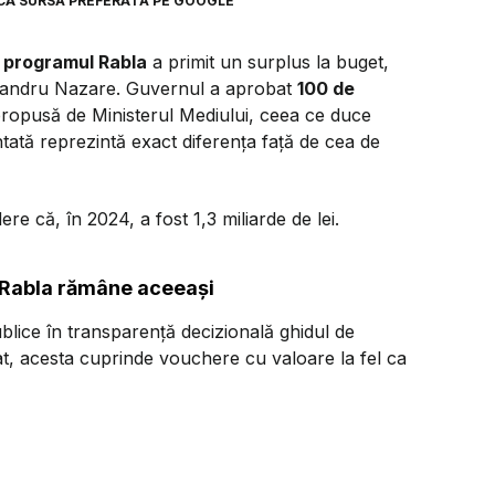
CA SURSĂ PREFERATĂ PE GOOGLE
,
programul Rabla
a primit un surplus la buget,
exandru Nazare. Guvernul a aprobat
100 de
 propusă de Ministerul Mediului, ceea ce duce
tată reprezintă exact diferența față de cea de
e că, în 2024, a fost 1,3 miliarde de lei.
 Rabla rămâne aceeași
blice în transparență decizională ghidul de
cat, acesta cuprinde vouchere cu valoare la fel ca