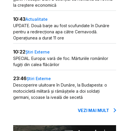
la creștere economică
10:43
Actualitate
UPDATE. Două barje au fost scufundate în Dunăre
pentru a redirecționa apa către Cernavodă.
Operațiunea a durat 11 ore
10:22
Știri Externe
SPECIAL. Europa: vară de foc. Mărturiile românilor
fugiți din calea flăcărilor
23:46
Știri Externe
Descoperire uluitoare în Dunăre, la Budapesta: o
motocicletă militară și rămășițele a doi soldați
germani, scoase la iveală de secetă
VEZI MAI MULT