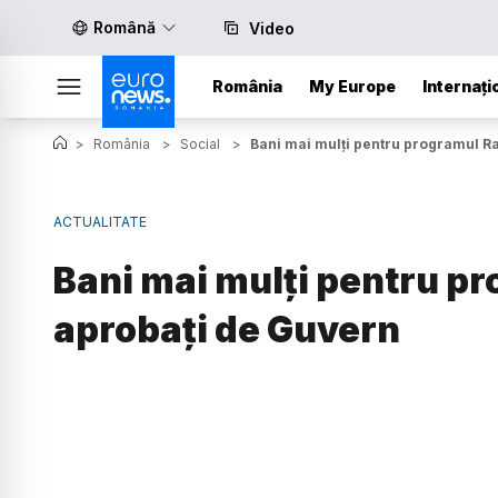
Română
Video
România
My Europe
Internați
>
România
>
Social
>
Bani mai mulți pentru programul R
ACTUALITATE
Bani mai mulți pentru p
aprobați de Guvern