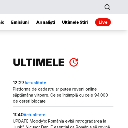
ic
Emisiuni
Jurnaliști
Ultimele Stiri
Live
ULTIMELE
12:27
Actualitate
Platforma de cadastru ar putea reveni online
săptămâna viitoare. Ce se întâmplă cu cele 94.000
de cereri blocate
11:40
Actualitate
UPDATE Moody’s: România evită retrogradarea la
„junk”. Nicușor Dan: E esențial ca România să revină