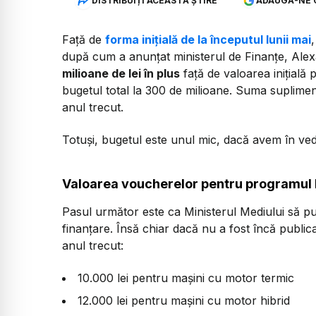
DISTRIBUIȚI ACEASTĂ ȘTIRE
ADAUGĂ-NE 
Față de
forma inițială de la începutul lunii mai
după cum a anunțat ministerul de Finanțe, Al
milioane de lei în plus
față de valoarea inițială
bugetul total la 300 de milioane. Suma suplimen
anul trecut.
Totuși, bugetul este unul mic, dacă avem în veder
Valoarea voucherelor pentru programul
Pasul următor este ca Ministerul Mediului să pu
finanțare. Însă chiar dacă nu a fost încă publi
anul trecut:
10.000 lei pentru mașini cu motor termic
12.000 lei pentru mașini cu motor hibrid