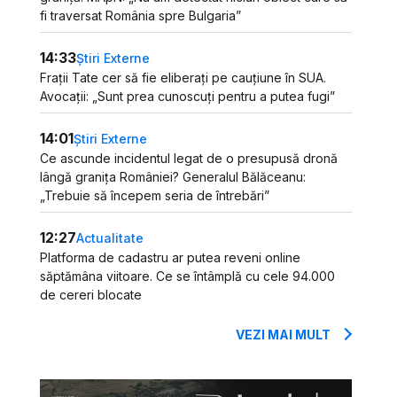
fi traversat România spre Bulgaria”
14:33
Știri Externe
Frații Tate cer să fie eliberați pe cauțiune în SUA.
Avocații: „Sunt prea cunoscuți pentru a putea fugi”
14:01
Știri Externe
Ce ascunde incidentul legat de o presupusă dronă
lângă granița României? Generalul Bălăceanu:
„Trebuie să începem seria de întrebări”
12:27
Actualitate
Platforma de cadastru ar putea reveni online
săptămâna viitoare. Ce se întâmplă cu cele 94.000
de cereri blocate
VEZI MAI MULT