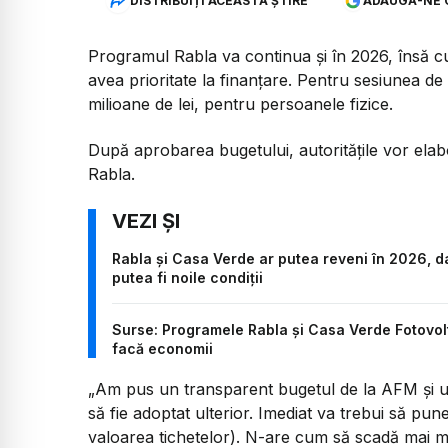
DISTRIBUIȚI ACEASTĂ ȘTIRE
ADAUGĂ-NE 
Programul Rabla va continua și în 2026, însă c
avea prioritate la finanțare. Pentru sesiunea d
milioane de lei, pentru persoanele fizice.
După aprobarea bugetului, autoritățile vor elabo
Rabla.
Rabla și Casa Verde ar putea reveni în 2026, da
putea fi noile condiții
Surse: Programele Rabla și Casa Verde Fotovol
facă economii
„Am pus un transparent bugetul de la AFM și ur
să fie adoptat ulterior. Imediat va trebui să pun
valoarea tichetelor). N-are cum să scadă mai m