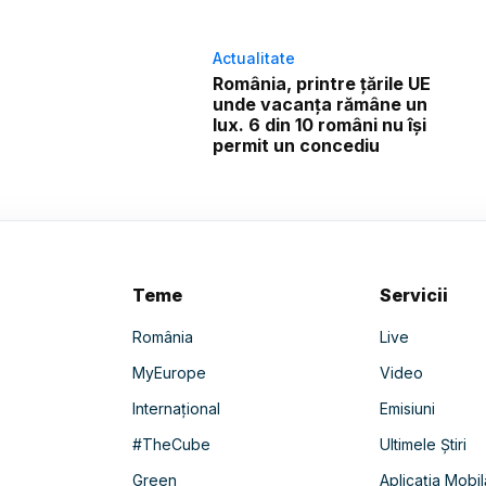
Actualitate
România, printre țările UE
unde vacanța rămâne un
lux. 6 din 10 români nu își
permit un concediu
Teme
Servicii
România
Live
MyEurope
Video
Internațional
Emisiuni
#TheCube
Ultimele Știri
Green
Aplicația Mobil