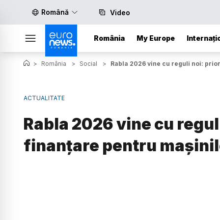
Română
Video
România
My Europe
Internați
>
România
>
Social
>
Rabla 2026 vine cu reguli noi: prio
ACTUALITATE
Rabla 2026 vine cu reguli 
finanțare pentru mașinil