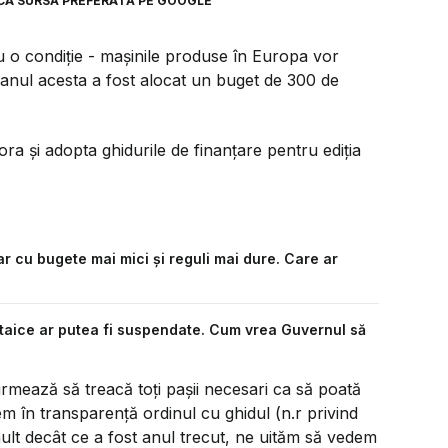
CA SURSĂ PREFERATĂ PE GOOGLE
u o condiție - mașinile produse în Europa vor
e anul acesta a fost alocat un buget de 300 de
ra și adopta ghidurile de finanțare pentru ediția
r cu bugete mai mici și reguli mai dure. Care ar
taice ar putea fi suspendate. Cum vrea Guvernul să
mează să treacă toți pașii necesari ca să poată
em în transparență ordinul cu ghidul (n.r privind
ult decât ce a fost anul trecut, ne uităm să vedem