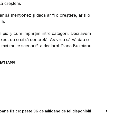
să creștem.
r să menționez și dacă ar fi o creștere, ar fi o
lă.
pic și cum împărțim între categorii. Deci avem
exact cu o cifră concretă. Aș vrea să vă dau o
 mai multe scenarii
”, a declarat Diana Buzoianu.
HATSAPP!
ne fizice: peste 36 de milioane de lei disponibili