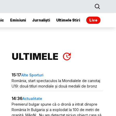
ic
Emisiuni
Jurnaliști
Ultimele Stiri
Live
ULTIMELE
15:17
Alte Sporturi
România, start spectaculos la Mondialele de canotaj
U19: două titluri mondiale și două medalii de bronz
14:36
Actualitate
Premierul bulgar spune că o dronă a intrat dinspre
România în Bulgaria și a explodat la 100 de metri de
graniță. MApN: „Nu am detectat niciun obiect care să