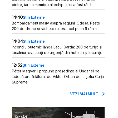
pietre, iar un membru al echipajului a fost rănit
14:40
Știri Externe
Bombardament masiv asupra regiunii Odesa. Peste
200 de drone și rachete rusești, cel puțin 9 răniți
14:04
Știri Externe
Incendiu puternic lângă Lacul Garda: 200 de turiști și
localnici, evacuați de urgență din hoteluri și locuințe
12:52
Știri Externe
Péter Magyar îl propune președinte al Ungariei pe
judecătorul înlăturat de Viktor Orban de la șefia Curții
Supreme
VEZI MAI MULT