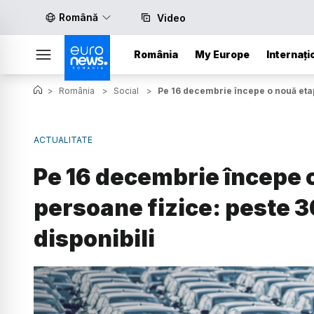
Română
Video
România
My Europe
Internați
>
România
>
Social
>
Pe 16 decembrie începe o nouă etapă
ACTUALITATE
Pe 16 decembrie începe 
persoane fizice: peste 36
disponibili