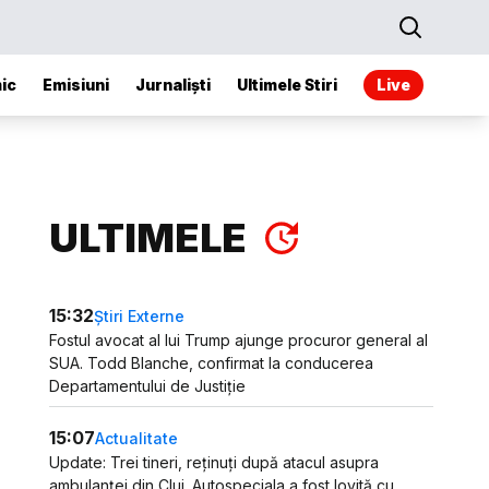
ic
Emisiuni
Jurnaliști
Ultimele Stiri
Live
ULTIMELE
15:32
Știri Externe
Fostul avocat al lui Trump ajunge procuror general al
SUA. Todd Blanche, confirmat la conducerea
Departamentului de Justiție
15:07
Actualitate
Update: Trei tineri, reținuți după atacul asupra
ambulanței din Cluj. Autospeciala a fost lovită cu