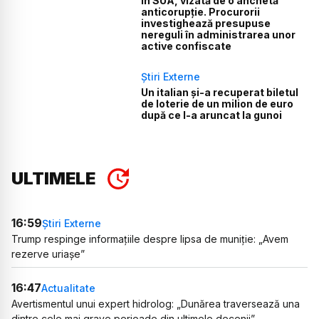
în SUA, vizată de o anchetă
anticorupție. Procurorii
investighează presupuse
nereguli în administrarea unor
active confiscate
Știri Externe
Un italian și-a recuperat biletul
de loterie de un milion de euro
după ce l-a aruncat la gunoi
ULTIMELE
16:59
Știri Externe
Trump respinge informațiile despre lipsa de muniție: „Avem
rezerve uriașe”
16:47
Actualitate
Avertismentul unui expert hidrolog: „Dunărea traversează una
dintre cele mai grave perioade din ultimele decenii”