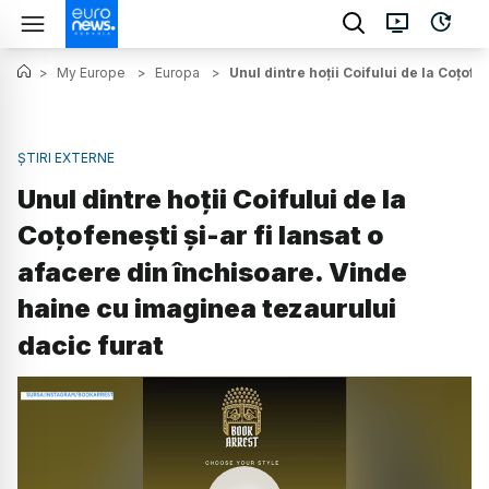
>
My Europe
>
Europa
>
Unul dintre hoții Coifului de la Coțof
ȘTIRI EXTERNE
Unul dintre hoții Coifului de la
Coțofenești și-ar fi lansat o
afacere din închisoare. Vinde
haine cu imaginea tezaurului
dacic furat