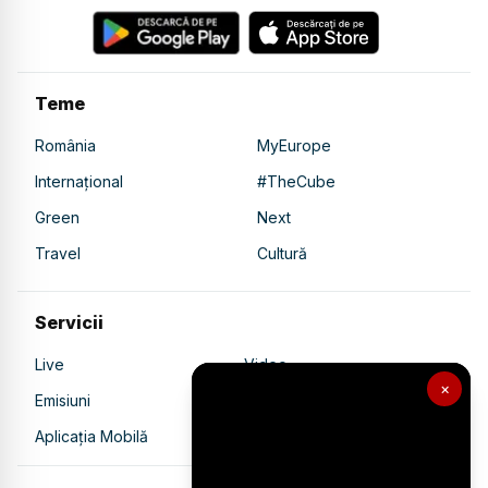
Teme
România
MyEurope
Internațional
#TheCube
Green
Next
Travel
Cultură
Servicii
Live
Video
×
Emisiuni
Ultimele Știri
Aplicația Mobilă