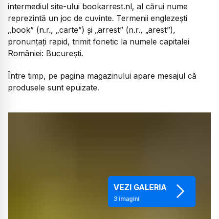
intermediul site-ului bookarrest.nl, al cărui nume
reprezintă un joc de cuvinte. Termenii englezești
„book” (n.r., „carte”) și „arrest” (n.r., „arest”),
pronunțați rapid, trimit fonetic la numele capitalei
României: București.
Între timp, pe pagina magazinului apare mesajul că
produsele sunt epuizate.
VEZI GALERIA
3
imagini