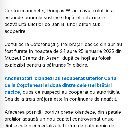
Conform anchetei, Douglas W. ar fi avut rolul de a
ascunde bunurile sustrase după jaf, informație
dezvăluită ulterior de Jan B. unor ofițeri sub
acoperire.
Coiful de la Coțofenești și trei brățări dacice din aur au
fost furate în noaptea de 24 spre 25 ianuarie 2025 din
Muzeul Drents din Assen, după ce hoții au folosit
explozibil pentru a pătrunde în clădire.
Anchetatorii olandezi au recuperat ulterior Coiful
de la Coțofenești și două dintre cele trei brățări
dacice,
după ce suspecții au cooperat cu autoritățile.
Cea de-a treia brățară este în continuare de negăsit.
Afacerea pornită, potrivit presei olandeze, din spatele
gratiilor adaugă un nou capitol controversat unuia
dintre cele mai mediatizate furturi de patrimoniu din