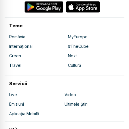
Teme
România
MyEurope
Internațional
#TheCube
Green
Next
Travel
Cultură
Servicii
Live
Video
Emisiuni
Ultimele Știri
Aplicația Mobilă