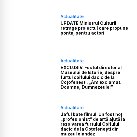
Actualitate
UPDATE Ministrul Culturii
retrage proiectul care propune
pontaj pentru actori
Actualitate
EXCLUSIV. Fostul director al
Muzeului de Istorie, despre
furtul coifului dacic de la
Coțofenești: „Am exclamat:
Doamne, Dumnezeule!”
Actualitate
Jaful bate filmul. Un fost hoț
„profesionist” de artă ajută la
rezolvarea furtului Coifului
dacic de la Coțofenești din
muzeul olandez