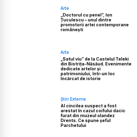
Arte
„Doctorul cu penel”, Ion
Țuculescu – unul dintre
promotorii artei contemporane
românești
Arte
„Satul viu” de la Castelul Teleki
din Bistrița-Năsăud. Evenimente
dedicate artelor și
patrimoniului, într-un loc
încărcat de istorie
Știri Externe
Al cincilea suspect a fost
arestat în cazul coifului dacic
furat din muzeul olandez
Drents. Ce spune șeful
Parchetului