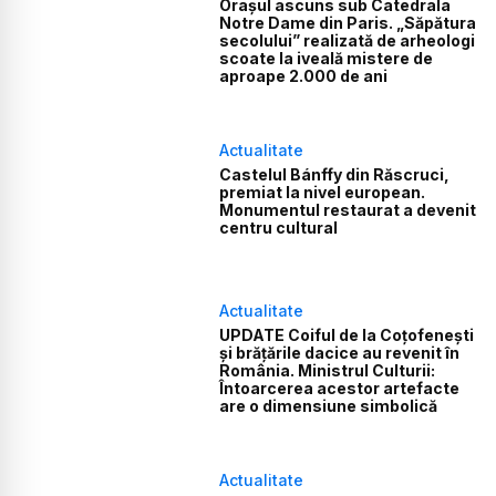
Orașul ascuns sub Catedrala
Notre Dame din Paris. „Săpătura
secolului” realizată de arheologi
scoate la iveală mistere de
aproape 2.000 de ani
Actualitate
Castelul Bánffy din Răscruci,
premiat la nivel european.
Monumentul restaurat a devenit
centru cultural
Actualitate
UPDATE Coiful de la Coțofenești
și brățările dacice au revenit în
România. Ministrul Culturii:
Întoarcerea acestor artefacte
are o dimensiune simbolică
Actualitate