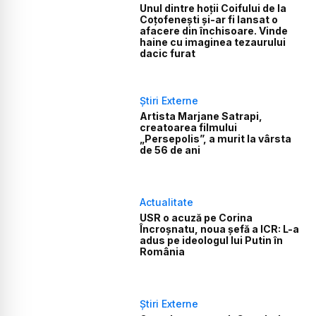
Unul dintre hoții Coifului de la
Coțofenești și-ar fi lansat o
afacere din închisoare. Vinde
haine cu imaginea tezaurului
dacic furat
Știri Externe
Artista Marjane Satrapi,
creatoarea filmului
„Persepolis”, a murit la vârsta
de 56 de ani
Actualitate
USR o acuză pe Corina
Încroșnatu, noua șefă a ICR: L-a
adus pe ideologul lui Putin în
România
Știri Externe