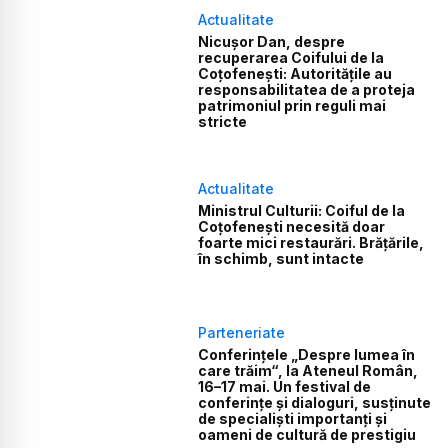
Actualitate
Nicușor Dan, despre
recuperarea Coifului de la
Coțofenești: Autoritățile au
responsabilitatea de a proteja
patrimoniul prin reguli mai
stricte
Actualitate
Ministrul Culturii: Coiful de la
Coțofenești necesită doar
foarte mici restaurări. Brățările,
în schimb, sunt intacte
Parteneriate
Conferințele „Despre lumea în
care trăim“, la Ateneul Român,
16–17 mai. Un festival de
conferințe și dialoguri, susținute
de specialiști importanți și
oameni de cultură de prestigiu