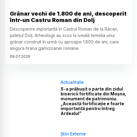
Grânar vechi de 1.800 de ani, descoperit
într-un Castru Roman din Dolj
Descoperire importantă în Castrul Roman de la Răcari,
județul Dolj. Arheologii au scos la iveală temelia unui
grânar construit în urmă cu aproape 1.800 de ani, care
asigura hrana garnizoanei romane.
09
.
07
.
2026
Actualitate
S-a prăbușit o parte din zidul
bisericii fortificate din Moșna,
monument de patrimoniu.
„Această fortificație e foarte
importantă pentru întreg
Ardealul”
Știri Externe