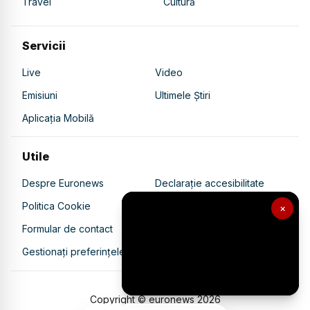
Travel
Cultură
Servicii
Live
Video
Emisiuni
Ultimele Știri
Aplicația Mobilă
Utile
Despre Euronews
Declarație accesibilitate
Politica Cookie
Politica de confidențialitate
×
Formular de contact
Transparență în utilizarea AI
Gestionați preferințele
Copyright © euronews
2026