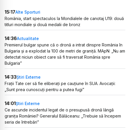
15:17
Alte Sporturi
România, start spectaculos la Mondialele de canotaj U19: două
titluri mondiale și două medalii de bronz
14:36
Actualitate
Premierul bulgar spune că o dronă a intrat dinspre România în
Bulgaria și a explodat la 100 de metri de graniță. MApN: „Nu am
detectat niciun obiect care să fi traversat România spre
Bulgaria”
14:33
Știri Externe
Frații Tate cer să fie eliberați pe cauțiune în SUA. Avocații:
„Sunt prea cunoscuți pentru a putea fugi”
14:01
Știri Externe
Ce ascunde incidentul legat de o presupusă dronă lângă
granița României? Generalul Bălăceanu: „Trebuie să începem
seria de întrebări”