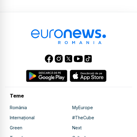
Teme
România
MyEurope
Internațional
#TheCube
Green
Next