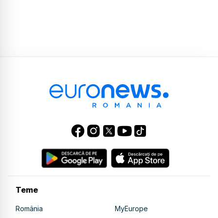
Teme
România
MyEurope