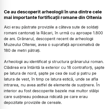
Ce au descoperit arheologii în una dintre cele
mai importante fortificații romane din Oltenia
Aici erau păstrate proviziile a câteva sute de soldați
romani cantonați la Răcari, în urmă cu aproape 1.800
de ani. Grânarul, descoperit recent de arheologii
Muzeului Olteniei, avea o suprafață aproximativă de
180 de metri pătrați.
Arheologii au identificat și structura grânarului roman.
Clădirea era întărită la exterior cu 18 contraforți, șapte
pe latura de nord, șapte pe cea de sud și patru pe
latura de vest, în timp ce latura estică, unde se afla
intrarea, nu avea astfel de elemente de susținere. În
interior au fost descoperite bazele mai multor stâlpi
care susțineau podeaua ridicată pe care erau
depozitate proviziile de cereale.