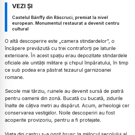
Castelul Bánffy din Răscruci, premiat la nivel
european. Monumentul restaurat a devenit centru
cultural
O altă descoperire este „camera stindardelor”, o
încăpere prevăzută cu trei contraforți pe laturile
exterioare. În acest spațiu erau depozitate stindardele
oficiale ale unității militare și chipul împăratului, în timp
ce sub podea era păstrat tezaurul garnizoanei
romane.
Secole mai târziu, ruinele au devenit sursă de piatră
pentru oamenii din zonă. Bucată cu bucată, zidurile
înalte de câțiva metri au dispărut. Acum, arheologii cer
conservarea vestigiilor. Noile descoperiri au fost
acoperite provizoriu, pentru a fi protejate.
Viața din castru s-a oprit brusc la mijlocul secolului al