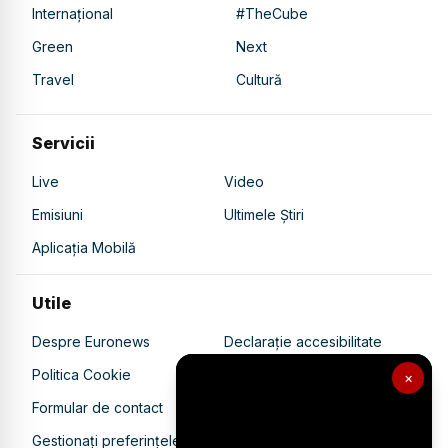
Internațional
#TheCube
Green
Next
Travel
Cultură
Servicii
Live
Video
Emisiuni
Ultimele Știri
Aplicația Mobilă
Utile
Despre Euronews
Declarație accesibilitate
Politica Cookie
Politica de confidențialitate
×
Formular de contact
Transparență în utilizarea AI
Gestionați preferințele