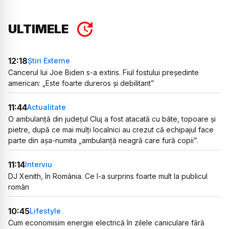
ULTIMELE
12:18
Știri Externe
Cancerul lui Joe Biden s-a extins. Fiul fostului președinte
american: „Este foarte dureros și debilitant”
11:44
Actualitate
O ambulanță din județul Cluj a fost atacată cu bâte, topoare și
pietre, după ce mai mulți localnici au crezut că echipajul face
parte din așa-numita „ambulanță neagră care fură copii”.
11:14
Interviu
DJ Xenith, în România. Ce l-a surprins foarte mult la publicul
român
10:45
Lifestyle
Cum economisim energie electrică în zilele caniculare fără