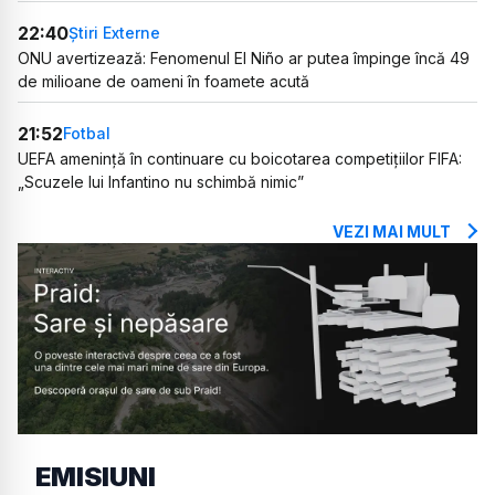
22:40
Știri Externe
ONU avertizează: Fenomenul El Niño ar putea împinge încă 49
de milioane de oameni în foamete acută
21:52
Fotbal
UEFA amenință în continuare cu boicotarea competițiilor FIFA:
„Scuzele lui Infantino nu schimbă nimic”
VEZI MAI MULT
EMISIUNI