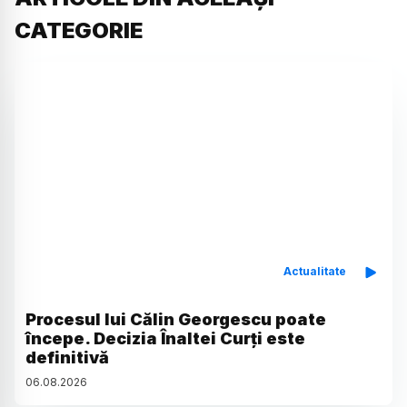
CATEGORIE
Actualitate
Procesul lui Călin Georgescu poate
începe. Decizia Înaltei Curți este
definitivă
06
.
08
.
2026