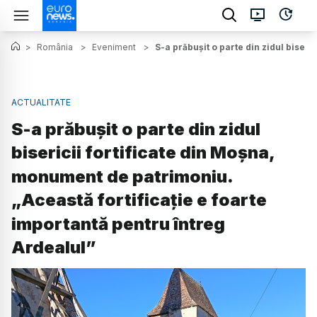
>
România
>
Eveniment
>
S-a prăbușit o parte din zidul biser
ACTUALITATE
S-a prăbușit o parte din zidul
bisericii fortificate din Moșna,
monument de patrimoniu.
„Această fortificație e foarte
importantă pentru întreg
Ardealul”