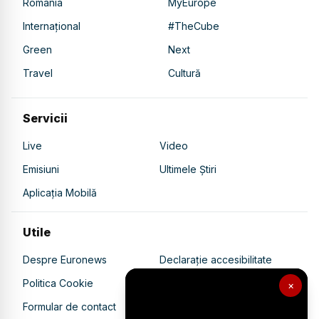
România
MyEurope
Internațional
#TheCube
Green
Next
Travel
Cultură
Servicii
Live
Video
Emisiuni
Ultimele Știri
Aplicația Mobilă
Utile
Despre Euronews
Declarație accesibilitate
Politica Cookie
Politica de confidențialitate
×
Formular de contact
Transparență în utilizarea AI