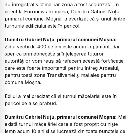
au înregistrat victime, iar zona a fost securizată. În
direct la Euronews România, Dumitru Gabriel Nuțu,
primarul comunei Moșna, a avertizat că și unul dintre
turnurile edificiului este în pericol.
Dumitru Gabriel Nuțu, primarul comunei Moșna:
Zidul vechi de 400 de ani este acum la pământ, dar
sper ca prin abnegația și înțelegerea tuturor
autorităților vom reuși să refacem această fortificație
care este foarte importantă pentru întreg Ardealul,
pentru toată zona Transilvaniei și mai ales pentru
comuna Moșna.
Edilul a mai precizat că și turnul măcelăriei este în
pericol de a se prăbuși.
Dumitru Gabriel Nuțu, primarul comunei Moșna:
Mai
există turnul măcelăriei care a fost proptit cu niște
lemn acum 10 ani și se lucrează din toate punctele de