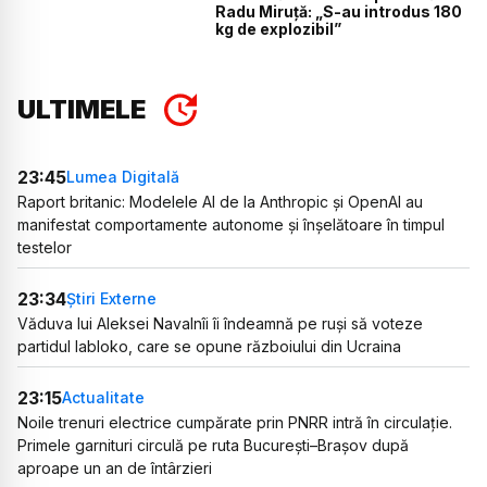
Radu Miruță: „S-au introdus 180
kg de explozibil”
ULTIMELE
23:45
Lumea Digitală
Raport britanic: Modelele AI de la Anthropic și OpenAI au
manifestat comportamente autonome și înșelătoare în timpul
testelor
23:34
Știri Externe
Văduva lui Aleksei Navalnîi îi îndeamnă pe ruși să voteze
partidul Iabloko, care se opune războiului din Ucraina
23:15
Actualitate
Noile trenuri electrice cumpărate prin PNRR intră în circulație.
Primele garnituri circulă pe ruta București–Brașov după
aproape un an de întârzieri