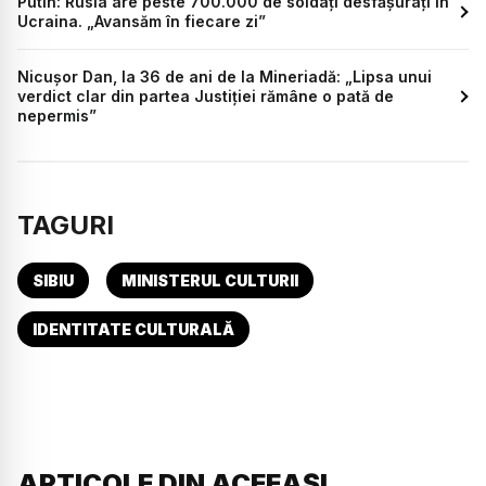
Putin: Rusia are peste 700.000 de soldați desfășurați în
Ucraina. „Avansăm în fiecare zi”
Nicușor Dan, la 36 de ani de la Mineriadă: „Lipsa unui
verdict clar din partea Justiției rămâne o pată de
nepermis”
TAGURI
SIBIU
MINISTERUL CULTURII
IDENTITATE CULTURALĂ
ARTICOLE DIN ACEEAȘI