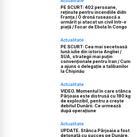
Actualitate
PE SCURT: 402 persoane,
reținute pentru incendiile didn
Franța / O dronă rusească a
urmărit și atacat un civil într-o
piață / Focar de Ebola în Congo
Actualitate
PE SCURT: Cea mai secetoasă
lună iulie din istoria Angliei /
SUA, strategii mai puțin
convenționale pentru Iran / Cum
a ajuns o delegație a talibanilor
la Chișinău
Actualitate
VIDEO. Momentul în care stânca
Pârjoaia este distrusă cu 180 kg
de explozibil, pentru a crește
debitul Dunării. Ce urmează
după operațiune
Actualitate
UPDATE. Stânca Pârjoaia a fost
detonată cu succes pe Dunăre.