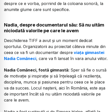
despre ce e vorba, pornind de la coloana sonoră, la
anumite glume care sunt specifice.
Nadia, despre documentarul său: Să nu uităm
niciodată valorile pe care le avem
Deschiderea TIFF a avut și un moment dedicat
sportului. Organizatorii au proiectat câteva minute din
ceea ce va fi un documentar despre
viața gimnastei
Nadia Comăneci
, care va fi lansat în vara anului viitor.
Nadia Comăneci, fostă gimnastă:
Sper să fie o sursă
de motivație și inspirație și să înțeleagă că reziliența,
disciplina, munca și pasiunea pentru ceea ce le place
va da succes. Locul nașterii, aici în România, este așa
de important încât să nu uităm niciodată valorile pe
care le avem.
Nadia a fost susținută și de Simona Halep, aflată la