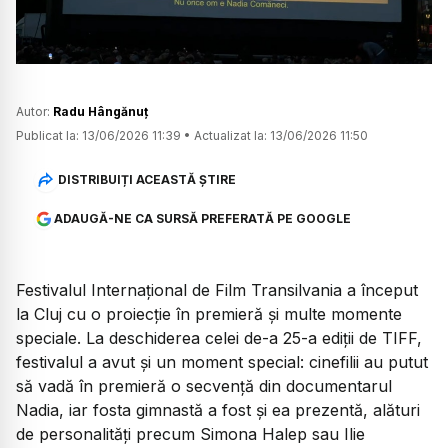
Autor:
Radu Hângănuț
Publicat la:
13/06/2026 11:39
•
Actualizat la:
13/06/2026 11:50
DISTRIBUIȚI ACEASTĂ ȘTIRE
ADAUGĂ-NE CA SURSĂ PREFERATĂ PE GOOGLE
Festivalul Internațional de Film Transilvania a început
la Cluj cu o proiecție în premieră și multe momente
speciale. La deschiderea celei de-a 25-a ediții de TIFF,
festivalul a avut și un moment special: cinefilii au putut
să vadă în premieră o secvență din documentarul
Nadia, iar fosta gimnastă a fost și ea prezentă, alături
de personalități precum Simona Halep sau Ilie