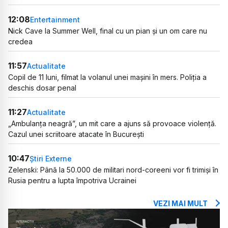
12:08
Entertainment
Nick Cave la Summer Well, final cu un pian și un om care nu
credea
11:57
Actualitate
Copil de 11 luni, filmat la volanul unei mașini în mers. Poliția a
deschis dosar penal
11:27
Actualitate
„Ambulanța neagră”, un mit care a ajuns să provoace violență.
Cazul unei scriitoare atacate în București
10:47
Știri Externe
Zelenski: Până la 50.000 de militari nord-coreeni vor fi trimiși în
Rusia pentru a lupta împotriva Ucrainei
VEZI MAI MULT