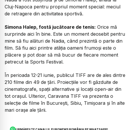
Cluj-Napoca pentru propriul moment special: meciul
de retragere din activitatea sportivă.
Simona Halep, fostă jucătoare de tenis:
Orice mă
surprinde aici în bine. Este un moment deosebit pentru
mine să fiu alături de Nadia, când prezintă o parte din
film. Să fiu aici printre atâția oameni frumoși este o
plăcere și pot doar să mă bucur de fiecare moment
petrecut la Sports Festival.
În perioada 12-21 iunie, publicul TIFF are de ales dintre
210 filme din 49 de țări. Proiecțiile vor fi găzduite de
cinematografe, spații alternative și locații open-air din
tot orașul. Ulterior, Caravana TIFF va prezenta o
selecție de filme în București, Sibiu, Timișoara și în alte
mari orașe ale țării.
URMĂREȘTE CANALUL EURONEWS ROMÂNIA PE WHATSAPP!