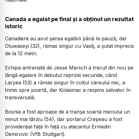
Canada a egalat pe final și a obținut un rezultat
istoric
Canadienii au avut șansa egalării până la pauză, dar
Oluwaseyi (32), rămas singur cu Vasilj, a șutat imprecis
de la 12 metri.
Echipa antrenată de Jesse Marsch a trecut din nou pe
lângă egalare în debutul reprizei secunde, când
Laryea (53) a rămas singur în colțul careului mic, a
trimis spre poartă, dar Kolasinac a respins salvator în
transversală.
Bosnia a fost aproape de a tranșa soarta meciului un
minut mai târziu (54), dar portarul Crepeau a fost
providențial față în față cu atacantul Ermedin
Demirovic (VfB Stuttgart).