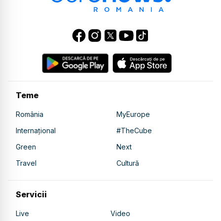
Teme
România
MyEurope
Internațional
#TheCube
Green
Next
Travel
Cultură
Servicii
Live
Video