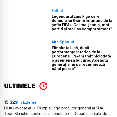
Fotbal
Legendarul Luis Figo cere
demisia lui Gianni Infantino de la
șefia FIFA: „Cel mai josnic, mai
perfid și mai laș comportament”
Alte Sporturi
Elisabeta Lipă, după
performanța istorică de la
Europene: „N-am trăit niciodată
o asemenea bucurie. Această
generație nu se resemnează
când pierde”
ULTIMELE
15:32
Știri Externe
Fostul avocat al lui Trump ajunge procuror general al SUA.
Todd Blanche, confirmat la conducerea Departamentului de