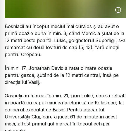
Bosniacii au început meciul mai curajos și au avut o
primă ocazie bună în min. 3, când Memic a șutat de la
12 metri peste poartă. Lukic, golgheterul Superligii, s-a
remarcat cu două lovituri de cap (5, 13), fără emoții
pentru Crepeau.
În min. 17, Jonathan David a ratat o mare ocazie
pentru gazde, șutând de la 12 metri central, însă pe
direcția lui Vasilj.
Oaspeții au marcat în min. 21, prin Lukic, care a reluat
în poartă cu capul mingea prelungită de Kolasinac, la
cornerul executat de Basic. Pentru atacantul
Universității Cluj, care a jucat 61 de minute în acest
meci, a fost primul gol marcat în tricoul echipei
naționale.