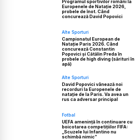
Programul sportivilor români la
Europenele de Natație 2026,
probele de înot. Când
concurează David Popovici
Alte Sporturi
Campionatul European de
Natație Paris 2026. Când
concurează Constantin
Popovici și Cătălin Preda în
probele de high diving (sărituri în
apă)
Alte Sporturi
David Popovici vânează noi
recorduri la Europenele de
natație de la Paris. Va avea un
rus ca adversar principal
Fotbal
UEFA amenință în continuare cu
boicotarea competițiilor FIFA:
„Scuzele lui Infantino nu
schimbă nimic”