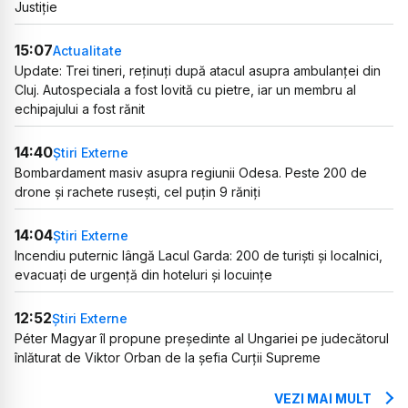
Justiție
15:07
Actualitate
Update: Trei tineri, reținuți după atacul asupra ambulanței din
Cluj. Autospeciala a fost lovită cu pietre, iar un membru al
echipajului a fost rănit
14:40
Știri Externe
Bombardament masiv asupra regiunii Odesa. Peste 200 de
drone și rachete rusești, cel puțin 9 răniți
14:04
Știri Externe
Incendiu puternic lângă Lacul Garda: 200 de turiști și localnici,
evacuați de urgență din hoteluri și locuințe
12:52
Știri Externe
Péter Magyar îl propune președinte al Ungariei pe judecătorul
înlăturat de Viktor Orban de la șefia Curții Supreme
VEZI MAI MULT