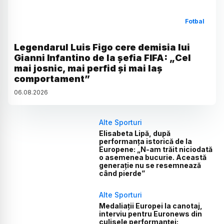
Fotbal
Legendarul Luis Figo cere demisia lui
Gianni Infantino de la șefia FIFA: „Cel
mai josnic, mai perfid și mai laș
comportament”
06
.
08
.
2026
Alte Sporturi
Elisabeta Lipă, după
performanța istorică de la
Europene: „N-am trăit niciodată
o asemenea bucurie. Această
generație nu se resemnează
când pierde”
Alte Sporturi
Medaliații Europei la canotaj,
interviu pentru Euronews din
culisele performanței: