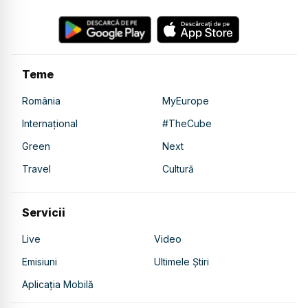
Teme
România
MyEurope
Internațional
#TheCube
Green
Next
Travel
Cultură
Servicii
Live
Video
Emisiuni
Ultimele Știri
Aplicația Mobilă