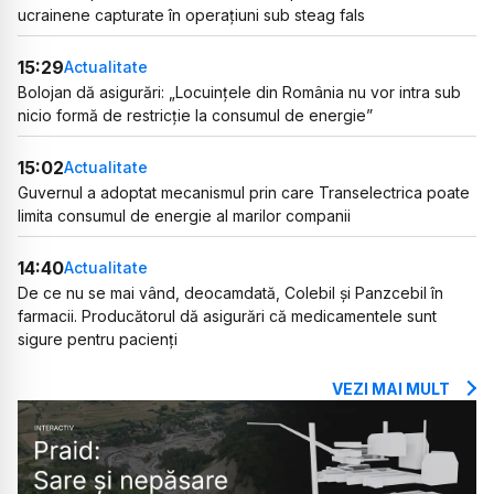
ucrainene capturate în operațiuni sub steag fals
15:29
Actualitate
Bolojan dă asigurări: „Locuințele din România nu vor intra sub
nicio formă de restricție la consumul de energie”
15:02
Actualitate
Guvernul a adoptat mecanismul prin care Transelectrica poate
limita consumul de energie al marilor companii
14:40
Actualitate
De ce nu se mai vând, deocamdată, Colebil și Panzcebil în
farmacii. Producătorul dă asigurări că medicamentele sunt
sigure pentru pacienți
VEZI MAI MULT