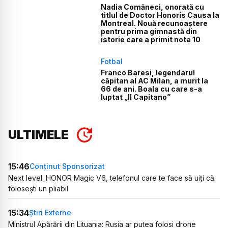
Nadia Comăneci, onorată cu
titlul de Doctor Honoris Causa la
Montreal. Nouă recunoaștere
pentru prima gimnastă din
istorie care a primit nota 10
Fotbal
Franco Baresi, legendarul
căpitan al AC Milan, a murit la
66 de ani. Boala cu care s-a
luptat „Il Capitano”
ULTIMELE
15:46
Conținut Sponsorizat
Next level: HONOR Magic V6, telefonul care te face să uiți că
folosești un pliabil
15:34
Știri Externe
Ministrul Apărării din Lituania: Rusia ar putea folosi drone